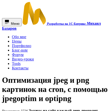
М
ихаил
Меню
Разработка на 1С-Битрикс
Базаров
Обо мне
Цены
Портфолио
Блог-note
Форум
Видео-уроки
Tools
Контакты
Оптимизация jpeg и png
картинок на cron, с помощью
jpegoptim и optipng
Задача: на сайт каждый день проходит
Просмотров: 5726