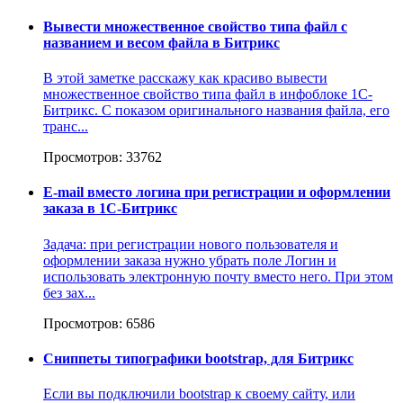
Вывести множественное свойство типа файл с
названием и весом файла в Битрикс
В этой заметке расскажу как красиво вывести
множественное свойство типа файл в инфоблоке 1С-
Битрикс. С показом оригинального названия файла, его
транс...
Просмотров: 33762
E-mail вместо логина при регистрации и оформлении
заказа в 1C-Битрикс
Задача: при регистрации нового пользователя и
оформлении заказа нужно убрать поле Логин и
использовать электронную почту вместо него. При этом
без зах...
Просмотров: 6586
Сниппеты типографики bootstrap, для Битрикс
Если вы подключили bootstrap к своему сайту, или