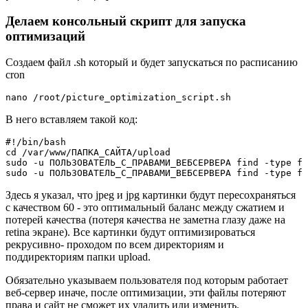
Делаем консольный скрипт для запуска
оптимизаций
Создаем файл .sh который и будет запускаться по расписанию
cron
В него вставляем такой код:
#!/bin/bash

cd /var/www/ПАПКА_САЙТА/upload

sudo -u ПОЛЬЗОВАТЕЛЬ_С_ПРАВАМИ_ВЕБСЕРВЕРА find -type f 
Здесь я указал, что jpeg и jpg картинки будут пересохраняться
с качеством 60 - это оптимальный баланс между сжатием и
потерей качества (потеря качества не заметна глазу даже на
retina экране). Все картинки будут оптимизироваться
рекрусивно- проходом по всем директориям и
поддиректориям папки upload.
Обязательно указываем пользователя под которым работает
веб-сервер иначе, после оптимизации, эти файлы потеряют
права и сайт не сможет их удалить или изменить.