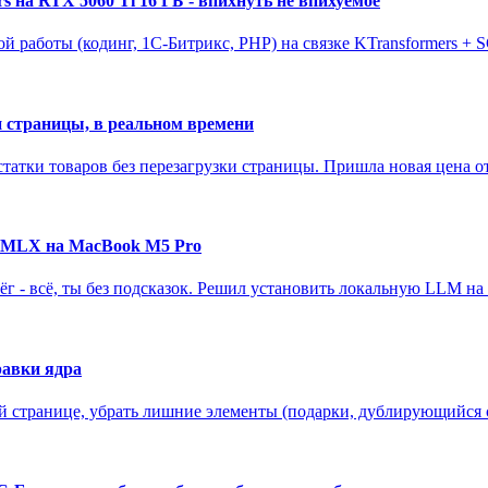
 на RTX 5060 Ti 16 ГБ - впихнуть не впихуемое
работы (кодинг, 1С-Битрикс, PHP) на связке KTransformers + SG
ки страницы, в реальном времени
статки товаров без перезагрузки страницы. Пришла новая цена от 
 OMLX на MacBook M5 Pro
ёг - всё, ты без подсказок. Решил установить локальную LLM на 
равки ядра
ой странице, убрать лишние элементы (подарки, дублирующийся с