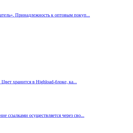
атель». Принадлежность к оптовым покуп...
вет хранится в Highload-блоке, ка...
ие ссылками осуществляется через сво...