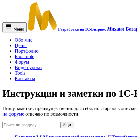
М
ихаил База
Меню
Разработка на 1С-Битрикс
Обо мне
Цены
Портфолио
Блог-note
Форум
Видео-уроки
Tools
Контакты
Инструкции и заметки по 1С-
Пишу заметки, преимущественно для себя, но стараюсь описыват
на форуме
отвечаю по возможности.
Ищи