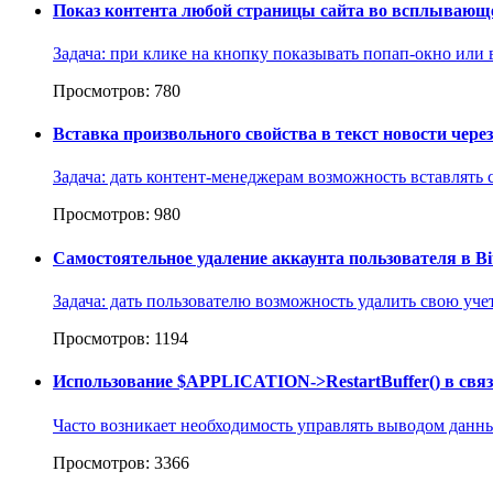
Показ контента любой страницы сайта во всплывающ
Задача: при клике на кнопку показывать попап-окно или 
Просмотров: 780
Вставка произвольного свойства в текст новости чере
Задача: дать контент-менеджерам возможность вставлять с
Просмотров: 980
Самостоятельное удаление аккаунта пользователя в Bit
Задача: дать пользователю возможность удалить свою уче
Просмотров: 1194
Использование $APPLICATION->RestartBuffer() в свя
Часто возникает необходимость управлять выводом данных
Просмотров: 3366