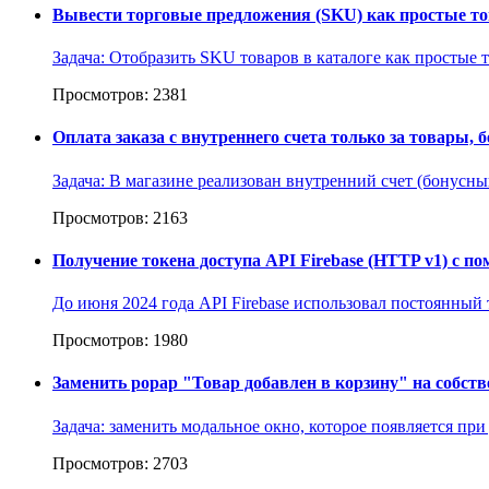
Вывести торговые предложения (SKU) как простые тов
Задача: Отобразить SKU товаров в каталоге как простые 
Просмотров: 2381
Оплата заказа с внутреннего счета только за товары, 
Задача: В магазине реализован внутренний счет (бонусный
Просмотров: 2163
Получение токена доступа API Firebase (HTTP v1) с 
До июня 2024 года API Firebase использовал постоянный 
Просмотров: 1980
Заменить popap "Товар добавлен в корзину" на собств
Задача: заменить модальное окно, которое появляется при
Просмотров: 2703