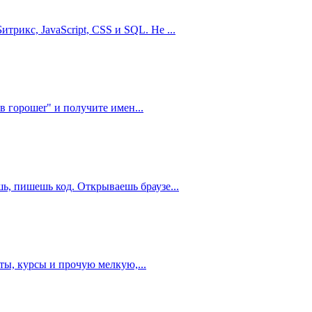
трикс, JavaScript, CSS и SQL. Не ...
 горошеr" и получите имен...
шь, пишешь код. Открываешь браузе...
ты, курсы и прочую мелкую,...