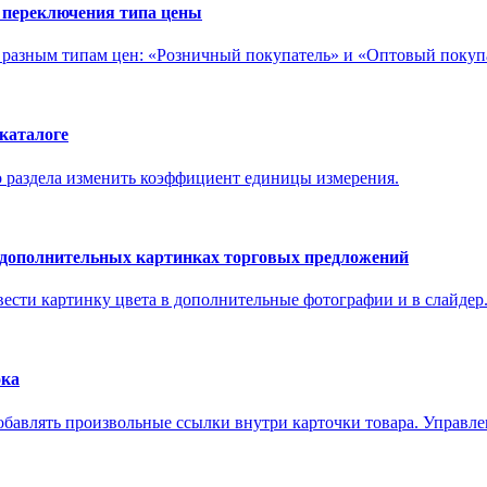
 переключения типа цены
к разным типам цен: «Розничный покупатель» и «Оптовый покуп
каталоге
го раздела изменить коэффициент единицы измерения.
в дополнительных картинках торговых предложений
ести картинку цвета в дополнительные фотографии и в слайдер. Ц
ока
бавлять произвольные ссылки внутри карточки товара. Управлен