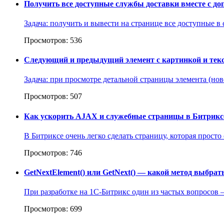
Получить все доступные службы доставки вместе с д
Задача: получить и вывести на странице все доступные в
Просмотров: 536
Следующий и предыдущий элемент с картинкой и текс
Задача: при просмотре детальной страницы элемента (нов
Просмотров: 507
Как ускорить AJAX и служебные страницы в Битриксе
В Битриксе очень легко сделать страницу, которая просто 
Просмотров: 746
GetNextElement() или GetNext() — какой метод выбрат
При разработке на 1С-Битрикс один из частых вопросов — 
Просмотров: 699