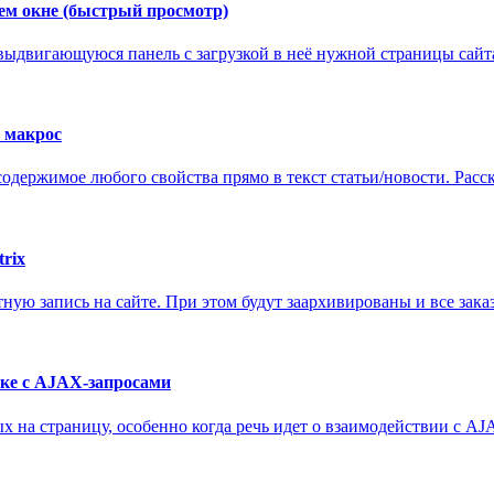
ем окне (быстрый просмотр)
выдвигающуюся панель с загрузкой в неё нужной страницы сайта
з макрос
одержимое любого свойства прямо в текст статьи/новости. Расск
rix
тную запись на сайте. При этом будут заархивированы и все зака
зке с AJAX-запросами
 на страницу, особенно когда речь идет о взаимодействии с AJ