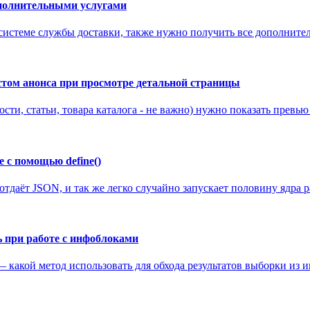
ополнительными услугами
 системе службы доставки, также нужно получить все дополнител
том анонса при просмотре детальной страницы
ости, статьи, товара каталога - не важно) нужно показать превь
 с помощью define()
отдаёт JSON, и так же легко случайно запускает половину ядра ра
ь при работе с инфоблоками
какой метод использовать для обхода результатов выборки из ин