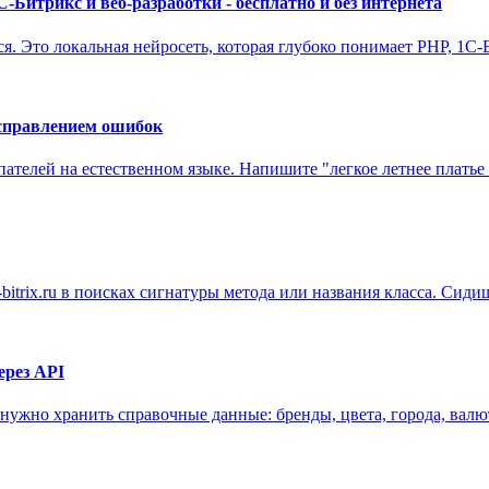
Битрикс и веб-разработки - бесплатно и без интернета
. Это локальная нейросеть, которая глубоко понимает PHP, 1C-Би
исправлением ошибок
телей на естественном языке. Напишите "легкое летнее платье в
bitrix.ru в поисках сигнатуры метода или названия класса. Сиди
ерез API
а нужно хранить справочные данные: бренды, цвета, города, валю