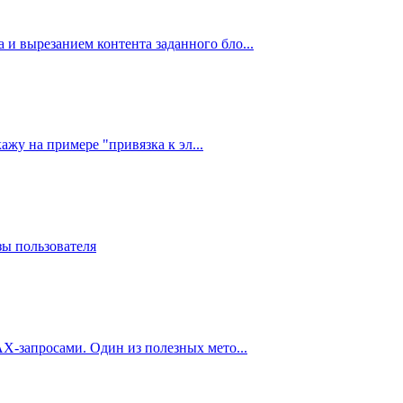
 и вырезанием контента заданного бло...
ажу на примере "привязка к эл...
зы пользователя
AX-запросами. Один из полезных мето...