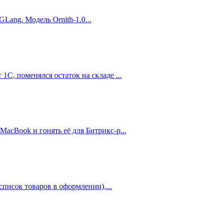
Lang. Модель Ornith-1.0...
1С, поменялся остаток на складе ...
MacBook и гонять её для Битрикс-р...
писок товаров в оформлении),...