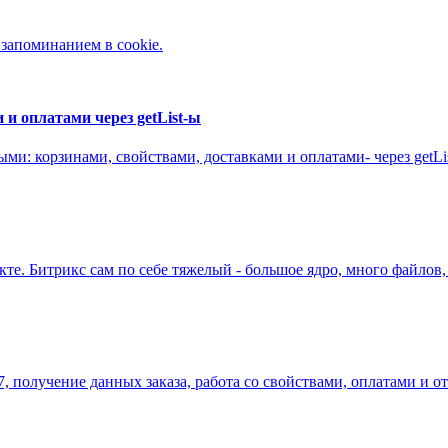
 запоминанием в cookie.
 и оплатами через getList-ы
ми: корзинами, свойствами, доставками и оплатами- через getLi
е. Битрикс сам по себе тяжелый - большое ядро, много файлов, 
7, получение данных заказа, работа со свойствами, оплатами и о