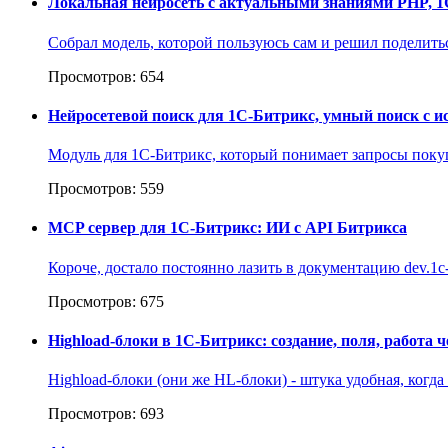
Локальная нейросеть c актуальными знаниями PHP, 1C-
Собрал модель, которой пользуюсь сам и решил поделиться
Просмотров: 654
Нейросетевой поиск для 1С-Битрикс, умный поиск с 
Модуль для 1С-Битрикс, который понимает запросы покупа
Просмотров: 559
MCP сервер для 1С-Битрикс: ИИ с API Битрикса
Короче, достало постоянно лазить в документацию dev.1c-
Просмотров: 675
Highload-блоки в 1С-Битрикс: создание, поля, работа ч
Highload-блоки (они же HL-блоки) - штука удобная, когд
Просмотров: 693