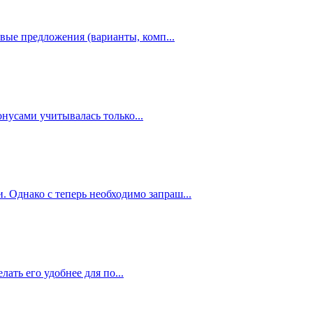
вые предложения (варианты, комп...
онусами учитывалась только...
. Однако с теперь необходимо запраш...
ать его удобнее для по...