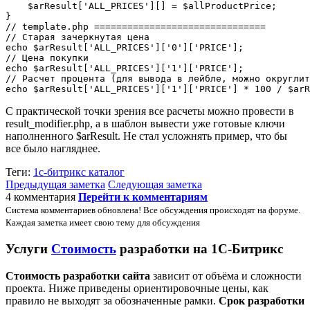
    $arResult['ALL_PRICES'][] = $allProductPrice;

}

// template.php ===============================

// Старая зачеркнутая цена

echo $arResult['ALL_PRICES']['0']['PRICE'];

// Цена покупки

echo $arResult['ALL_PRICES']['1']['PRICE'];

// Расчет процента (для вывода в лейбле, можно округлит
С практической точки зрения все расчеты можно провести в
result_modifier.php, а в шаблон вывести уже готовые ключи
наполненного $arResult. Не стал усложнять пример, что бы
все было нагляднее.
Теги:
1с-битрикс
каталог
Предыдущая заметка
Следующая заметка
4 комментария
Перейти к комментариям
Система комментариев обновлена! Все обсуждения происходят на форуме.
Каждая заметка имеет свою тему для обсуждения
Услуги
Стоимость
разработки на 1С-Битрикс
Стоимость разработки сайта
зависит от объёма и сложности
проекта. Ниже приведены ориентировочные цены, как
правило не выходят за обозначенные рамки.
Срок разработки