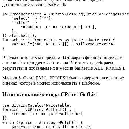
дозаполнение массива $arResult.
$allProductPrices = \Bitrix\Catalog\PriceTable::getList
    "select" => ["*"],

    "filter" => [

        "=PRODUCT_ID" => $arResult['ID'],

    ],

])->fetchAll();

foreach ($allProductPrices as $allProductPrice) {

    $arResult['ALL_PRICES'][] = $allProductPrice;

В этом примере мы передаем ID товара в фильтр и получаем
список всех цен для этого товара. Затем мы перебираем
результаты и добавляем их в массив $arResult['ALL_PRICES'].
Массив $arResult['ALL_PRICES'] будет содержать все данные
о ценах, которые можно использовать в шаблоне.
Использование метода CPrice::GetList
use Bitrix\Catalog\PriceTable;

$prices = \CPrice::GetList([], [

    'PRODUCT_ID' => $arResult['ID']

]);

while ($price = $prices->Fetch()) {

    $arResult['ALL_PRICES'][] = $price;
