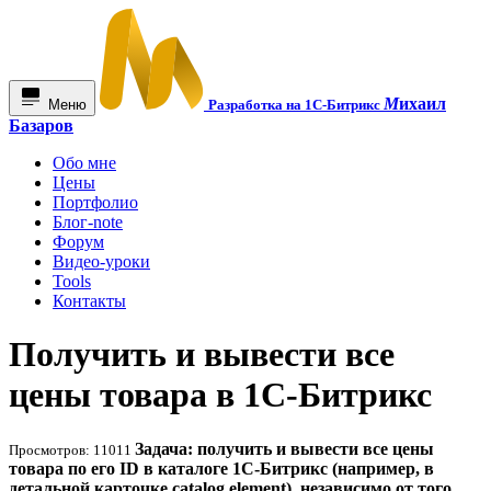
М
ихаил
Меню
Разработка на 1С-Битрикс
Базаров
Обо мне
Цены
Портфолио
Блог-note
Форум
Видео-уроки
Tools
Контакты
Получить и вывести все
цены товара в 1С-Битрикс
Задача: получить и вывести все цены
Просмотров: 11011
товара по его ID в каталоге 1С-Битрикс (например, в
детальной карточке catalog.element), независимо от того,