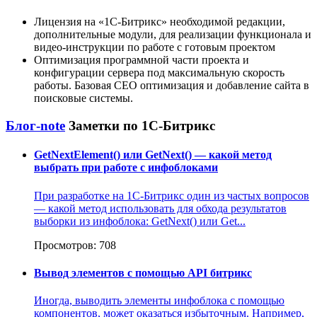
Лицензия на
1С-Битрикс
необходимой редакции,
дополнительные модули, для реализации функционала и
видео-инструкции по работе с готовым проектом
Оптимизация программной части проекта и
конфигурации сервера под максимальную скорость
работы. Базовая СЕО оптимизация и добавление сайта в
поисковые системы.
Блог-note
Заметки по 1С-Битрикс
GetNextElement() или GetNext() — какой метод
выбрать при работе с инфоблоками
При разработке на 1С-Битрикс один из частых вопросов
— какой метод использовать для обхода результатов
выборки из инфоблока: GetNext() или Get...
Просмотров: 708
Вывод элементов с помощью API битрикс
Иногда, выводить элементы инфоблока с помощью
компонентов, может оказаться избыточным. Например,