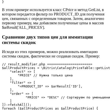
}
В этом примере используется класс CPrice и метод GetList, в
котором передается фильтр по PRODUCT_ID для получения
цен, связанных с определенным товаром. Затем, аналогично
первому примеру, мы добавляем полученные цены в массив
$arResult['ALL_PRICES'].
Сравнение двух типов цен для иммитации
системы скидок
Исходя из этих примеров, можно реализовать имитацию
системы скидок, фактически не создавая скидок. Пример:
// result_modifier.php =======================

$allProductPrices = \Bitrix\Catalog\PriceTable::getList
    "select" => [

    	"PRICE" // Нужна только цена

    ],

    "filter" => [

        "=PRODUCT_ID" => $arResult['ID'],

    ],

    "order" => [

            "PRICE" => "DESC" // Сортируем по уменьшени
    ]

])->fetchAll();

foreach ($allProductPrices as $allProductPrice) {
