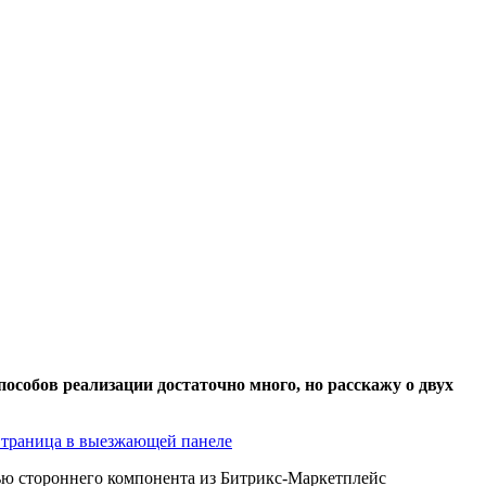
Способов реализации достаточно много, но расcкажу о двух
траница в выезжающей панеле
ью стороннего компонента из Битрикс-Маркетплейс