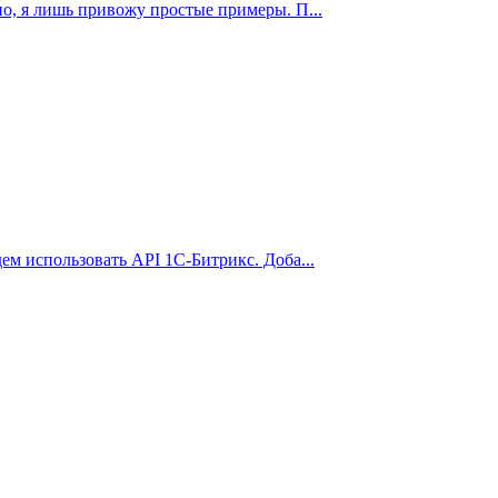
о, я лишь привожу простые примеры. П...
ем использовать API 1С-Битрикс. Доба...