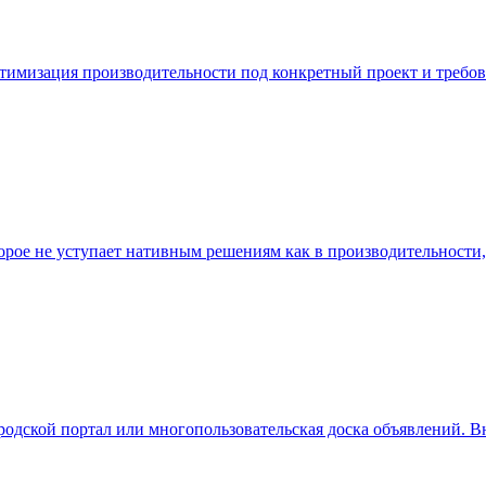
 оптимизация производительности под конкретный проект и требо
рое не уступает нативным решениям как в производительности, 
дской портал или многопользовательская доска объявлений. В