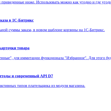
ы приведенные ниже. Использовать можно как угодно и где угодн
каза в 1С-Битрикс
ьной суммы заказа, в новом шаблоне корзины на 1С-Битрикс.
карточки товара
енные", для иммитации функционала "Избранное". Для этого буд
методы и современный API D7
х активных типов плательщика из модуля магазина.