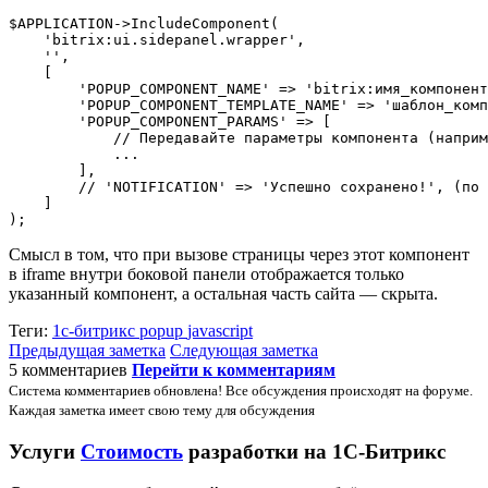
$APPLICATION->IncludeComponent(

    'bitrix:ui.sidepanel.wrapper',

    '',

    [

        'POPUP_COMPONENT_NAME' => 'bitrix:имя_компонент
        'POPUP_COMPONENT_TEMPLATE_NAME' => 'шаблон_комп
        'POPUP_COMPONENT_PARAMS' => [

            // Передавайте параметры компонента (наприм
            ...

        ],

        // 'NOTIFICATION' => 'Успешно сохранено!', (по 
    ]

);
Смысл в том, что при вызове страницы через этот компонент
в iframe внутри боковой панели отображается только
указанный компонент, а остальная часть сайта — скрыта.
Теги:
1с-битрикс
popup
javascript
Предыдущая заметка
Следующая заметка
5 комментариев
Перейти к комментариям
Система комментариев обновлена! Все обсуждения происходят на форуме.
Каждая заметка имеет свою тему для обсуждения
Услуги
Стоимость
разработки на 1С-Битрикс