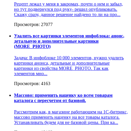
Рецепт лежал у меня в закромах, почти о нем и забыл,
но тут подвернулся под руку- решил опубликовать.
Скажу сразу, данное решение найдено то ли на про...
Просмотров: 27077
Удалить все картинки элементов инфоблока: анонс,
детальную и дополнительные картинки
(MORE_PHOTO)
Задача: В инфоблоке 10 000 элементов, нужно удалить
картинки анонса, детальные и дополнительные
картинки из свойства MORE_PHOTO. Так как
элементов мно...
Просмотров: 4163
Массово: применить наценку ко всем товарам
каталога с пересчетом от базовой.
Рассмотрим как, в магазине работающем на 1С-битрикс,
массово применить наценку на все товары каталога.
Устанавливать будем для не базовой цены. При ка...