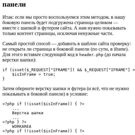
панели
Итак: если мы просто воспользуемся этим методом, в нашу
боковую панель будет подгружена страница целиком —
вместе с шапкой и футером сайта. А нам нужно показывать
только контент страницы, исключая ненужные части.
Самый простой способ — добавить в шаблон сайта проверку:
не открыта ли страница в боковой панели (по сути, в iframe).
Для этого вставьте следующий код в
(до начала
header.php
верстки шапки):
if (isset($_REQUEST["IFRAME"]) && $_REQUEST["IFRAME"] =
    $isInFrame = true;

Затем оберните верстку шапки и футера (и всё, что не нужно
показывать в боковой панели) в условие:
<?php if (!isset($isInFrame)) { ?>

    ...

    Верстка шапки

    ...

<?php } ?>

    WORKAREA

<?php if (!isset($isInFrame)) { ?>
