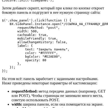
CJSCore::init("sidepanel");
Затем добавьте скрипт, который при клике по кнопке откроет
боковую панель и подгрузит в нее нужную страницу сайта:
$('.show_panel').click(function () {

    BX.SidePanel.Instance.open("/ССЫЛКА_НА_СТРАНИЦУ_ДЛЯ
        requestMethod: "post",

        width: 500,

        cacheable: true,

        mobileFriendly: true,

        allowChangeHistory: false,

        label: {

            text: "Закрыть панель",

            color: "#FFFFFF",

            bgColor: "#E2AE00",

            opacity: 80

        },

    });

На этом всё: панель заработает с заданными настройками.
Ниже приведены некоторые параметры её кастомизации:
requestMethod:
метод передачи данных (например, GET
или POST). Чтобы страницы не занимали много места,
советую использовать POST.
width:
ширина панели, если она помещается на экране.