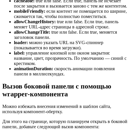
cacheable:
true или false. Если true, панель не исчезает
после закрытия и вызовается заново с тем же контентом.
mobileFriendly:
если контент не помещается по ширине,
сжимается так, чтобы полностью поместиться.
allowChangeHistory:
true или false. Если true, панель
меняет URL-адрес страницы в адресной строке.
allowChangeTitle:
true или false. Если true, меняется
заголовок панели.
loader:
можно указать URL на SVG-спиннер
(показывается во время загрузки).
label:
управление кнопкой или окном закрытия:
название, цвет, прозрачность. По умолчанию — синий с
крестиком.
animationDuration:
скорость анимации появления
панели в миллисекундах.
Вызов боковой панели с помощью
wrapper-компонента
Можно избежать внесения изменений в шаблон сайта,
используя компонент-обертку.
Для этого на странице, которую планируем открыть в боковой
панели, добавьте следующий вызов компонента: