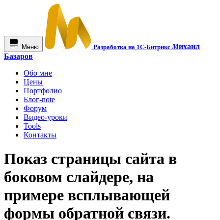
М
ихаил
Меню
Разработка на 1С-Битрикс
Базаров
Обо мне
Цены
Портфолио
Блог-note
Форум
Видео-уроки
Tools
Контакты
Показ страницы сайта в
боковом слайдере, на
примере всплывающей
формы обратной связи.