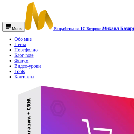
М
ихаил Базар
Меню
Разработка на 1С-Битрикс
Обо мне
Цены
Портфолио
Блог-note
Форум
Видео-уроки
Tools
Контакты