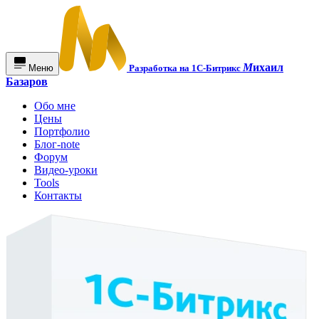
М
ихаил
Меню
Разработка на 1С-Битрикс
Базаров
Обо мне
Цены
Портфолио
Блог-note
Форум
Видео-уроки
Tools
Контакты