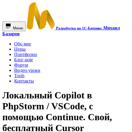
М
ихаил
Меню
Разработка на 1С-Битрикс
Базаров
Обо мне
Цены
Портфолио
Блог-note
Форум
Видео-уроки
Tools
Контакты
Локальный Copilot в
PhpStorm / VSCode, с
помощью Continue. Свой,
бесплатный Cursor