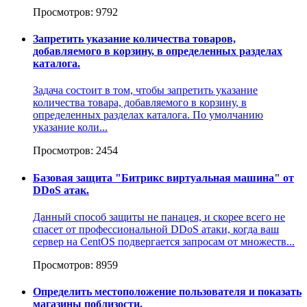
Просмотров: 9792
Запретить указание количества товаров,
добавляемого в корзину, в определенных разделах
каталога.
Задача состоит в том, чтобы запретить указание
количества товара, добавляемого в корзину, в
определенных разделах каталога. По умолчанию
указание коли...
Просмотров: 2454
Базовая защита "Битрикс виртуальная машина" от
DDoS атак.
Данный способ защиты не панацея, и скорее всего не
спасет от профессиональной DDoS атаки, когда ваш
сервер на CentOS подвергается запросам от множеств...
Просмотров: 8959
Определить местоположение пользователя и показать
магазины поблизости.