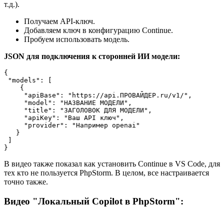
т.д.).
Получаем API-ключ.
Добавляем ключ в конфигурацию Continue.
Пробуем использовать модель.
JSON для подключения к сторонней ИИ модели:
{

 "models": [

    {

     "apiBase": "https://api.ПРОВАЙДЕР.ru/v1/",

     "model": "НАЗВАНИЕ МОДЕЛИ",

     "title": "ЗАГОЛОВОК ДЛЯ МОДЕЛИ",

     "apiKey": "Ваш API ключ",

     "provider": "Например openai"

   }

 ]

}
В видео также показал как установить Continue в VS Code, для
тех кто не пользуется PhpStorm. В целом, все настраивается
точно также.
Видео "Локальный Copilot в PhpStorm":