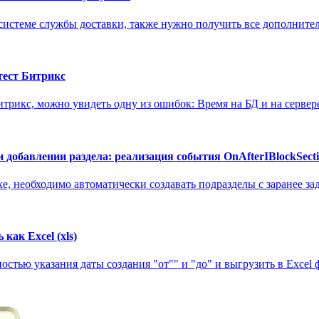
 системе службы доставки, также нужно получить все дополнител
 тест Битрикс
трикс, можно увидеть одну из ошибок: Время на БД и на сервере-
и добавлении раздела: реализация события OnAfterIBlockSect
оке, необходимо автоматически создавать подразделы с заранее з
как Excel (xls)
тью указания даты создания "от"" и "до" и выгрузить в Excel фа