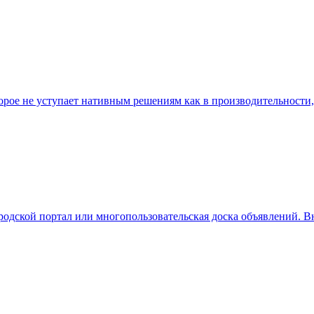
рое не уступает нативным решениям как в производительности, 
дской портал или многопользовательская доска объявлений. В