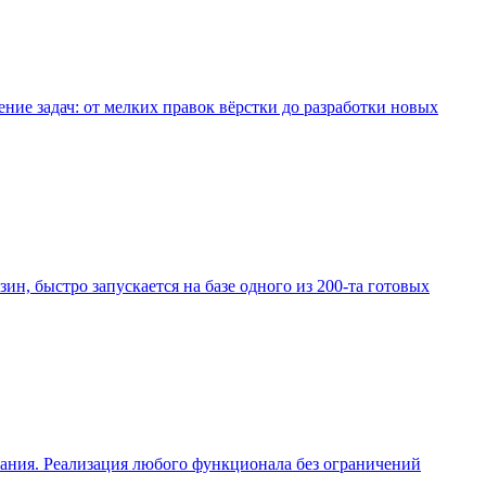
е задач: от мелких правок вёрстки до разработки новых
зин, быстро запускается на базе одного из 200-та готовых
вания. Реализация любого функционала без ограничений