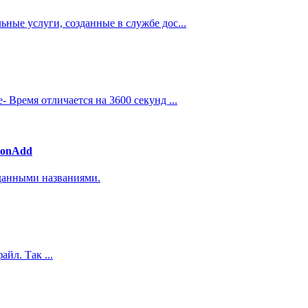
ьные услуги, созданные в службе дос...
 Время отличается на 3600 секунд ...
ionAdd
аданными названиями.
йл. Так ...