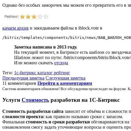
Однако без особых заморочек мы можем его превратить его в з
качаем архив
и закидывааем файлы в iblock.vote в
/bitrix/templates/components/bitrix/news/ВАШ_ШАБЛОН_НОВ
Заметка написана в 2013 году.
На текущий момент, в Битриксе есть шаблон со звездочка
Шаблон лежит по пути: /bitrix/components/bitrix/iblock.vote/
Или можно скачать
отсюда
Теги:
1с-битрикс
каталог
рейтинг
Предыдущая заметка
Следующая заметка
11 комментариев
Перейти к комментариям
Система комментариев обновлена! Все обсуждения происходят на форуме. К
Услуги
Стоимость
разработки на 1С-Битрикс
Стоимость разработки сайта
зависит от объёма и сложности 
сложности проекта:
как правило называю сроки с запасом.
Финальная
стоимость и сроки разработки
обговариваются на 
ознакомления смогу задать уточняющие вопросы и оценить про