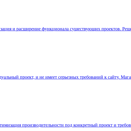
ация и расширение функционала существующих проектов. Решени
дуальный проект, и не имеет серьезных требований к сайту. Мага
 оптимизация производительности под конкретный проект и требо