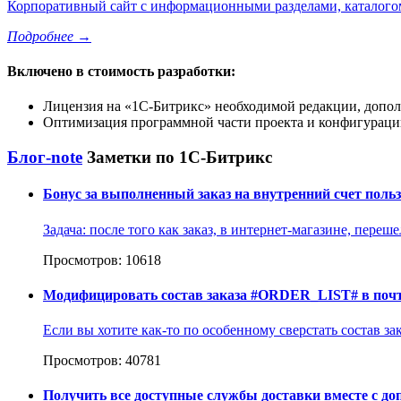
Корпоративный сайт с информационными разделами, каталогом 
Подробнее
→
Включено в стоимость разработки:
Лицензия на
1С-Битрикс
необходимой редакции, допол
Оптимизация программной части проекта и конфигурации
Блог-note
Заметки по 1С-Битрикс
Бонус за выполненный заказ на внутренний счет поль
Задача: после того как заказ, в интернет-магазине, переш
Просмотров: 10618
Модифицировать состав заказа #ORDER_LIST# в поч
Если вы хотите как-то по особенному сверстать состав за
Просмотров: 40781
Получить все доступные службы доставки вместе с д