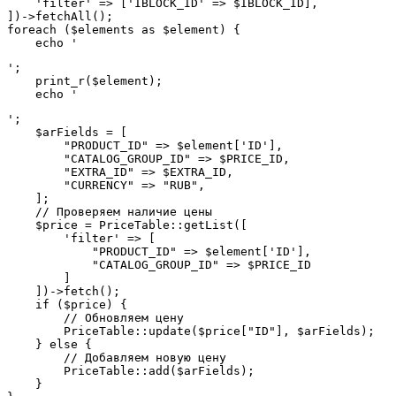
    'filter' => ['IBLOCK_ID' => $IBLOCK_ID],

])->fetchAll();

foreach ($elements as $element) {

    echo '
';

    print_r($element);

    echo '
';

    $arFields = [

        "PRODUCT_ID" => $element['ID'],

        "CATALOG_GROUP_ID" => $PRICE_ID,

        "EXTRA_ID" => $EXTRA_ID,

        "CURRENCY" => "RUB",

    ];

    // Проверяем наличие цены

    $price = PriceTable::getList([

        'filter' => [

            "PRODUCT_ID" => $element['ID'],

            "CATALOG_GROUP_ID" => $PRICE_ID

        ]

    ])->fetch();

    if ($price) {

        // Обновляем цену

        PriceTable::update($price["ID"], $arFields);

    } else {

        // Добавляем новую цену

        PriceTable::add($arFields);

    }
