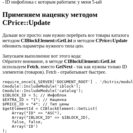
- ID инфоблока с которым работаем: у меня 5-ый
Применяем наценку методом
CPrice::Update
Дальше все просто: нам нужно перебрать все товары каталога
методом
CIBlockElement::GetList
и методом
CPrice::Update
обновить параметры нужного типа цен.
Запускаем выполнение вот этого кода:
Обратите внимание, в методе
CIBlockElement::GetList
используем
Fetch
, вместо
GetNext
- так как нужны только ID
элементов (товаров). Fetch - отрабатывает быстрее.
require_once($_SERVER['DOCUMENT_ROOT'] . '/bitrix/modul
Cmodule::IncludeModule('iblock');

Cmodule::IncludeModule('catalog');

$IBLOCK_ID = 5; // Инфоблок

$EXTRA_ID = "1"; // Наценка

$PRICE_ID = "4"; // Тип цены

$getElementId = CIBlockElement::GetList(

    Array("ID" => "ASC"),

    Array("IBLOCK_ID" => $IBLOCK_ID),

    false, false,

    Array('ID')

);
