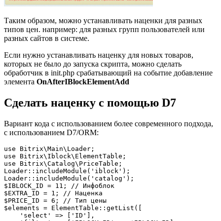
Таким образом, можно устанавливать наценки для разных
типов цен. например: для разных групп пользователей или
разных сайтов в системе.
Если нужно устанавливать наценку для новых товаров,
которых не было до запуска скрипта, можно сделать
обработчик в init.php срабатывающий на событие добавление
элемента
OnAfterIBlockElementAdd
Сделать наценку с помощью D7
Вариант кода с использованием более современного подхода,
с использованием D7/ORM:
use Bitrix\Main\Loader;

use Bitrix\Iblock\ElementTable;

use Bitrix\Catalog\PriceTable;

Loader::includeModule('iblock');

Loader::includeModule('catalog');

$IBLOCK_ID = 11; // Инфоблок

$EXTRA_ID = 1; // Наценка

$PRICE_ID = 6; // Тип цены

$elements = ElementTable::getList([

    'select' => ['ID'],
