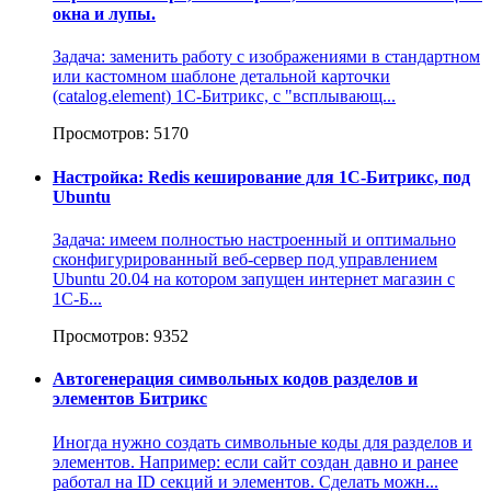
окна и лупы.
Задача: заменить работу с изображениями в стандартном
или кастомном шаблоне детальной карточки
(catalog.element) 1С-Битрикс, с "всплывающ...
Просмотров: 5170
Настройка: Redis кеширование для 1С-Битрикс, под
Ubuntu
Задача: имеем полностью настроенный и оптимально
сконфигурированный веб-сервер под управлением
Ubuntu 20.04 на котором запущен интернет магазин c
1С-Б...
Просмотров: 9352
Автогенерация символьных кодов разделов и
элементов Битрикс
Иногда нужно создать символьные коды для разделов и
элементов. Например: если сайт создан давно и ранее
работал на ID секций и элементов. Сделать можн...