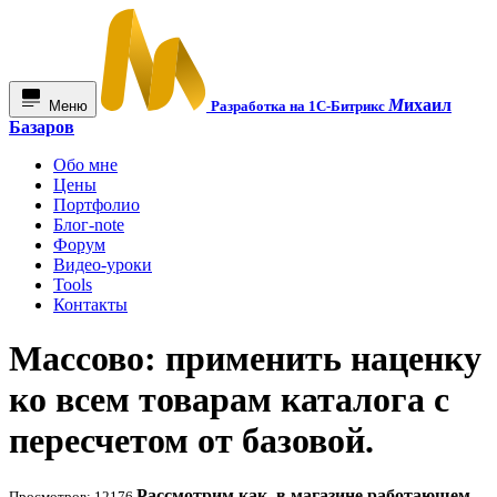
М
ихаил
Меню
Разработка на 1С-Битрикс
Базаров
Обо мне
Цены
Портфолио
Блог-note
Форум
Видео-уроки
Tools
Контакты
Массово: применить наценку
ко всем товарам каталога с
пересчетом от базовой.
Рассмотрим как, в магазине работающем
Просмотров: 12176