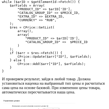
while ($arID = $getElementId->Fetch()) {

    $arFields = Array(

        "PRODUCT_ID" => $arID['ID'],

        "CATALOG_GROUP_ID" => $PRICE_ID,

        "EXTRA_ID" => $EXTRA_ID,

        "CURRENCY" => "RUB",

    );

    $res = CPrice::GetList(

        array(),

        array(

            "PRODUCT_ID" => $arID['ID'],

            "CATALOG_GROUP_ID" =>  $PRICE_ID

        )

    );

    if ($arr = $res->Fetch()) {

        CPrice::Update($arr["ID"], $arFields);

    } else {

        CPrice::Add($arr["ID"], $arFields);

    }

И проверяем результат, зайдя в любой товар. Должна
установиться наценка на выбранный тип цены и расчитаться
сама цена на основе базовой. При изменении цены товара,
автоматически пересчитывается наша цена.