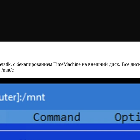
netatlk, с бекапированием TimeMachine на внешний диск. Все ди
/mnt/e