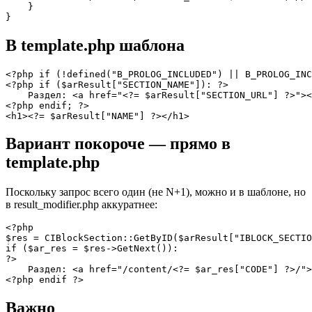
    }

В template.php шаблона
<?php if (!defined("B_PROLOG_INCLUDED") || B_PROLOG_INC
<?php if ($arResult["SECTION_NAME"]): ?>

    Раздел: <a href="<?= $arResult["SECTION_URL"] ?>"><
<?php endif; ?>

Вариант покороче — прямо в
template.php
Поскольку запрос всего один (не N+1), можно и в шаблоне, но
в result_modifier.php аккуратнее:
<?php

$res = CIBlockSection::GetByID($arResult["IBLOCK_SECTIO
if ($ar_res = $res->GetNext()):

?>

    Раздел: <a href="/content/<?= $ar_res["CODE"] ?>/">
Важно