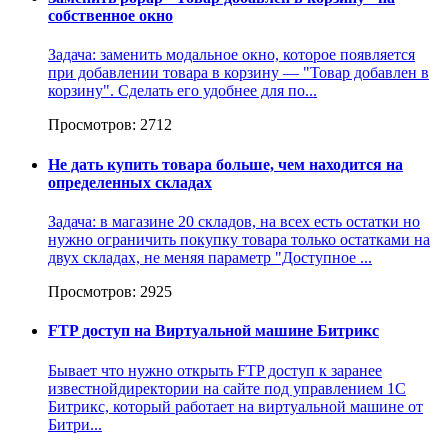
собственное окно
Задача: заменить модальное окно, которое появляется
при добавлении товара в корзину — "Товар добавлен в
корзину". Сделать его удобнее для по...
Просмотров: 2712
Не дать купить товара больше, чем находится на
определенных складах
Задача: в магазине 20 складов, на всех есть остатки но
нужно ограничить покупку товара только остатками на
двух складах, не меняя параметр "Доступное ...
Просмотров: 2925
FTP доступ на Виртуальной машине Битрикс
Бывает что нужно открыть FTP доступ к заранее
известнойдиректории на сайте под управлением 1С
Битрикс, который работает на виртуальной машине от
Битри...