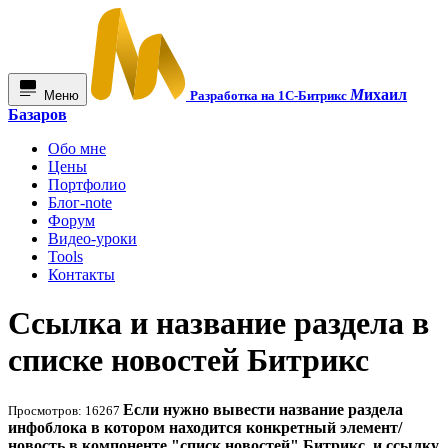
М
ихаил
Меню
Разработка на 1С-Битрикс
Базаров
Обо мне
Цены
Портфолио
Блог-note
Форум
Видео-уроки
Tools
Контакты
Ссылка и название раздела в
списке новостей Битрикс
Если нужно вывести название раздела
Просмотров: 16267
инфоблока в котором находится конкретный элемент/
новость в компоненте "списк новостей" Битрикс, и ссылку