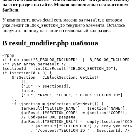
на этот раздел на сайте. Можно воспользоваться массивом
$arItem.
У компонента news.detail есть массив
, в котором
$arResult
уже лежит
текущего элемента. Осталось
IBLOCK_SECTION_ID
получить по нему название и символьный код раздела.
В result_modifier.php шаблона
<?php

if (!defined("B_PROLOG_INCLUDED") || B_PROLOG_INCLUDED 
/** @var array $arResult */

$sectionId = (int)$arResult["IBLOCK_SECTION_ID"];

if ($sectionId > 0) {

    $rsSection = CIBlockSection::GetList(

        [],

        ["ID" => $sectionId],

        false,

        ["ID", "NAME", "CODE", "IBLOCK_SECTION_ID"]

    );

    if ($section = $rsSection->GetNext()) {

        $arResult["SECTION_NAME"] = $section["NAME"];

        $arResult["SECTION_CODE"] = $section["CODE"];

        // Собираем URL раздела

        $arResult["SECTION_URL"] = !empty($section["COD
            ? $arResult["SECTION_URL"] // если уже есть
            : "/content/?SECTION_ID=" . $sectionId; // 