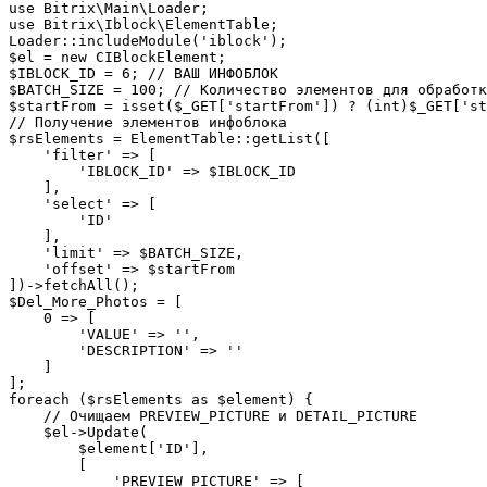
use Bitrix\Main\Loader;

use Bitrix\Iblock\ElementTable;

Loader::includeModule('iblock');

$el = new CIBlockElement;

$IBLOCK_ID = 6; // ВАШ ИНФОБЛОК

$BATCH_SIZE = 100; // Количество элементов для обработк
$startFrom = isset($_GET['startFrom']) ? (int)$_GET['st
// Получение элементов инфоблока

$rsElements = ElementTable::getList([

    'filter' => [

        'IBLOCK_ID' => $IBLOCK_ID

    ],

    'select' => [

        'ID'

    ],

    'limit' => $BATCH_SIZE,

    'offset' => $startFrom

])->fetchAll();

$Del_More_Photos = [

    0 => [

        'VALUE' => '',

        'DESCRIPTION' => ''

    ]

];

foreach ($rsElements as $element) {

    // Очищаем PREVIEW_PICTURE и DETAIL_PICTURE

    $el->Update(

        $element['ID'],

        [

            'PREVIEW_PICTURE' => [
