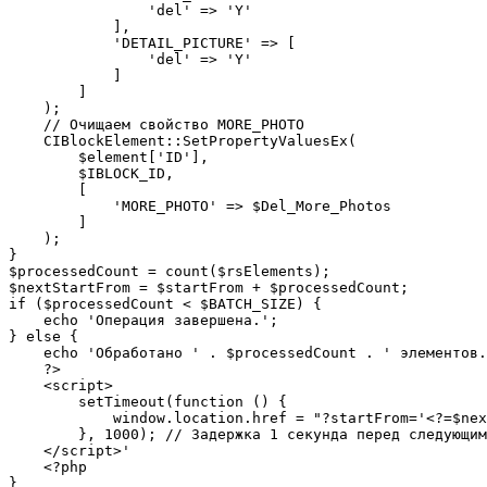
                'del' => 'Y'

            ],

            'DETAIL_PICTURE' => [

                'del' => 'Y'

            ]

        ]

    );

    // Очищаем свойство MORE_PHOTO

    CIBlockElement::SetPropertyValuesEx(

        $element['ID'],

        $IBLOCK_ID,

        [

            'MORE_PHOTO' => $Del_More_Photos

        ]

    );

}

$processedCount = count($rsElements);

$nextStartFrom = $startFrom + $processedCount;

if ($processedCount < $BATCH_SIZE) {

    echo 'Операция завершена.';

} else {

    echo 'Обработано ' . $processedCount . ' элементов.
    ?>

    <script>

        setTimeout(function () {

            window.location.href = "?startFrom='<?=$nex
        }, 1000); // Задержка 1 секунда перед следующим
    </script>'

    <?php

}
