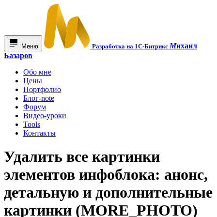
М
ихаил
Меню
Разработка на 1С-Битрикс
Базаров
Обо мне
Цены
Портфолио
Блог-note
Форум
Видео-уроки
Tools
Контакты
Удалить все картинки
элементов инфоблока: анонс,
детальную и дополнительные
картинки (MORE_PHOTO)