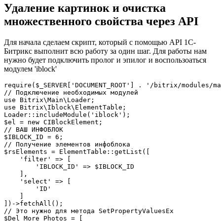
Удаление картинок и очистка
множественного свойства через API
Для начала сделаем скрипт, который с помощью API 1С-
Битрикс выполнит всю работу за один шаг. Для работы нам
нужно будет подключить пролог и эпилог и воспользоаться
модулем 'iblock'
require($_SERVER['DOCUMENT_ROOT'] . '/bitrix/modules/ma
// Подключение необходимых модулей

use Bitrix\Main\Loader;

use Bitrix\Iblock\ElementTable;

Loader::includeModule('iblock');

$el = new CIBlockElement;

// ВАШ ИНФОБЛОК

$IBLOCK_ID = 6; 

// Получение элементов инфоблока

$rsElements = ElementTable::getList([

    'filter' => [

        'IBLOCK_ID' => $IBLOCK_ID

    ],

    'select' => [

        'ID'

    ]

])->fetchAll();

// Это нужно для метода SetPropertyValuesEx

$Del_More_Photos = [
