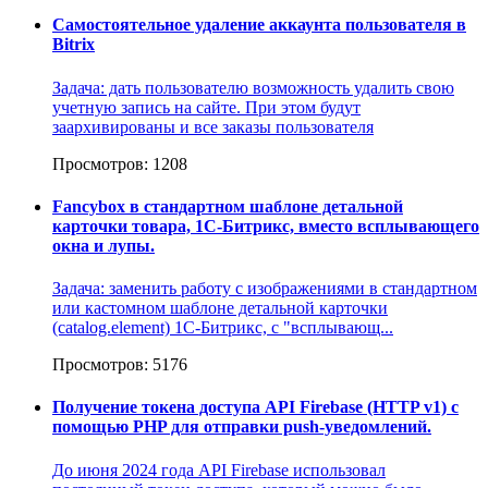
Самостоятельное удаление аккаунта пользователя в
Bitrix
Задача: дать пользователю возможность удалить свою
учетную запись на сайте. При этом будут
заархивированы и все заказы пользователя
Просмотров: 1208
Fancybox в стандартном шаблоне детальной
карточки товара, 1С-Битрикс, вместо всплывающего
окна и лупы.
Задача: заменить работу с изображениями в стандартном
или кастомном шаблоне детальной карточки
(catalog.element) 1С-Битрикс, с "всплывающ...
Просмотров: 5176
Получение токена доступа API Firebase (HTTP v1) с
помощью PHP для отправки push-уведомлений.
До июня 2024 года API Firebase использовал