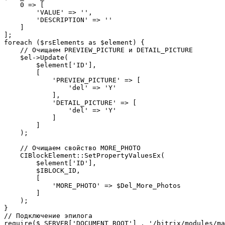
    0 => [

        'VALUE' => '',

        'DESCRIPTION' => ''

    ]

];

foreach ($rsElements as $element) {

    // Очищаем PREVIEW_PICTURE и DETAIL_PICTURE

    $el->Update(

        $element['ID'],

        [

            'PREVIEW_PICTURE' => [

                'del' => 'Y'

            ],

            'DETAIL_PICTURE' => [

                'del' => 'Y'

            ]

        ]

    );

    // Очищаем свойство MORE_PHOTO

    CIBlockElement::SetPropertyValuesEx(

        $element['ID'],

        $IBLOCK_ID,

        [

            'MORE_PHOTO' => $Del_More_Photos

        ]

    );

}

// Подключение эпилога

require($_SERVER['DOCUMENT_ROOT'] . '/bitrix/modules/ma