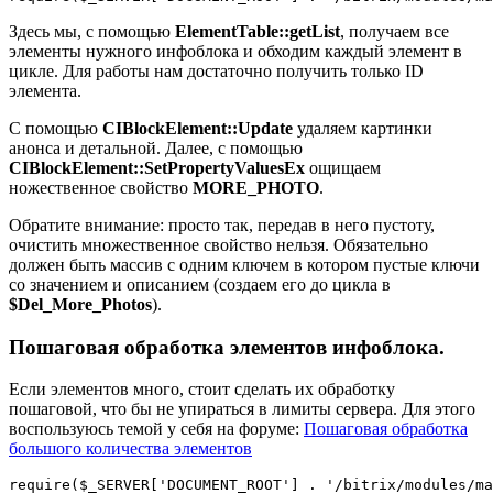
Здесь мы, с помощью
ElementTable::getList
, получаем все
элементы нужного инфоблока и обходим каждый элемент в
цикле. Для работы нам достаточно получить только ID
элемента.
C помощью
CIBlockElement::Update
удаляем картинки
анонса и детальной. Далее, с помощью
CIBlockElement::SetPropertyValuesEx
ощищаем
ножественное свойство
MORE_PHOTO
.
Обратите внимание: просто так, передав в него пустоту,
очистить множественное свойство нельзя. Обязательно
должен быть массив с одним ключем в котором пустые ключи
со значением и описанием (создаем его до цикла в
$Del_More_Photos
).
Пошаговая обработка элементов инфоблока.
Если элементов много, стоит сделать их обработку
пошаговой, что бы не упираться в лимиты сервера. Для этого
воспользуюсь темой у себя на форуме:
Пошаговая обработка
большого количества элементов
require($_SERVER['DOCUMENT_ROOT'] . '/bitrix/modules/ma