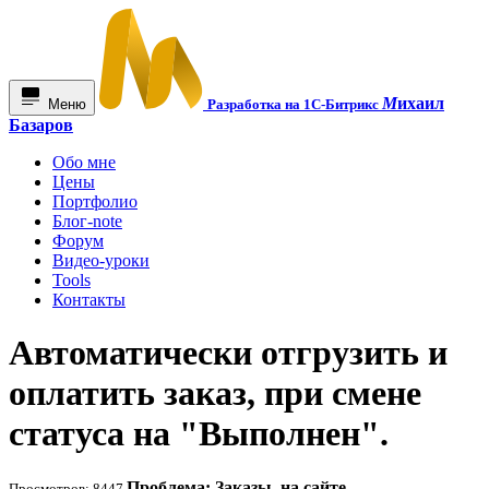
М
ихаил
Меню
Разработка на 1С-Битрикс
Базаров
Обо мне
Цены
Портфолио
Блог-note
Форум
Видео-уроки
Tools
Контакты
Автоматически отгрузить и
оплатить заказ, при смене
статуса на "Выполнен".
Проблема: Заказы, на сайте,
Просмотров: 8447