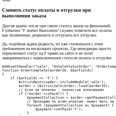
Сменить статус оплаты и отгрузки при
выполнении заказа
Другая задача: после при смене статуса заказа на финальный,
F (обычно "F значит Выполнен") нужно пометить все оплаты
как оплаченные, разрешить и отгрузить все отгрузки.
Да, подобная задача редкость, но уже сталкивался с этим
требованием на нескольких проектах. Где менеджеры просто
переключают статус на F прямо на сайте и не хотят
заморачиваться с переключением статусов оплаты и отгрузки
AddEventHandler("sale", "OnSaleStatusOrder", "OrderComp
function OrderComplete($orderID, &$arFields)

{

    if ($arFields == 'F') {

        Bitrix\Main\Loader::includeModule('sale');

        $order = \Bitrix\Sale\Order::load($orderID);

        // Если не оплачен - полностью оплачиваем

        if (!$order->isPaid()) {

            $paymentCollection = $order->getPaymentColl
            // Проходим по всем оплатам- может быть не 
            foreach ($paymentCollection as $payment) {

                $payment->setPaid('Y');

            }
