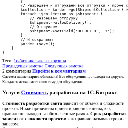
        }

        // Разрешаем и отгружаем все отгрузки - кроме с
        $collection = $order->getShipmentCollection()->
        foreach ($collection as $shipment) {

            // Разрешаем отгрузку

            $shipment->allowDelivery();

            // Отгружаем

            $shipment->setField('DEDUCTED', 'Y');

        }

        // И сохраняем

        $order->save();

    }

}
Теги:
1с-битрикс
заказы
корзина
Предыдущая заметка
Следующая заметка
2 комментария
Перейти к комментариям
Система комментариев обновлена! Все обсуждения происходят на форуме.
Каждая заметка имеет свою тему для обсуждения
Услуги
Стоимость
разработки на 1С-Битрикс
Стоимость разработки сайта
зависит от объёма и сложности
проекта. Ниже приведены ориентировочные цены, как
правило не выходят за обозначенные рамки.
Срок разработки
зависит от сложности проекта:
как правило называю сроки с
запасом.