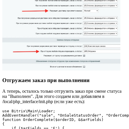
Отгружаем заказ при выполнении
А теперь, осталось только отгрузить заказ при смене статуса
на "Выполнен". Для этого создаем или добавляем в
/local/php_interface/init.php (если уже есть):
use Bitrix\Main\Loader;

AddEventHandler("sale", "OnSaleStatusOrder", "OrderComp
function OrderComplete($orderID, &$arFields)

{

    if ($arFields == 'F') {
