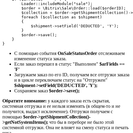
        Loader::includeModule("sale");

        $order = \Bitrix\Sale\Order::load($orderID);

        $collection = $order->getShipmentCollection()->
        foreach ($collection as $shipment)

        {

            $shipment->setField('DEDUCTED', 'Y');

        }

        $order->save();

    }

С помощью события
OnSaleStatusOrder
отслеживаем
изменение статуса заказа.
Если заказ перешел в статус "Выполнен"
$arFields ==
'F'
Загружаем заказ по его ID, получаем все отгрузки заказа
и в цикле переключаем статус на "Отгружен"
$shipment->setField('DEDUCTED', 'Y');
Сохраняем заказ
$order->save();
Обратите внимание:
у каждого заказа есть скрытая,
системная отгрузка и ее нельзя изменять (в общем-то и не
получится, выдаст исключение). Отгрузки получаем с
помощью
$order->getShipmentCollection()-
>getNotSystemItems();
что бы в переборе не было этой
системной отгрузки. Она не влияет на смену статуса и печать
чека.