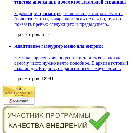
текстом анонса при просмотре детальной страницы
Задача: при просмотре детальной страницы элемента
(новости, статьи, товара каталога - не важно) нужно
показать превью следующего и предыдущего...
Просмотров: 515
Адаптивное гамбургер меню для битрикс
Заметка коротенькая, но решил оставить ее - так как
самому часто нужно нечто подобное. В архиве готовый
шаблон для Битрикс, с адапитивным гамбургер ме...
Просмотров: 18991