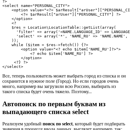
?>

<select name="PERSONAL_CITY">

    <option value="<?= $arResult["arUser"]["PERSONAL_CI
        <?= $arResult["arUser"]["PERSONAL_CITY"] ?>

    </option>

    <?

    $res = Location\LocationTable::getList(array(

      'filter' => array('=NAME.LANGUAGE_ID' => LANGUAGE
      'select' => array('*', 'NAME_RU' => 'NAME.NAME', 
    ));

    while ($item = $res->fetch()) {?>

        <option value="<? echo $item['NAME_RU']?>">

            <? echo $item['NAME_RU'] ?>

        </option>

     <?} ?>

</select>
Все, теперь пользователь может выбрать город из списка и он
сохранится в нужное поле (Город). Но если городов очень
много, например вы загрузили всю Россию, выбирать из
такого списка будет очень тяжело. Поэтому...
Автопоиск по первым буквам из
выпадающего списка select
Реализуем удобный
поиск по select
, который будет подбирать
значения в процессе ввода данных. выглядет например, так: