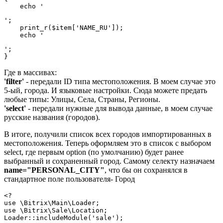
    echo '
';

    print_r($item['NAME_RU']);

    echo '
';

}
Где в массивах:
'filter'
- передали ID типа местоположения. В моем случае это
5-ый, города. И языковые настройки. Сюда можете предать
любые типы: Улицы, Села, Страны, Регионы.
'select'
- передали нужные для вывода данные, в моем случае
русские названия (городов).
В итоге, получили список всех городов импортированных в
местоположения. Теперь оформляем это в список c выбором
select, где первым option (по умолчанию) будет ранее
выбранный и сохраненный город. Самому селекту назначаем
name="PERSONAL_CITY"
, что бы он сохранялся в
стандартное поле пользователя- Город
<?

use \Bitrix\Main\Loader;

use \Bitrix\Sale\Location;

Loader::includeModule('sale');
