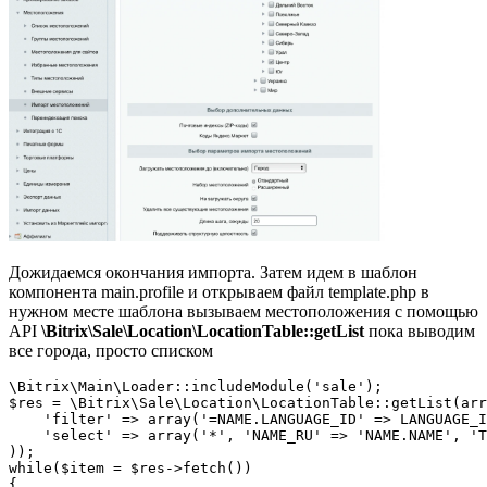
Дожидаемся окончания импорта. Затем идем в шаблон
компонента main.profile и открываем файл template.php в
нужном месте шаблона вызываем местоположения с помощью
API
\Bitrix\Sale\Location\LocationTable::getList
пока выводим
все города, просто списком
\Bitrix\Main\Loader::includeModule('sale');

$res = \Bitrix\Sale\Location\LocationTable::getList(arr
    'filter' => array('=NAME.LANGUAGE_ID' => LANGUAGE_I
    'select' => array('*', 'NAME_RU' => 'NAME.NAME', 'T
));

while($item = $res->fetch())

{
