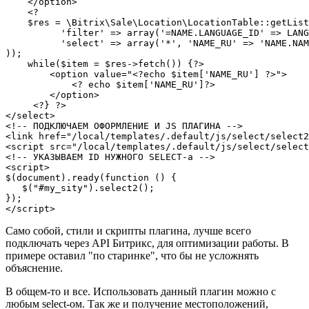
    </option>

    <?

    $res = \Bitrix\Sale\Location\LocationTable::getList
          'filter' => array('=NAME.LANGUAGE_ID' => LANG
          'select' => array('*', 'NAME_RU' => 'NAME.NAM
));

    while($item = $res->fetch()) {?>

        <option value="<?echo $item['NAME_RU'] ?>">

            <? echo $item['NAME_RU']?>

        </option>

     <?} ?>

</select>

<!-- ПОДКЛЮЧАЕМ ОФОРМЛЕНИЕ И JS ПЛАГИНА -->

<link href="/local/templates/.default/js/select/select2
<script src="/local/templates/.default/js/select/select
<!-- УКАЗЫВАЕМ ID НУЖНОГО SELECT-а -->

<script>

$(document).ready(function () {

   $("#my_sity").select2();

});

</script>
Само собой, стили и скрипты плагина, лучше всего
подключать через API Битрикс, для оптимизации работы. В
примере оставил "по старинке", что бы не усложнять
объяснение.
В общем-то и все. Использовать данный плагин можно с
любым select-ом. Так же и получение местоположений,