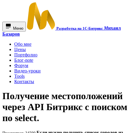
М
ихаил
Меню
Разработка на 1С-Битрикс
Базаров
Обо мне
Цены
Портфолио
Блог-note
Форум
Видео-уроки
Tools
Контакты
Получение местоположений
через API Битрикс c поиском
по select.
Если нужно получить список городов из
Просмотров: 34590