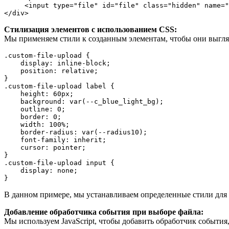
     <input type="file" id="file" class="hidden" name="
Стилизация элементов с использованием CSS:
Мы применяем стили к созданным элементам, чтобы они выгляд
.custom-file-upload {

    display: inline-block;

    position: relative;

}

.custom-file-upload label {

    height: 60px;

    background: var(--c_blue_light_bg);

    outline: 0;

    border: 0;

    width: 100%;

    border-radius: var(--radius10);

    font-family: inherit;

    cursor: pointer;

}

.custom-file-upload input {

    display: none;

В данном примере, мы устанавливаем определенные стили для к
Добавление обработчика события при выборе файла:
Мы используем JavaScript, чтобы добавить обработчик события