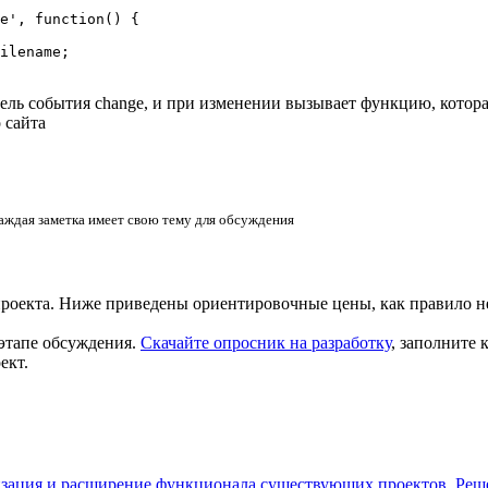
e', function() {

ilename;

шатель события change, и при изменении вызывает функцию, котор
 сайта
аждая заметка имеет свою тему для обсуждения
проекта. Ниже приведены ориентировочные цены, как правило н
этапе обсуждения.
Скачайте опросник на разработку
, заполните
ект.
ация и расширение функционала существующих проектов. Решени