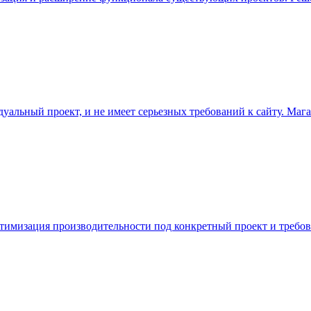
дуальный проект, и не имеет серьезных требований к сайту. Мага
 оптимизация производительности под конкретный проект и требо