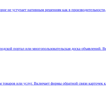
рое не уступает нативным решениям как в производительности, 
дской портал или многопользовательская доска объявлений. В
товаров или услуг. Включает формы обратной связи карточек к