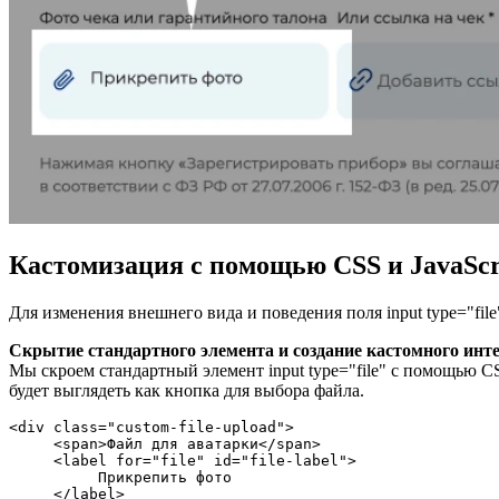
Кастомизация с помощью CSS и JavaScr
Для изменения внешнего вида и поведения поля input type="fi
Скрытие стандартного элемента и создание кастомного инт
Мы скроем стандартный элемент input type="file" с помощью CS
будет выглядеть как кнопка для выбора файла.
<div class="custom-file-upload">

     <span>Файл для аватарки</span>

     <label for="file" id="file-label">

          Прикрепить фото

     </label>
