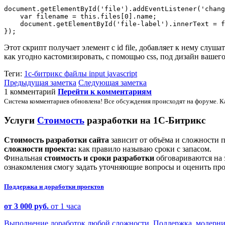
document.getElementById('file').addEventListener('chang
    var filename = this.files[0].name;

    document.getElementById('file-label').innerText = f
Этот скрипт получает элемент с id file, добавляет к нему слу
как угодно кастомизировать, с помощью css, под дизайн вашего
Теги:
1с-битрикс
файлы
input
javascript
Предыдущая заметка
Следующая заметка
1 комментарий
Перейти к комментариям
Система комментариев обновлена! Все обсуждения происходят на форуме. К
Услуги
Стоимость
разработки на 1С-Битрикс
Стоимость разработки сайта
зависит от объёма и сложности 
сложности проекта:
как правило называю сроки с запасом.
Финальная
стоимость и сроки разработки
обговариваются на 
ознакомления смогу задать уточняющие вопросы и оценить про
Поддержка и доработки проектов
от 3 000 руб.
от 1 часа
Выполнение доработок любой сложности. Поддержка, модерниз