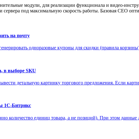
нительные модули, для реализации функционала и видео-инстру
 сервера под максимальную скорость работы. Базовая СЕО опти
вить на почту
 сгенерировать одноразовые купоны для скидки (правила корзины) 
а, в выборе SKU
ывести детальную картинку торгового предложения. Если картин
ны 1С-Битрикс
нно количество единиц товара, а не позиций). При этом данные 