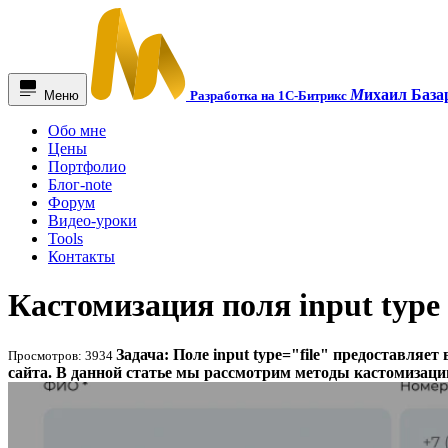
М
ихаил База
Меню
Разработка на 1С-Битрикс
Обо мне
Цены
Портфолио
Блог-note
Форум
Видео-уроки
Tools
Контакты
Кастомизация поля input type 
Задача: Поле input type="file" предоставляе
Просмотров: 3934
сайта. В данной статье мы рассмотрим методы кастомизации