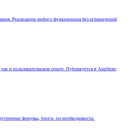
вания. Реализация любого функционала без ограничений
так и пользовательском опыте. Публикуется в AppStore,
нутренние форумы, блоги- по необходимости.