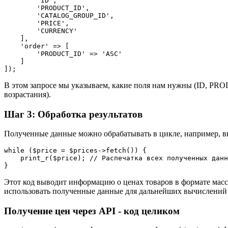
        'ID',

        'PRODUCT_ID',

        'CATALOG_GROUP_ID',

        'PRICE',

        'CURRENCY'

    ],

    'order' => [

        'PRODUCT_ID' => 'ASC'

    ]

]);
В этом запросе мы указываем, какие поля нам нужны (ID,
возрастания).
Шаг 3: Обработка результатов
Полученные данные можно обрабатывать в цикле, например, в
while ($price = $prices->fetch()) {

    print_r($price); // Распечатка всех полученных данн
Этот код выводит информацию о ценах товаров в формате масс
использовать полученные данные для дальнейших вычислений
Получение цен через API - код целиком