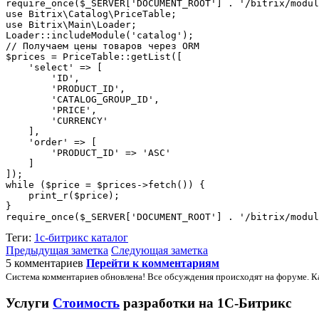
require_once($_SERVER['DOCUMENT_ROOT'] . '/bitrix/modul
use Bitrix\Catalog\PriceTable;

use Bitrix\Main\Loader;

Loader::includeModule('catalog');

// Получаем цены товаров через ORM

$prices = PriceTable::getList([

    'select' => [

        'ID',

        'PRODUCT_ID',

        'CATALOG_GROUP_ID',

        'PRICE',

        'CURRENCY'

    ],

    'order' => [

        'PRODUCT_ID' => 'ASC'

    ]

]);

while ($price = $prices->fetch()) {

    print_r($price);

}

require_once($_SERVER['DOCUMENT_ROOT'] . '/bitrix/modul
Теги:
1с-битрикс
каталог
Предыдущая заметка
Следующая заметка
5 комментариев
Перейти к комментариям
Система комментариев обновлена! Все обсуждения происходят на форуме. К
Услуги
Стоимость
разработки на 1С-Битрикс