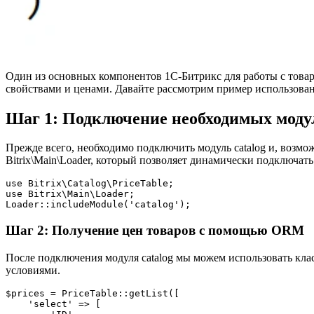
Один из основных компонентов 1С-Битрикс для работы с товарам
свойствами и ценами. Давайте рассмотрим пример использован
Шаг 1: Подключение необходимых моду
Прежде всего, необходимо подключить модуль catalog и, возмож
Bitrix\Main\Loader, который позволяет динамически подключать
use Bitrix\Catalog\PriceTable;

use Bitrix\Main\Loader;

Loader::includeModule('catalog');
Шаг 2: Получение цен товаров с помощью ORM
После подключения модуля catalog мы можем использовать кла
условиями.
$prices = PriceTable::getList([

    'select' => [
