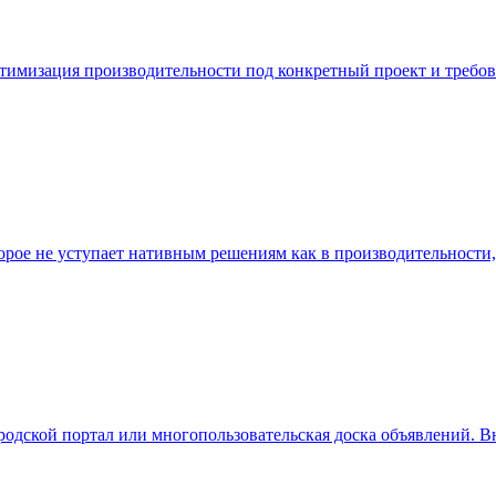
 оптимизация производительности под конкретный проект и требо
рое не уступает нативным решениям как в производительности, 
дской портал или многопользовательская доска объявлений. В