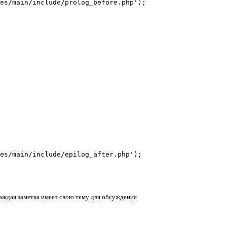
es/main/include/prolog_before.php');

es/main/include/epilog_after.php');
аждая заметка имеет свою тему для обсуждения