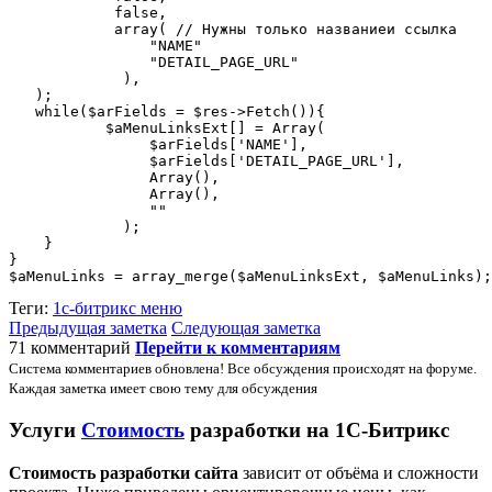
            false, 

            array( // Нужны только названиеи ссылка

                "NAME"

                "DETAIL_PAGE_URL"

             ),

   );

   while($arFields = $res->Fetch()){

           $aMenuLinksExt[] = Array(

                $arFields['NAME'],

                $arFields['DETAIL_PAGE_URL'],

                Array(),

                Array(),

                ""

             );

    }

}

Теги:
1с-битрикс
меню
Предыдущая заметка
Следующая заметка
71 комментарий
Перейти к комментариям
Система комментариев обновлена! Все обсуждения происходят на форуме.
Каждая заметка имеет свою тему для обсуждения
Услуги
Стоимость
разработки на 1С-Битрикс
Стоимость разработки сайта
зависит от объёма и сложности