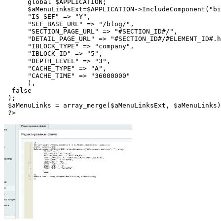
      global $APPLICATION; 

      $aMenuLinksExt=$APPLICATION->IncludeComponent("bi
      "IS_SEF" => "Y", 

      "SEF_BASE_URL" => "/blog/", 

      "SECTION_PAGE_URL" => "#SECTION_ID#/", 

      "DETAIL_PAGE_URL" => "#SECTION_ID#/#ELEMENT_ID#.h
      "IBLOCK_TYPE" => "company", 

      "IBLOCK_ID" => "5", 

      "DEPTH_LEVEL" => "3", 

      "CACHE_TYPE" => "A", 

      "CACHE_TIME" => "36000000" 

      ), 

  false 

 ); 

 $aMenuLinks = array_merge($aMenuLinksExt, $aMenuLinks)
 ?> 