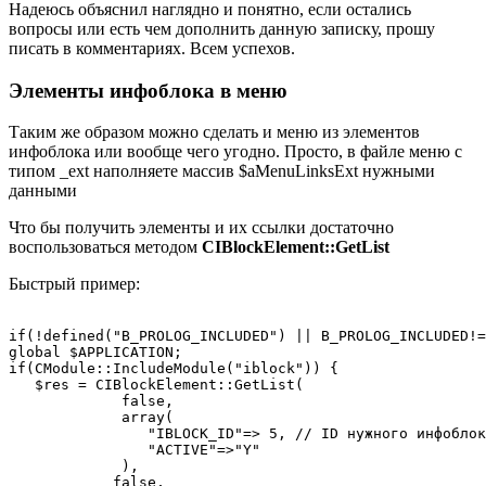
Надеюсь объяснил наглядно и понятно, если остались
вопросы или есть чем дополнить данную записку, прошу
писать в комментариях. Всем успехов.
Элементы инфоблока в меню
Таким же образом можно сделать и меню из элементов
инфоблока или вообще чего угодно. Просто, в файле меню с
типом _ext наполняете массив $aMenuLinksExt нужными
данными
Что бы получить элементы и их ссылки достаточно
воспользоваться методом
CIBlockElement::GetList
Быстрый пример:
if(!defined("B_PROLOG_INCLUDED") || B_PROLOG_INCLUDED!=
global $APPLICATION;

if(CModule::IncludeModule("iblock")) {

   $res = CIBlockElement::GetList(

             false, 

             array(

                "IBLOCK_ID"=> 5, // ID нужного инфоблок
                "ACTIVE"=>"Y"

             ),

            false,
