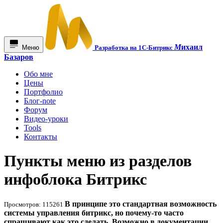
М
ихаил
Меню
Разработка на 1С-Битрикс
Базаров
Обо мне
Цены
Портфолио
Блог-note
Форум
Видео-уроки
Tools
Контакты
Пункты меню из разделов
инфоблока Битрикс
В принципе это стандартная возможность
Просмотров: 115261
системы управления битрикс, но почему-то часто
спрашивают как это сделать. Возможно в документации