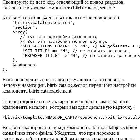
Скопируйте из него код, отвечающий за вывод разделов
каталога, с вызовом компонента bitrix:catalog.section:
$intSectionID = $APPLICATION->IncludeComponent(

    "bitrix:catalog.section",

    "section",

    array(

       // тут все настройки компонента

       // Вот эти настройки меняем вручную

       "ADD_SECTIONS_CHAIN" => "N", // не добавлять в ц
        "SET_TITLE" => 'N', // не ставить заголовок

        "BROWSER_TITLE" => 'N', // не ставить заголовок
    ),

    $component

);
Если не изменить настройки отвечающие за заголовок и
цепочку навигации, bitrix:catalog.section перешибет настройки
компонента bitrix:catalog.element.
Теперь откройте на редактирование шаблон комплексного
компонента каталога, который выводит детальную карточку:
/bitrix/templates/ШАБЛОН_САЙТА/components/bitrix/catalo
Вставьте скопированный код компонента bitrix:catalog.section в
самый низ этого файла. Убедитесь, что при переходе в
карточку любого товара в ней выводятся товары из каталога.