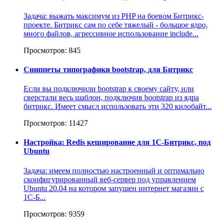
Задача: выжать максимум из PHP на боевом Битрикс-
проекте. Битрикс сам по себе тяжелый - большое ядро,
много файлов, агрессивное использование include...
Просмотров: 845
Сниппеты типографики bootstrap, для Битрикс
Если вы подключили bootstrap к своему сайту, или
сверстали весь шаблон, подключив bootstrap из ядра
битрикс. Имеет смысл использовать эти 320 килобайт...
Просмотров: 11427
Настройка: Redis кеширование для 1С-Битрикс, под
Ubuntu
Задача: имеем полностью настроенный и оптимально
сконфигурированный веб-сервер под управлением
Ubuntu 20.04 на котором запущен интернет магазин c
1С-Б...
Просмотров: 9359