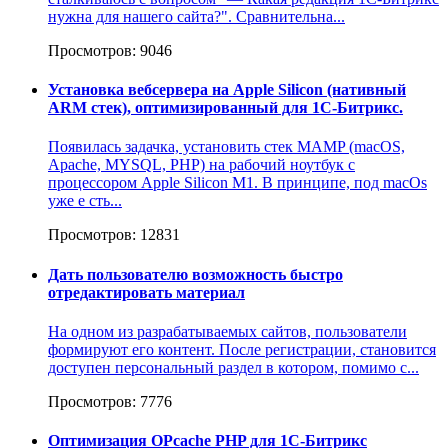
нужна для нашего сайта?". Сравнительна...
Просмотров: 9046
Установка вебсервера на Apple Silicon (нативный
ARM стек), оптимизированный для 1С-Битрикс.
Появилась задачка, установить стек MAMP (macOS,
Apache, MYSQL, PHP) на рабочий ноутбук с
процессором Apple Silicon M1. В принципе, под macOs
уже е сть...
Просмотров: 12831
Дать пользователю возможность быстро
отредактировать материал
На одном из разрабатываемых сайтов, пользователи
формируют его контент. После регистрации, становится
доступен персональный раздел в котором, помимо с...
Просмотров: 7776
Оптимизация OPcache PHP для 1С-Битрикс