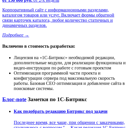
от 150 000 руб.
от 2-х недель
Корпоративный сайт с информационными разделами,
каталогом товаров или услуг. Включает формы обратной
связи карточек каталога, любое количество статичных и
динамичных разделов.
Подробнее
→
Включено в стоимость разработки:
Лицензия на
1С-Битрикс
необходимой редакции,
дополнительные модули, для реализации функционала и
видео-инструкции по работе с готовым проектом
Оптимизация программной части проекта и
конфигурации сервера под максимальную скорость
работы. Базовая СЕО оптимизация и добавление сайта в
поисковые системы.
Блог-note
Заметки по 1С-Битрикс
Как подобрать редакцию Битрикс под задачи
Последнее время, все чаще, при общении с заказчиками,
сталкиваюсь с вопросом "— Какая редакция 1С-Битрикс