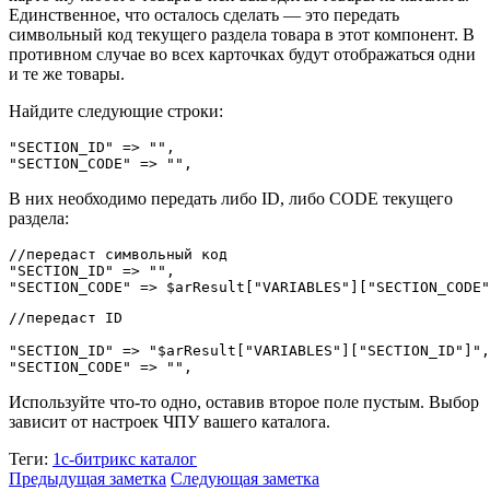
Единственное, что осталось сделать — это передать
символьный код текущего раздела товара в этот компонент. В
противном случае во всех карточках будут отображаться одни
и те же товары.
Найдите следующие строки:
"SECTION_ID" => "",

"SECTION_CODE" => "",
В них необходимо передать либо ID, либо CODE текущего
раздела:
//передаст символьный код

"SECTION_ID" => "",

//передаст ID 
"SECTION_ID" => "$arResult["VARIABLES"]["SECTION_ID"]",

Используйте что-то одно, оставив второе поле пустым. Выбор
зависит от настроек ЧПУ вашего каталога.
Теги:
1с-битрикс
каталог
Предыдущая заметка
Следующая заметка