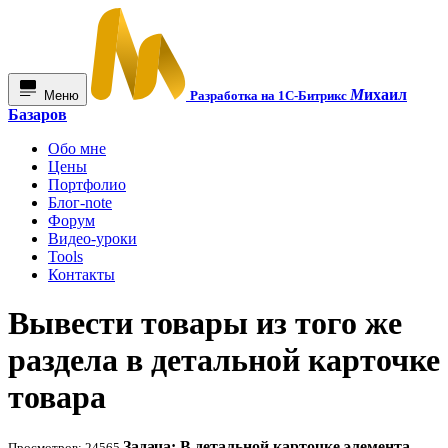
М
ихаил
Меню
Разработка на 1С-Битрикс
Базаров
Обо мне
Цены
Портфолио
Блог-note
Форум
Видео-уроки
Tools
Контакты
Вывести товары из того же
раздела в детальной карточке
товара
Задача: В детальной карточке элемента
Просмотров: 24565