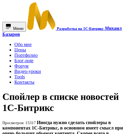
М
ихаил
Меню
Разработка на 1С-Битрикс
Базаров
Обо мне
Цены
Портфолио
Блог-note
Форум
Видео-уроки
Tools
Контакты
Спойлер в списке новостей
1С-Битрикс
Иногда нужно сделать спойлеры в
Просмотров: 15317
компонентах 1C-Битрикс, в основном имеет смысл при
очень больших обьемах контента. Скорее всего в