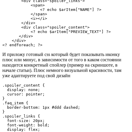
        <div class="spoiler_links">

            <span>

                <? echo $arItem["NAME"] ?>

            </span>

            <i></i>

        </div>

        <div class="spoiler_content">

            <? echo $arItem["PREVIEW_TEXT"] ?>

       </div>

    </div>

<? endforeach; ?>
И приложу готовый css который будет показывать иконку
плюс или минус, в зависимости от того в каком состоянии
находится конкретный спойлер (пример на скриншоте, в
начале статьи). Плюс немного визуальной красивости, там
уже адаптируете под свой дизайн
.spoiler_content {

  display: none;

  cursor: pointer;

}

.faq_item {

  border-bottom: 1px #ddd dashed;

}

.spoiler_links {

  font-size: 20px;

  font-weight: bold;

  display: flex;
