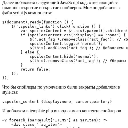
Далее добавляем следующий JavaScript код, отвечающий за
плавное открытие и скрытие спойлеров. Можно добавить в
файл script.js компонента:
$(document).ready(function () {

    $('.spoiler_links').click(function () {

        var spoilerContent = $(this).parent().children(
        if (spoilerContent.css("display") == "none") {

            $('.act_faq').removeClass('act_faq'); // Уб
            spoilerContent.toggle('normal');

            $(this).addClass('act_faq'); // Добавляем к
        } else {

            spoilerContent.hide('normal');

            $(this).removeClass('act_faq'); // Убираем 
        }

        return false;

    });

});
Что бы спойлеры по умолчанию были закрыты добавляем в
style.css:
.spoiler_content {display:none; cursor:pointer;} 
И добвляем в template.php вывод самого контента спойлеров
<? foreach ($arResult["ITEMS"] as $arItem): ?>

    <div class="faq_item">
