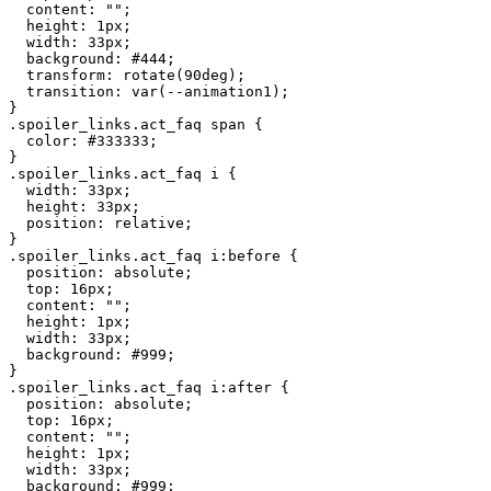
  content: "";

  height: 1px;

  width: 33px;

  background: #444;

  transform: rotate(90deg);

  transition: var(--animation1);

}

.spoiler_links.act_faq span {

  color: #333333;

}

.spoiler_links.act_faq i {

  width: 33px;

  height: 33px;

  position: relative;

}

.spoiler_links.act_faq i:before {

  position: absolute;

  top: 16px;

  content: "";

  height: 1px;

  width: 33px;

  background: #999;

}

.spoiler_links.act_faq i:after {

  position: absolute;

  top: 16px;

  content: "";

  height: 1px;

  width: 33px;

  background: #999;
