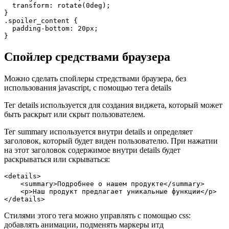
  transform: rotate(0deg);

}

.spoiler_content {

  padding-bottom: 20px;

}
Спойлер средствами браузера
Можно сделать спойлеры стредствами браузера, без
использования javascript, с помощью тега details
Тег details используется для создания виджета, который может
быть раскрыт или скрыт пользователем.
Тег summary используется внутри details и определяет
заголовок, который будет виден пользователю. При нажатии
на этот заголовок содержимое внутри details будет
раскрываться или скрываться:
<details>

    <summary>Подробнее о нашем продукте</summary>

    <p>Наш продукт предлагает уникальные функции</p>

</details>
Стилями этого тега можно управлять с помощью css:
добавлять анимации, подменять маркеры итд