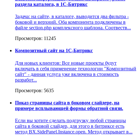
раздела каталога, в 1С-Битрикс
Задача: на сайте, в каталоге, выводится два фильтра -
боковой и верхний. Оба компонента подключены в
файле section.php комплексного шаблона. Соотвеств...
Просмотров: 11245
Композитный сайт на 1С-Битрикс
Для новых клиентов: Все новые проекты будут
включать в себя применение технологии "Композитный
сайт" - данная услуга уже включена в стоимость
разработ...
Просмотров: 5635
Показ страницы сайта в боковом слайдере, на
примере всплывающей формы обратной связи.
Если вы хотите сделать подгрузку любой страницы
сайта в боковой слайдер, для этого в битриксе есть
метод BX.SidePanel.Instance.open. Метод открывает в...