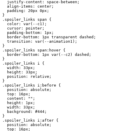
  justify-content: space-between;

  align-items: center;

  padding: 20px 0px;

}

.spoiler_links span {

  color: var(--c1);

  cursor: pointer;

  padding-bottom: 1px;

  border-bottom: 1px transparent dashed;

  transition: var(--animation1);

}

.spoiler_links span:hover {

  border-bottom: 1px var(--c2) dashed;

}

.spoiler_links i {

  width: 33px;

  height: 33px;

  position: relative;

}

.spoiler_links i:before {

  position: absolute;

  top: 16px;

  content: "";

  height: 1px;

  width: 33px;

  background: #444;

}

.spoiler_links i:after {

  position: absolute;

  top: 16px;
