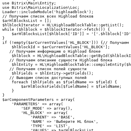
use Bitrix\Main\Entity;

use Bitrix\Main\Localization\Loc;

Loader::includeModule('highloadblock');

// Получаем список всех Highload блоков

$arHlBlocksList = [];

$hlblockIterator = HL\HighloadBlockTable::getList();

while ($hlblock = $hlblockIterator->fetch()) {

    $arHlBlocksList[$hlblock['ID']] = '['.$hlblock['ID'
}

if (!empty($arCurrentValues['HL_BLOCK'])) {// Получаем 
    $hlblockId = $arCurrentValues['HL_BLOCK'];

   // Получаем информацию о Highload блоке

    $hlblock = HL\HighloadBlockTable::getById($hlblockI
   // Получаем описание сущности Highload блока

    $hlEntity = HL\HighloadBlockTable::compileEntity($h
   // Получаем список полей сущности

    $hlFields = $hlEntity->getFields();

   // Выводим список доступных полей

    foreach ($hlFields as $fieldName => $field) {

        $arHlBlocksFields[$fieldName] = $fieldName;

    }

}

$arComponentParameters = array(

    'PARAMETERS' => array(

        'SEF_MODE' => array(),

        'HL_BLOCK' => array(

            'PARENT' => 'BASE',

            'NAME' => 'Выберите HL блок',

            'TYPE' => 'LIST',

            'VALUES' => $arHlBlocksList,
