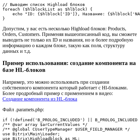
// Выводим список Highload блоков

foreach ($hlblockList as $hlblock) {

    echo "ID: {$hlblock['ID']}, Название: {$hlblock['NA
}
Допустим, у вас есть несколько Highload блоков: Products,
Orders, Customers. Применяя вышеописанный код, вы сможете
выводить не только их ID и названия, но и более подробную
информацию о каждом блоке, такую как поля, структуру
данных и т.д.
Пример использования: создание компонента на
базе HL-блоков
Например, это можно использовать при создании
собственного компонента который работает с Hl-блоками.
Более продробный пример с применением в видео:
Создание компонента из HL-блока
Файл .paramets.php:
if (!defined('B_PROLOG_INCLUDED') || B_PROLOG_INCLUDED 
/** @var array $arCurrentValues */

/** @global CUserTypeManager $USER_FIELD_MANAGER */

use Bitrix\Main\Loader;

use Bitrix\Highloadblock as HL;
