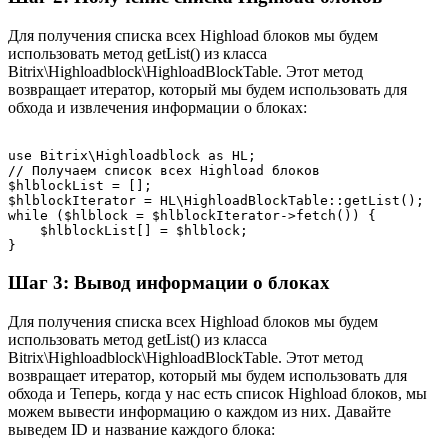
Для получения списка всех Highload блоков мы будем
использовать метод getList() из класса
Bitrix\Highloadblock\HighloadBlockTable. Этот метод
возвращает итератор, который мы будем использовать для
обхода и извлечения информации о блоках:
use Bitrix\Highloadblock as HL;

// Получаем список всех Highload блоков

$hlblockList = [];

$hlblockIterator = HL\HighloadBlockTable::getList();

while ($hlblock = $hlblockIterator->fetch()) {

    $hlblockList[] = $hlblock;

}
Шаг 3: Вывод информации о блоках
Для получения списка всех Highload блоков мы будем
использовать метод getList() из класса
Bitrix\Highloadblock\HighloadBlockTable. Этот метод
возвращает итератор, который мы будем использовать для
обхода и Теперь, когда у нас есть список Highload блоков, мы
можем вывести информацию о каждом из них. Давайте
выведем ID и название каждого блока: