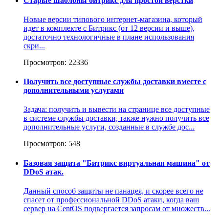
Старые шаблоны битрикс для простой верстки
Новые версии типового интернет-магазина, который
идет в комплекте с Битрикс (от 12 версии и выше),
достаточно технологичные в плане использования
скри...
Просмотров: 22336
Получить все доступные службы доставки вместе с
дополнительными услугами
Задача: получить и вывести на странице все доступные
в системе службы доставки, также нужно получить все
дополнительные услуги, созданные в службе дос...
Просмотров: 548
Базовая защита "Битрикс виртуальная машина" от
DDoS атак.
Данный способ защиты не панацея, и скорее всего не
спасет от профессиональной DDoS атаки, когда ваш
сервер на CentOS подвергается запросам от множеств...