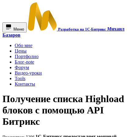
М
ихаил
Меню
Разработка на 1С-Битрикс
Базаров
Обо мне
Цены
Портфолио
Блог-note
Форум
Видео-уроки
Tools
Контакты
Получение списка Highload
блоков с помощью API
Битрикс
1С-Битрикс предоставляет мощный
Просмотров: 5296