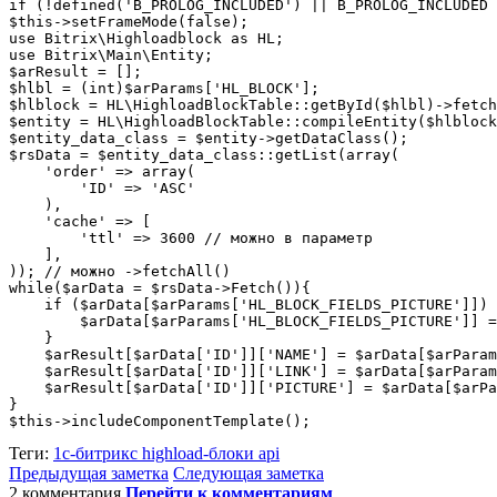
if (!defined('B_PROLOG_INCLUDED') || B_PROLOG_INCLUDED 
$this->setFrameMode(false);

use Bitrix\Highloadblock as HL;

use Bitrix\Main\Entity;

$arResult = [];

$hlbl = (int)$arParams['HL_BLOCK'];

$hlblock = HL\HighloadBlockTable::getById($hlbl)->fetch
$entity = HL\HighloadBlockTable::compileEntity($hlblock
$entity_data_class = $entity->getDataClass();

$rsData = $entity_data_class::getList(array(

    'order' => array(

        'ID' => 'ASC'

    ),

    'cache' => [

        'ttl' => 3600 // можно в параметр

    ],

)); // можно ->fetchAll()

while($arData = $rsData->Fetch()){

    if ($arData[$arParams['HL_BLOCK_FIELDS_PICTURE']]) 
        $arData[$arParams['HL_BLOCK_FIELDS_PICTURE']] =
    }

    $arResult[$arData['ID']]['NAME'] = $arData[$arParam
    $arResult[$arData['ID']]['LINK'] = $arData[$arParam
    $arResult[$arData['ID']]['PICTURE'] = $arData[$arPa
}

$this->includeComponentTemplate();
Теги:
1с-битрикс
highload-блоки
api
Предыдущая заметка
Следующая заметка
2 комментария
Перейти к комментариям