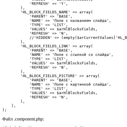
            'REFRESH' => 'Y',

        ),

        'HL_BLOCK_FIELDS_NAME' => array(

            'PARENT' => 'BASE',

            'NAME' => 'Поле с названием слайда',

            'TYPE' => 'LIST',

            'VALUES' => $arHlBlocksFields,

            'REFRESH' => 'N',

            //'HIDDEN' => (empty($arCurrentValues['HL_B
        ),

        'HL_BLOCK_FIELDS_LINK' => array(

            'PARENT' => 'BASE',

            'NAME' => 'Поле с ссылкой со слайда',

            'TYPE' => 'LIST',

            'VALUES' => $arHlBlocksFields,

            'REFRESH' => 'N',

        ),

        'HL_BLOCK_FIELDS_PICTURE' => array(

            'PARENT' => 'BASE',

            'NAME' => 'Поле с картинкой слайда',

            'TYPE' => 'LIST',

            'VALUES' => $arHlBlocksFields,

            'REFRESH' => 'N',

        ),

    ),

);
Файл .component.php: