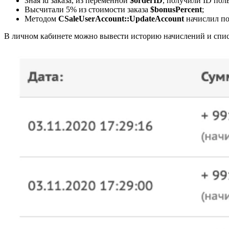
Зная id заказа, из переменной
$orderID
, получили ID пол
Высчитали 5% из стоимости заказа
$bonusPercent
;
Методом
CSaleUserAccount::UpdateAccount
начислил по
В личном кабинете можно вывести историю начислений и спис