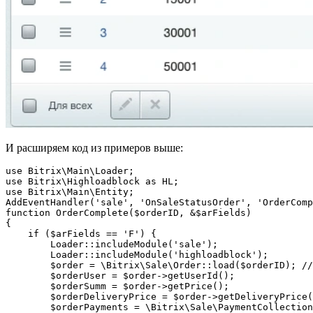
И расширяем код из примеров выше:
use Bitrix\Main\Loader;

use Bitrix\Highloadblock as HL;

use Bitrix\Main\Entity;

AddEventHandler('sale', 'OnSaleStatusOrder', 'OrderComp
function OrderComplete($orderID, &$arFields)

{

    if ($arFields == 'F') {

        Loader::includeModule('sale');

        Loader::includeModule('highloadblock');

        $order = \Bitrix\Sale\Order::load($orderID); //
        $orderUser = $order->getUserId();

        $orderSumm = $order->getPrice();

        $orderDeliveryPrice = $order->getDeliveryPrice(
        $orderPayments = \Bitrix\Sale\PaymentCollection