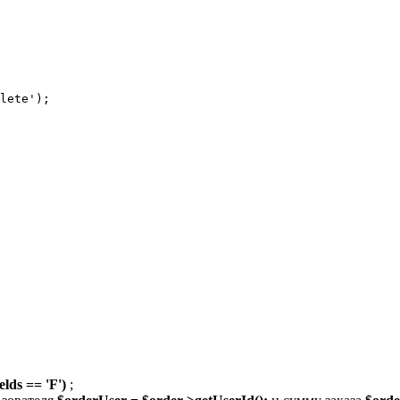
lete');

ields == 'F')
;