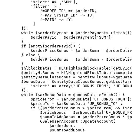
            'select' => ['SUM'],

            'filter' => [

                '=ORDER_ID' => $orderID,

                '=PAY_SYSTEM_ID' => 13,

                '=PAID' => 'Y'

             ]

        ]);

        while ($orderPayment = $orderPayments->fetch())
            $orderPayid = $orderPayment['SUM'];

        }

        if (empty($orderPayid)) {

            $orderPriceBonus = $orderSumm - $orderDeliv
        } else {

            $orderPriceBonus = $orderSumm - $orderDeliv
        }

        $hlblockDatas = HL\HighloadBlockTable::getById(
        $entityHlBonus = HL\HighloadBlockTable::compile
        $entityDataClassBonus = $entityHlBonus->getData
        $bonusData = $entityDataClassBonus::getList(arr
            'select' => array('UF_BONUS_FROM', 'UF_BONU
        ));

        while ($arBonusData = $bonusData->Fetch()) {

            $priceFrom = $arBonusData['UF_BONUS_FROM'];

            $priceTo = $arBonusData['UF_BONUS_TO'];

            if (($orderPriceBonus > $priceFrom) && ($or
                $priceBonus = $arBonusData['UF_BONUS_PR
                $summToAddBonus = $orderPriceBonus * $p
                CSaleUserAccount::UpdateAccount(

                    $orderUser,

                    $summToAddBonus,
