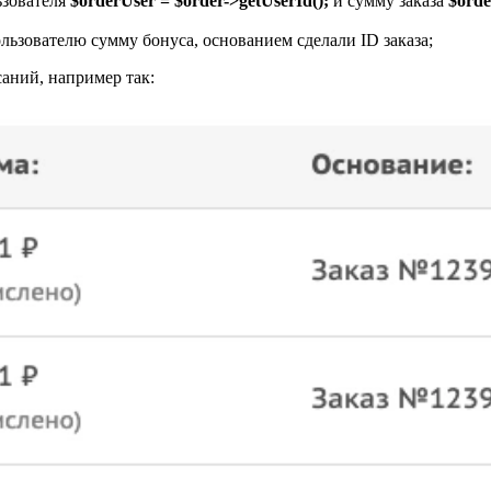
ьзователя
$orderUser = $order->getUserId();
и сумму заказа
$orde
льзователю сумму бонуса, основанием сделали ID заказа;
аний, например так: