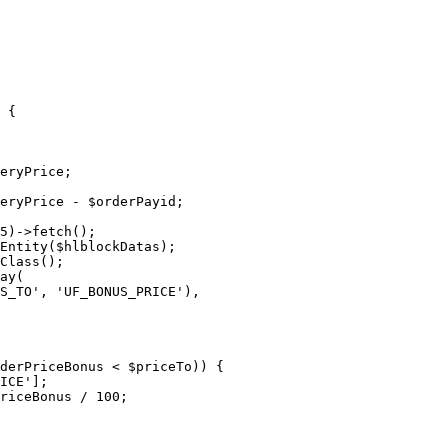
 {

eryPrice;

eryPrice - $orderPayid;

5)->fetch();

Entity($hlblockDatas);

Class();

ay(

S_TO', 'UF_BONUS_PRICE'),

derPriceBonus < $priceTo)) {

ICE'];

riceBonus / 100;
