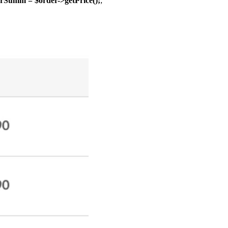
rSumm = $order->getPrice();
;