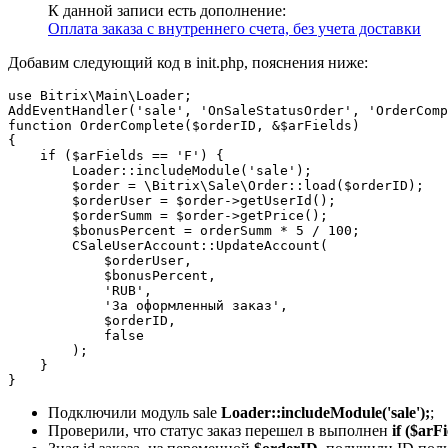
К данной записи есть дополнение:
Оплата заказа с внутреннего счета, без учета доставки
Добавим следующий код в init.php, пояснения ниже:
use Bitrix\Main\Loader;

AddEventHandler('sale', 'OnSaleStatusOrder', 'OrderComp
function OrderComplete($orderID, &$arFields)

{

    if ($arFields == 'F') {

        Loader::includeModule('sale');

        $order = \Bitrix\Sale\Order::load($orderID);

        $orderUser = $order->getUserId();

        $orderSumm = $order->getPrice();

        $bonusPercent = orderSumm * 5 / 100;

        CSaleUserAccount::UpdateAccount(

            $orderUser,

            $bonusPercent,

            'RUB',

            'За оформленный заказ',

            $orderID,

            false

        );

    }

Подключили модуль sale
Loader::includeModule('sale');
;
Проверили, что статус заказ перешел в выполнен
if ($arF