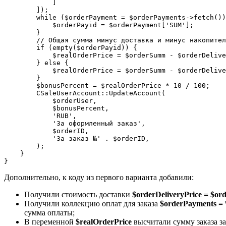
            ]

        ]);

        while ($orderPayment = $orderPayments->fetch())
            $orderPayid = $orderPayment['SUM'];

        }

        // Общая сумма минус доставка и минус накопител
        if (empty($orderPayid)) {

            $realOrderPrice = $orderSumm - $orderDelive
        } else {

            $realOrderPrice = $orderSumm - $orderDelive
        }

        $bonusPercent = $realOrderPrice * 10 / 100;

        CSaleUserAccount::UpdateAccount(

            $orderUser,

            $bonusPercent,

            'RUB',

            'За оформленный заказ',

            $orderID,

            'За заказ №' . $orderID,

        );

    }

Дополнительно, к коду из первого варианта добавили:
Получили стоимость доставки
$orderDeliveryPrice = $ord
Получили коллекцию оплат для заказа
$orderPayments = \
сумма оплаты;
В переменной
$realOrderPrice
высчитали сумму заказа за