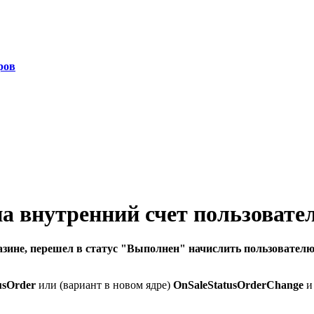
ров
а внутренний счет пользовате
агазине, перешел в статус "Выполнен" начислить пользователю
usOrder
или (вариант в новом ядре)
OnSaleStatusOrderChange
и