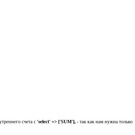
нутреннего счета с
'select' => ['SUM'],
- так как нам нужна только