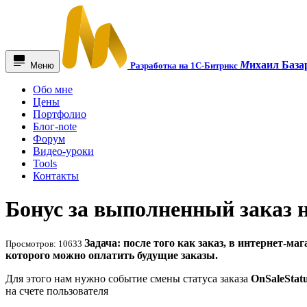
М
ихаил База
Меню
Разработка на 1С-Битрикс
Обо мне
Цены
Портфолио
Блог-note
Форум
Видео-уроки
Tools
Контакты
Бонус за выполненный заказ н
Задача: после того как заказ, в интернет-м
Просмотров: 10633
которого можно оплатить будущие заказы.
Для этого нам нужно событие смены статуса заказа
OnSaleStat
на счете пользователя