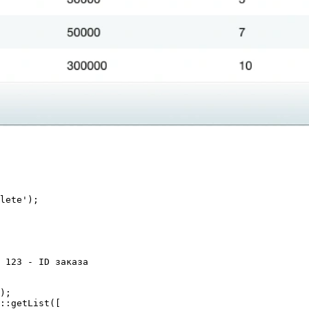
lete');

 123 - ID заказа

);

::getList([
