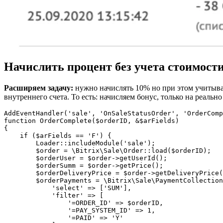
Начислить процент без учета стоимости
Расширяем задачу:
нужно начислять 10% но при этом учитыват
внутреннего счета. То есть: начисляем бонус, только на реальн
AddEventHandler('sale', 'OnSaleStatusOrder', 'OrderComp
function OrderComplete($orderID, &$arFields)

{

    if ($arFields == 'F') {

        Loader::includeModule('sale');

        $order = \Bitrix\Sale\Order::load($orderID);

        $orderUser = $order->getUserId();

        $orderSumm = $order->getPrice();

        $orderDeliveryPrice = $order->getDeliveryPrice(
        $orderPayments = \Bitrix\Sale\PaymentCollection
            'select' => ['SUM'],

            'filter' => [

                '=ORDER_ID' => $orderID,

                '=PAY_SYSTEM_ID' => 1,

                '=PAID' => 'Y'
