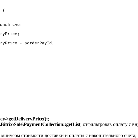
 {

ьный счет

ryPrice;

ryPrice - $orderPayId;

er->getDeliveryPrice();
;
Bitrix\Sale\PaymentCollection::getList
, отфильтровав оплату с в
 минусом стоимости доставки и оплаты с накопительного счета;