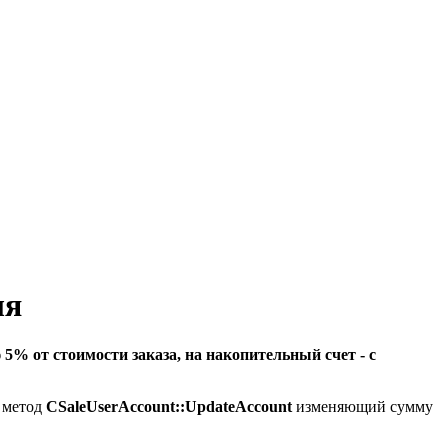
ля
 5% от стоимости заказа, на накопительный счет - с
 метод
CSaleUserAccount::UpdateAccount
изменяющий сумму