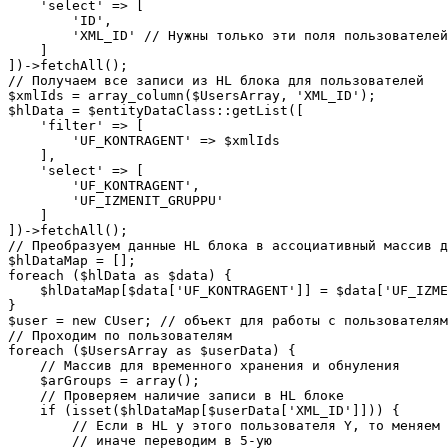
    'select' => [

        'ID',

        'XML_ID' // Нужны только эти поля пользователей

    ]

])->fetchAll();

// Получаем все записи из HL блока для пользователей

$xmlIds = array_column($UsersArray, 'XML_ID');

$hlData = $entityDataClass::getList([

    'filter' => [

        'UF_KONTRAGENT' => $xmlIds

    ],

    'select' => [

        'UF_KONTRAGENT',

        'UF_IZMENIT_GRUPPU'

    ]

])->fetchAll();

// Преобразуем данные HL блока в ассоциативный массив д
$hlDataMap = [];

foreach ($hlData as $data) {

    $hlDataMap[$data['UF_KONTRAGENT']] = $data['UF_IZME
}

$user = new CUser; // объект для работы с пользователям
// Проходим по пользователям

foreach ($UsersArray as $userData) {

    // Массив для временного хранения и обнуления

    $arGroups = array();

    // Проверяем наличие записи в HL блоке

    if (isset($hlDataMap[$userData['XML_ID']])) {

        // Если в HL у этого пользователя Y, то меняем 
        // иначе переводим в 5-ую
