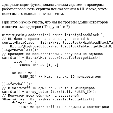
Для реализации функционала сначала сделаем и проверим
работоспособность скрипта поиска записи в HL блоке, затем
повесим его выполнение на агента.
При этом нужно учесть, что мы не трогаем администраторов
и контент-менеджеров (ID групп 1 и 7).
Bitrix\Main\Loader::includeModule('highloadblock');

// HL блок с правом на спец цену - его id 8

$entityDataClass = Bitrix\Highloadblock\HighloadBlockTa
    Bitrix\Highloadblock\HighloadBlockTable::getById(8)
)->getDataClass();

// Проходим по пользователям и получаем не админов

$arrStaff = Bitrix\Main\UserGroupTable::getList([

    'filter' => [

        'GROUP_ID' => [1, 7]

    ],

    'select' => [

        'USER_ID' // Нужен только ID пользователя

    ],

])->fetchAll();

// В $arrStaff ID админов и контент-менеджеров

$arrStaff = array_column($arrStaff, 'USER_ID');

// Получаем всех обычных пользователей

$UsersArray = Bitrix\Main\UserTable::getList([

    'filter' => [

        '!ID' => $arrStaff // Не админы и контентщики

    ],
