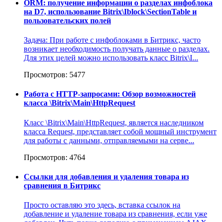
ORM: получение информации о разделах инфоблока
на D7, использование Bitrix\Iblock\SectionTable и
пользовательских полей
Задача: При работе с инфоблоками в Битрикс, часто
возникает необходимость получать данные о разделах.
Для этих целей можно использовать класс Bitrix\I...
Просмотров: 5477
Работа с HTTP-запросами: Обзор возможностей
класса \Bitrix\Main\HttpRequest
Класс \Bitrix\Main\HttpRequest, является наследником
класса Request, представляет собой мощный инструмент
для работы с данными, отправляемыми на серве...
Просмотров: 4764
Ссылки для добавления и удаления товара из
сравнения в Битрикс
Просто оставляю это здесь, вставка ссылок на
добавление и удаление товара из сравнения, если уже