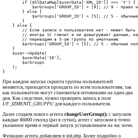
        if ($hlDataMap[$userData['XML_ID']] === 'Y') {

            $arGroups['GROUP_ID'] = [9]; // 9 - право н
        } else {

            $arGroups['GROUP_ID'] = [5]; // 5 - обычные
        }

    } else {

        // Если записи о пользователе нет - может быть 
        // иногда 1С глючит и не довыгружает данные, на
        // переводим в 5-ую группу по умолчанию

        $arGroups['GROUP_ID'] = [5]; // 5 - обычные пол
    }

    $user->Update(

        $userData['ID'],

        $arGroups

    );

При каждом запуске скрипта группы пользователей
меняются, приходится проходить по всем пользователям, так
как пользователи могут становиться оптовиками на один-два
дня. Как следствие, нужно проверять запись в поле
UF_IZMENIT_GRUPPU
для каждого пользователя.
Далее создаем нового агента
changeUserGroup();
с запуском
каждые 86000 секунд (раз в сутки), агент с запуском в точно
указанное время и первый запуск устанавливаем на час ночи.
Функцию агента добавляем в init.php. Более подробно о