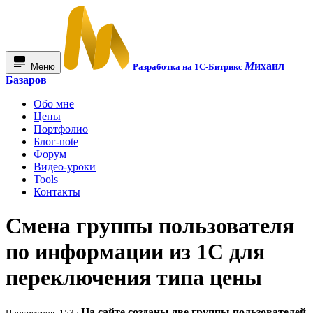
М
ихаил
Меню
Разработка на 1С-Битрикс
Базаров
Обо мне
Цены
Портфолио
Блог-note
Форум
Видео-уроки
Tools
Контакты
Смена группы пользователя
по информации из 1С для
переключения типа цены
На сайте созданы две группы пользователей
Просмотров: 1535