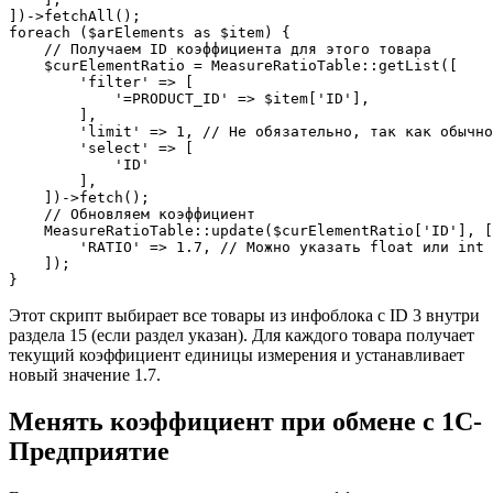
])->fetchAll();

foreach ($arElements as $item) {

    // Получаем ID коэффициента для этого товара

    $curElementRatio = MeasureRatioTable::getList([

        'filter' => [

            '=PRODUCT_ID' => $item['ID'],

        ],

        'limit' => 1, // Не обязательно, так как обычно
        'select' => [

            'ID'

        ],

    ])->fetch();

    // Обновляем коэффициент

    MeasureRatioTable::update($curElementRatio['ID'], [

        'RATIO' => 1.7, // Можно указать float или int

    ]);

}
Этот скрипт выбирает все товары из инфоблока с ID 3 внутри
раздела 15 (если раздел указан). Для каждого товара получает
текущий коэффициент единицы измерения и устанавливает
новый значение 1.7.
Менять коэффициент при обмене с 1С-
Предприятие