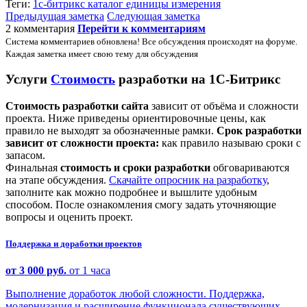
Теги:
1с-битрикс
каталог
единицы измерения
Предыдущая заметка
Следующая заметка
2 комментария
Перейти к комментариям
Система комментариев обновлена! Все обсуждения происходят на форуме.
Каждая заметка имеет свою тему для обсуждения
Услуги
Стоимость
разработки на 1С-Битрикс
Стоимость разработки сайта
зависит от объёма и сложности
проекта. Ниже приведены ориентировочные цены, как
правило не выходят за обозначенные рамки.
Срок разработки
зависит от сложности проекта:
как правило называю сроки с
запасом.
Финальная
стоимость и сроки разработки
обговариваются
на этапе обсуждения.
Скачайте опросник на разработку
,
заполните как можно подробнее и вышлите удобным
способом. После ознакомления смогу задать уточняющие
вопросы и оценить проект.
Поддержка и доработки проектов
от 3 000 руб.
от 1 часа
Выполнение доработок любой сложности. Поддержка,
модернизация и расширение функционала существующих