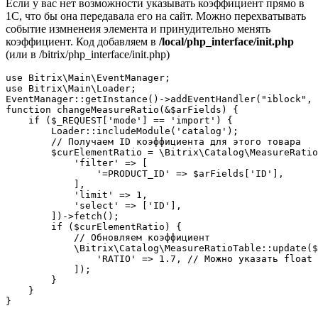
Если у вас нет возможности указывать коэффициент прямо в
1С, что бы она передавала его на сайт. Можно перехватывать
событие измненеия элемента и принудительно менять
коэффициент. Код добавляем в
/local/php_interface/init.php
(или в /bitrix/php_interface/init.php)
use Bitrix\Main\EventManager;

use Bitrix\Main\Loader;

EventManager::getInstance()->addEventHandler("iblock", 
function changeMeasureRatio(&$arFields) {

    if ($_REQUEST['mode'] == 'import') {

        Loader::includeModule('catalog');

        // Получаем ID коэффициента для этого товара

        $curElementRatio = \Bitrix\Catalog\MeasureRatio
            'filter' => [

                '=PRODUCT_ID' => $arFields['ID'],

            ],

            'limit' => 1,

            'select' => ['ID'],

        ])->fetch();

        if ($curElementRatio) {

            // Обновляем коэффициент

            \Bitrix\Catalog\MeasureRatioTable::update($
                'RATIO' => 1.7, // Можно указать float 
            ]);

        }

    }

}