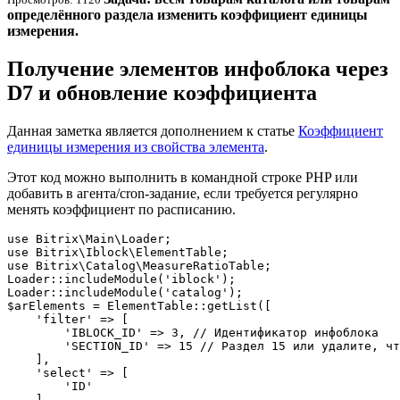
определённого раздела изменить коэффициент единицы
измерения.
Получение элементов инфоблока через
D7 и обновление коэффициента
Данная заметка является дополнением к статье
Коэффициент
единицы измерения из свойства элемента
.
Этот код можно выполнить в командной строке PHP или
добавить в агента/cron-задание, если требуется регулярно
менять коэффициент по расписанию.
use Bitrix\Main\Loader;

use Bitrix\Iblock\ElementTable;

use Bitrix\Catalog\MeasureRatioTable;

Loader::includeModule('iblock');

Loader::includeModule('catalog');

$arElements = ElementTable::getList([

    'filter' => [

        'IBLOCK_ID' => 3, // Идентификатор инфоблока

        'SECTION_ID' => 15 // Раздел 15 или удалите, чт
    ],

    'select' => [

        'ID'

    ],
