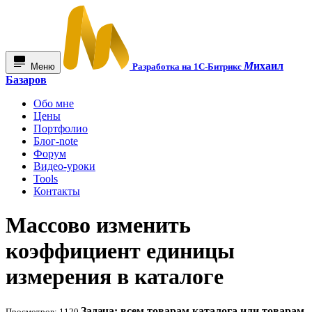
М
ихаил
Меню
Разработка на 1С-Битрикс
Базаров
Обо мне
Цены
Портфолио
Блог-note
Форум
Видео-уроки
Tools
Контакты
Массово изменить
коэффициент единицы
измерения в каталоге
Задача: всем товарам каталога или товарам
Просмотров: 1120