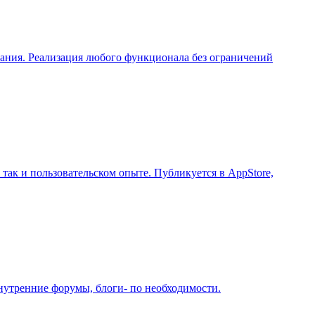
вания. Реализация любого функционала без ограничений
так и пользовательском опыте. Публикуется в AppStore,
нутренние форумы, блоги- по необходимости.