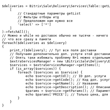
$deliveries = Bitrix\Sale\Delivery\Services\Table::getL
    [

        // Стандартные параметры getList

        // Фильтры отборы итд

        // Предположим нам нужно все

        'select' => ['*']

    ]

)->fetchAll();

// Можно и while но доставок обычно не тысячи - ничего 
// что все сразу в памяти

foreach($deliveries as $delivery)

{

    print_r($delivery); // Тут все поля доставки

    // Получаем дополнительно доп. услуги этой доставки
    // Опять таки избежать проблему N+1 можно отдельным
    $extraServicesManager = new \Bitrix\Sale\Delivery\E
    $services = $extraServicesManager->getItems();

    if (is_array($services)) {

        foreach ($services as $service) {

            echo $service->getId(); // ID доп. услуги

            echo $service->getCode(); // Код доп. услуг
            echo $service->getName(); // Название

            echo $service->getDescription(); // Описани
            $params = $service->getParams(); // Парамет
            echo $params['PRICE']; // Только цена, для 
        }

    }

}