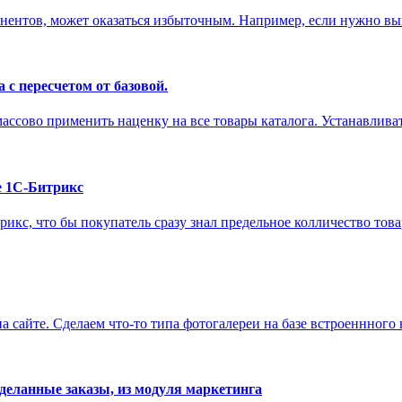
ентов, может оказаться избыточным. Например, если нужно выв
 с пересчетом от базовой.
ассово применить наценку на все товары каталога. Устанавливать
е 1С-Битрикс
трикс, что бы покупатель сразу знал предельное колличество тов
а сайте. Сделаем что-то типа фотогалереи на базе встроеннного
сделанные заказы, из модуля маркетинга