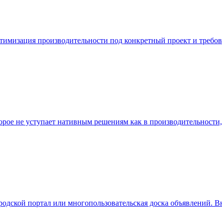
 оптимизация производительности под конкретный проект и требо
рое не уступает нативным решениям как в производительности, 
дской портал или многопользовательская доска объявлений. В