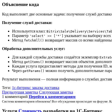
Объяснение кода
Код выполняет две основные задачи: получение служб доставки
Получение служб доставки:
Используется класс
Bitrix\Sale\Delivery\Services\Ta
Параметр
указывает на выборку всех
'select' => ['*']
Метод
возвращает массив со всеми найденн
fetchAll()
Обработка дополнительных услуг:
Для каждой службы доставки создаётся экземпляр
ExtraS
Метод
возвращает массив объектов дополнит
getItems()
Каждая услуга предоставляет методы для получения ID, к
Через
можно получить дополнительные пара
getParams()
Результат выполнения — полная информация о службах доставк
Теги:
1с-битрикс
заказы
доставка
Предыдущая заметка
Следующая заметка
1 комментарий
Перейти к комментариям
Система комментариев обновлена! Все обсуждения происходят на форуме. К
Услуги
Стоимость
разработки на 1С-Битрикс