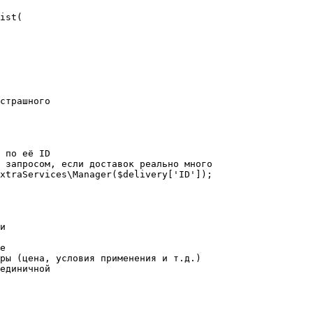
ist(

страшного

 по её ID

 запросом, если доставок реально много

xtraServices\Manager($delivery['ID']);

и

е

ры (цена, условия применения и т.д.)

единичной
