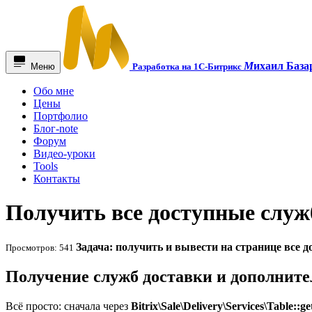
М
ихаил База
Меню
Разработка на 1С-Битрикс
Обо мне
Цены
Портфолио
Блог-note
Форум
Видео-уроки
Tools
Контакты
Получить все доступные служ
Задача: получить и вывести на странице все 
Просмотров: 541
Получение служб доставки и дополните
Всё просто: сначала через
Bitrix\Sale\Delivery\Services\Table::ge