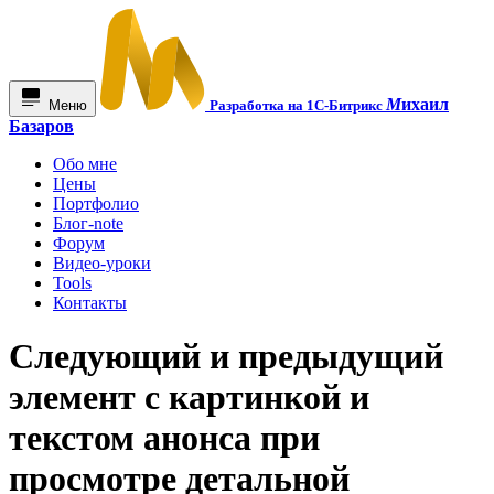
М
ихаил
Меню
Разработка на 1С-Битрикс
Базаров
Обо мне
Цены
Портфолио
Блог-note
Форум
Видео-уроки
Tools
Контакты
Следующий и предыдущий
элемент с картинкой и
текстом анонса при
просмотре детальной