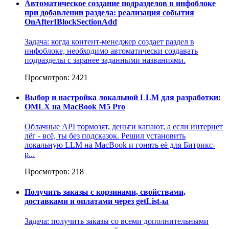
Автоматическое создание подразделов в инфоблоке
при добавлении раздела: реализация события
OnAfterIBlockSectionAdd
Задача: когда контент-менеджер создает раздел в
инфоблоке, необходимо автоматически создавать
подразделы с заранее заданными названиями.
Просмотров: 2421
Выбор и настройка локальной LLM для разработки:
OMLX на MacBook M5 Pro
Облачные API тормозят, деньги капают, а если интернет
лёг - всё, ты без подсказок. Решил установить
локальную LLM на MacBook и гонять её для Битрикс-
р...
Просмотров: 218
Получить заказы с корзинами, свойствами,
доставками и оплатами через getList-ы
Задача: получить заказы со всеми дополнительными