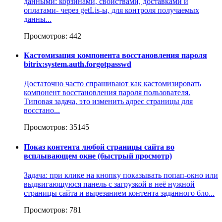
данными: корзинами, свойствами, доставками и
оплатами- через getLis-ы, для контроля получаемых
данны...
Просмотров: 442
Кастомизация компонента восстановления пароля
bitrix:system.auth.forgotpasswd
Достаточно часто спрашивают как кастомизировать
компонент восстановления пароля пользователя.
Типовая задача, это изменить адрес страницы для
восстано...
Просмотров: 35145
Показ контента любой страницы сайта во
всплывающем окне (быстрый просмотр)
Задача: при клике на кнопку показывать попап-окно или
выдвигающуюся панель с загрузкой в неё нужной
страницы сайта и вырезанием контента заданного бло...
Просмотров: 781