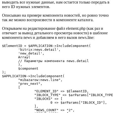
выводить все нужные данные, нам остается только передать в
него ID нужных элементов.
Описываю на примере компонента новостей, но ровно точно
так же можно воспроизвести в компоненте каталога.
Открываем на редактирование файл element.php (как раз и
отвечает за вывод детального просмотра новости) в шаблоне
компонента news и добавляем в него вызов news.line:
$ElementID = $APPLICATION->IncludeComponent(

	'bitrix:news.detail',

	'new_detail',

	Array(

        // Параметры компонента news.detail

	),

	$component

);

$APPLICATION->IncludeComponent(

	"mibazarow:news.line",

	"prev_next",

	[

		"ELEMENT_ID" => $ElementID,

		"IBLOCK_TYPE" => $arParams["IBLOCK_TYPE"],

		"IBLOCKS" => [

			0 => $arParams["IBLOCK_ID"],

		],

		"NEWS_COUNT" => "2",
