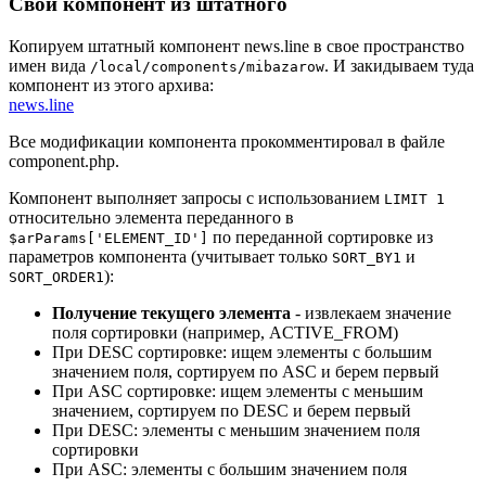
Свой компонент из штатного
Копируем штатный компонент news.line в свое пространство
имен вида
. И закидываем туда
/local/components/mibazarow
компонент из этого архива:
news.line
Все модификации компонента прокомментировал в файле
component.php.
Компонент выполняет запросы с использованием
LIMIT 1
относительно элемента переданного в
по переданной сортировке из
$arParams['ELEMENT_ID']
параметров компонента (учитывает только
и
SORT_BY1
):
SORT_ORDER1
Получение текущего элемента
- извлекаем значение
поля сортировки (например, ACTIVE_FROM)
При DESC сортировке: ищем элементы с большим
значением поля, сортируем по ASC и берем первый
При ASC сортировке: ищем элементы с меньшим
значением, сортируем по DESC и берем первый
При DESC: элементы с меньшим значением поля
сортировки
При ASC: элементы с большим значением поля