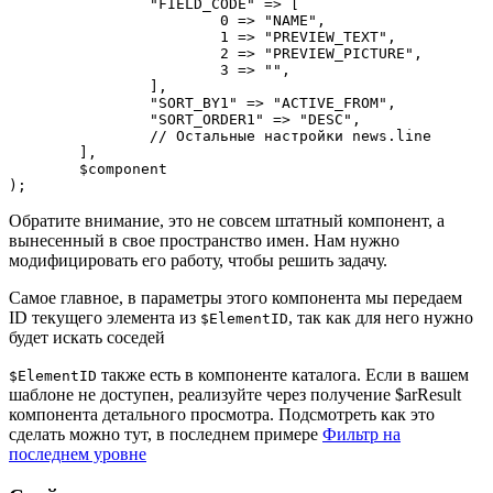
		"FIELD_CODE" => [

			0 => "NAME",

			1 => "PREVIEW_TEXT",

			2 => "PREVIEW_PICTURE",

			3 => "",

		],

		"SORT_BY1" => "ACTIVE_FROM",

		"SORT_ORDER1" => "DESC",

		// Остальные настройки news.line

	],

	$component

);
Обратите внимание, это не совсем штатный компонент, а
вынесенный в свое пространство имен. Нам нужно
модифицировать его работу, чтобы решить задачу.
Самое главное, в параметры этого компонента мы передаем
ID текущего элемента из
, так как для него нужно
$ElementID
будет искать соседей
также есть в компоненте каталога. Если в вашем
$ElementID
шаблоне не доступен, реализуйте через получение $arResult
компонента детального просмотра. Подсмотреть как это
сделать можно тут, в последнем примере
Фильтр на
последнем уровне