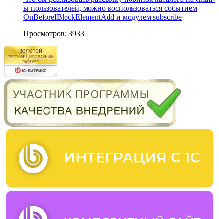
ы пользователей, можно воспользоваться событием
OnBeforeIBlockElementAdd и модулем subscribe
Просмотров: 3933