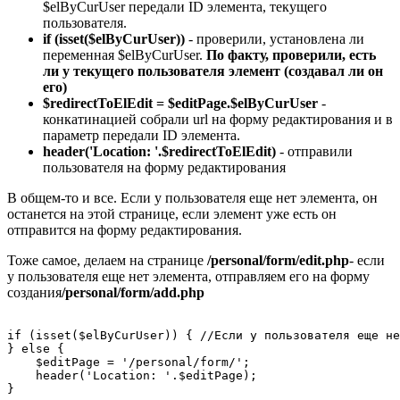
$elByCurUser передали ID элемента, текущего
пользователя.
if (isset($elByCurUser))
- проверили, установлена ли
переменная $elByCurUser.
По факту, проверили, есть
ли у текущего пользователя элемент (создавал ли он
его)
$redirectToElEdit = $editPage.$elByCurUser
-
конкатинацией собрали url на форму редактирования и в
параметр передали ID элемента.
header('Location: '.$redirectToElEdit)
- отправили
пользователя на форму редактирования
В общем-то и все. Если у пользователя еще нет элемента, он
останется на этой странице, если элемент уже есть он
отправится на форму редактирования.
Тоже самое, делаем на странице
/personal/form/edit.php
- если
у пользователя еще нет элемента, отправляем его на форму
создания
/personal/form/add.php
if (isset($elByCurUser)) { //Если у пользователя еще не
} else {

    $editPage = '/personal/form/';

    header('Location: '.$editPage);
