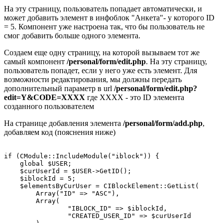
На эту страницу, пользователь попадает автоматически, и
может добавить элемент в инфоблок "Анкета"- у которого ID
= 5. Компонент уже настроена так, что бы пользователь не
смог добавить больше одного элемента.
Создаем еще одну страницу, на которой вызываем тот же
самый компонент
/personal/form/edit.php
. На эту страницу,
пользователь попадет, если у него уже есть элемент. Для
возможности редактирования, мы должны передать
дополнительный параметр в url
/personal/form/edit.php?
edit=Y&CODE=XXXX
где XXXX - это ID элемента
созданного пользователем
На странице добавления элемента
/personal/form/add.php
,
добавляем код (пояснения ниже)
if (CModule::IncludeModule("iblock")) {

    global $USER;

    $curUserId = $USER->GetID();

    $iblockId = 5;

    $elementsByCurUser = CIBlockElement::GetList(

        Array("ID" => "ASC"),

        Array(

        	"IBLOCK_ID" => $iblockId, 

        	"CREATED_USER_ID" => $curUserId
