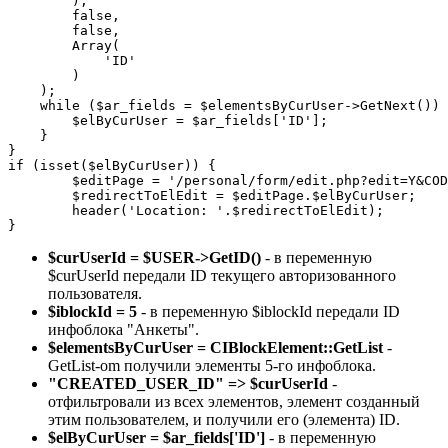
        ),

        false,

        false,

        Array(

            'ID'

        )

    );

    while ($ar_fields = $elementsByCurUser->GetNext()) 
        $elByCurUser = $ar_fields['ID'];

    }

}

if (isset($elByCurUser)) {

        $editPage = '/personal/form/edit.php?edit=Y&COD
        $redirectToElEdit = $editPage.$elByCurUser;

        header('Location: '.$redirectToElEdit);

$curUserId = $USER->GetID()
- в переменную
$curUserId передали ID текущего авторизованного
пользователя.
$iblockId = 5
- в переменную $iblockId передали ID
инфоблока "Анкеты".
$elementsByCurUser = CIBlockElement::GetList
-
GetList-om получили элементы 5-го инфоблока.
"CREATED_USER_ID" => $curUserId
-
отфильтровали из всех элементов, элемент созданный
этим пользователем, и получили его (элемента) ID.
$elByCurUser = $ar_fields['ID']
- в переменную