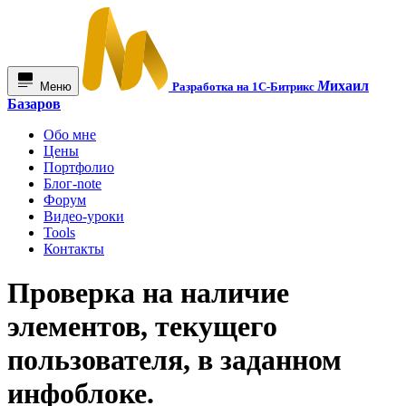
М
ихаил
Меню
Разработка на 1С-Битрикс
Базаров
Обо мне
Цены
Портфолио
Блог-note
Форум
Видео-уроки
Tools
Контакты
Проверка на наличие
элементов, текущего
пользователя, в заданном
инфоблоке.