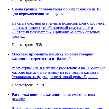
Смена группы пользователя по информации из 1С
для переключения типа цены
На сайте созданы две группы пользователей с доступом
к разным типам цен: «Розничный покупатель» и
«Оптовый покупатель». Принадлежность к оптовым
покуп...
Просмотров: 1538
Массово: применить наценку ко всем товарам
каталога с пересчетом от базовой.
Рассмотрим как, в магазине работающем на 1С-битрикс,
массово применить наценку на все товары каталога.
Устанавливать будем для не базовой цены. При ка...
Просмотров: 12178
Рассылка новинок каталога в автоматическом
режиме
Что бы реализовать рассылку новинок каталога на email-