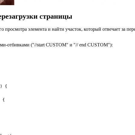
перезагрузки страницы
ного просмотра элемента и найти участок, который отвечает за 
и-отбивками ("//start CUSTOM" и "// end CUSTOM"):
) {

 {
