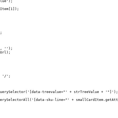
lue');

Item[1]);

;

, '');

Url);

 '/';

uerySelector('[data-treevalue="' + strTreeValue + '"]');

erySelectorAll('[data-sku-line="' + smallCardItem.getAtt