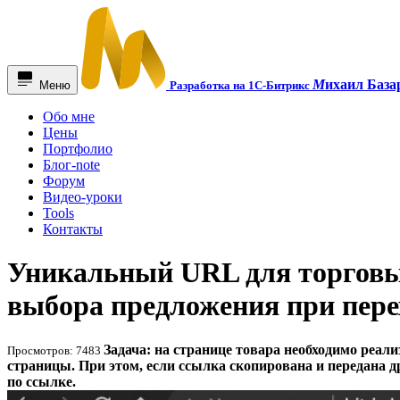
М
ихаил База
Меню
Разработка на 1С-Битрикс
Обо мне
Цены
Портфолио
Блог-note
Форум
Видео-уроки
Tools
Контакты
Уникальный URL для торговы
выбора предложения при перех
Задача: на странице товара необходимо реал
Просмотров: 7483
страницы. При этом, если ссылка скопирована и передана 
по ссылке.