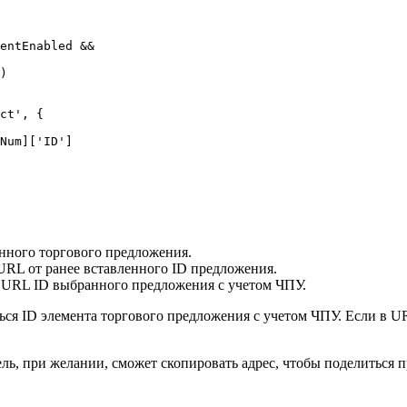
entEnabled &&

)

ct', {

Num]['ID']

анного торгового предложения.
RL от ранее вставленного ID предложения.
 URL ID выбранного предложения с учетом ЧПУ.
ся ID элемента торгового предложения с учетом ЧПУ. Если в UR
тель, при желании, сможет скопировать адрес, чтобы поделиться