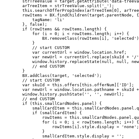
        strTreeValue = target.getAttribute('data-treeva
        arTreeItem = strTreeValue.split('_');

        this.searchOfferPropIndex(arTreeItem[0], arTree
        rowItems = BX.findChildren(target.parentNode, {

            tagName: 'li'

        }, false);

        if (rowItems && rowItems.length) {

            for (i = 0; i < rowItems.length; i++) {

                BX.removeClass(rowItems[i], 'selected')
            }

            // start CUSTOM

            var currentUrl = window.location.href;

            var newUrl = currentUrl.replace(skuId + '/'
            window.history.replaceState(null, null, new
            // end CUSTOM

        }

        BX.addClass(target, 'selected');

        // start CUSTOM

        var skuId = this.offers[this.offerNum]['ID'];

        var newUrl = window.location.pathname + skuId +
        window.history.pushState('', '', newUrl);

        // end CUSTOM

        if (this.smallCardNodes.panel) {

            smallCardItem = this.smallCardNodes.panel.q
            if (smallCardItem) {

                rowItems = this.smallCardNodes.panel.qu
                for (i = 0; i < rowItems.length; i++) {

                    rowItems[i].style.display = 'none';

                }

                smallCardItem.style.display = '';
