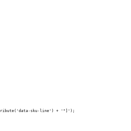
ribute('data-sku-line') + '"]');
