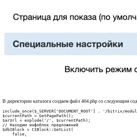
В директории каталога создаем файл 404.php со следующим с
include_once($_SERVER['DOCUMENT_ROOT'] . '/bitrix/modul
$currentPath = GetPagePath();

$arUrl = explode('/', $currentPath);

// Находим инфоблок предложений

$dbIBlock = CIBlock::GetList(

    false,
