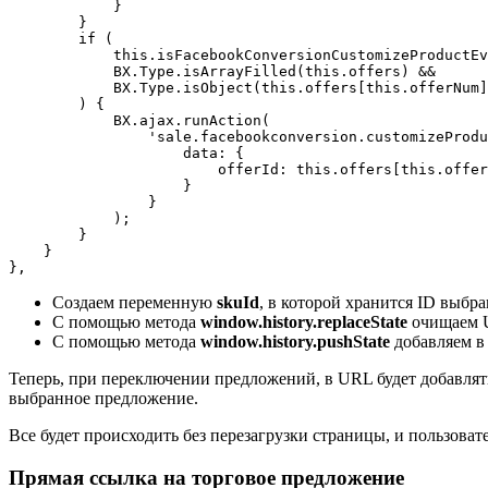
            }

        }

        if (

            this.isFacebookConversionCustomizeProductEv
            BX.Type.isArrayFilled(this.offers) &&

            BX.Type.isObject(this.offers[this.offerNum]
        ) {

            BX.ajax.runAction(

                'sale.facebookconversion.customizeProdu
                    data: {

                        offerId: this.offers[this.offer
                    }

                }

            );

        }

    }

},
Создаем переменную
skuId
, в которой хранится ID выбр
С помощью метода
window.history.replaceState
очищаем U
С помощью метода
window.history.pushState
добавляем в
Теперь, при переключении предложений, в URL будет добавлять
выбранное предложение.
Все будет происходить без перезагрузки страницы, и пользова
Прямая ссылка на торговое предложение