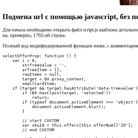
Подмена url с помощью javascript, без 
Для начала необходимо открыть файл script.js шаблона деталь
на, примерно, 1792-ой строке.
Полный код модифицированной функции ниже, с комментариям
selectOfferProp: function () {

    var i = 0,

        strTreeValue = '',

        arTreeItem = [],

        rowItems = null,

        target = BX.proxy_context,

        smallCardItem;

    if (target && target.hasAttribute('data-treevalue')
        if (BX.hasClass(target, 'selected'))

            return;

        if (typeof document.activeElement === 'object')
            document.activeElement.blur();

        }

        // start CUSTOM

        var skuId = this.offers[this.offerNum]['ID'];

        // end CUSTOM
