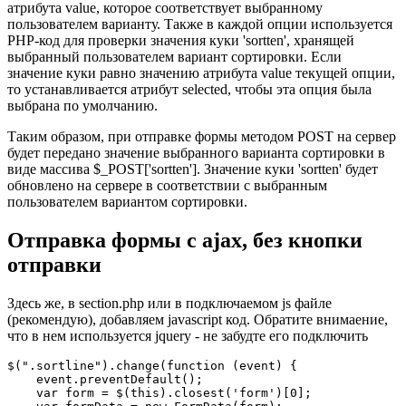
атрибута value, которое соответствует выбранному
пользователем варианту. Также в каждой опции используется
PHP-код для проверки значения куки 'sortten', хранящей
выбранный пользователем вариант сортировки. Если
значение куки равно значению атрибута value текущей опции,
то устанавливается атрибут selected, чтобы эта опция была
выбрана по умолчанию.
Таким образом, при отправке формы методом POST на сервер
будет передано значение выбранного варианта сортировки в
виде массива $_POST['sortten']. Значение куки 'sortten' будет
обновлено на сервере в соответствии с выбранным
пользователем вариантом сортировки.
Отправка формы с ajax, без кнопки
отправки
Здесь же, в section.php или в подключаемом js файле
(рекомендую), добавляем javascript код. Обратите внимаение,
что в нем используется jquery - не забудте его подключить
$(".sortline").change(function (event) {

    event.preventDefault();

    var form = $(this).closest('form')[0];
