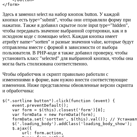
</form>
Здесь я заменил select на набор кнопок button. У каждой
кнопки есть type="submit", чтобы они отправляли форму при
нажатии. Также я добавил скрытое поле input type="hidden",
чтобы передавать значение выбранной сортировки, как и в
исходном коде с помощью select. Каждая кнопка имеет
атрибут name="sortten" и разные значения value, которые будут
отправлены вместе с формой в зависимости от выбора
пользователя. В PHP-коде я также добавил проверку, чтобы
установить класс "selected" для выбранной кнопки, чтобы она
могла быть стилизована соответственно.
Чтобы обработчик и скрипт правильно работали с
изменениями в форме, вам нужно внести соответствующие
изменения. Ниже представлены обновленные версии скрипта
и обработчика:
$(".sortline button").click(function (event) {

    event.preventDefault();

    var form = $(this).closest('form')[0];

    var formData = new FormData(form);

    formData.set('sortten', $(this).val()); // Устанавл
    $('.loading_body').addClass('loading_body_show');

    $.ajax({

        url: form.action,
