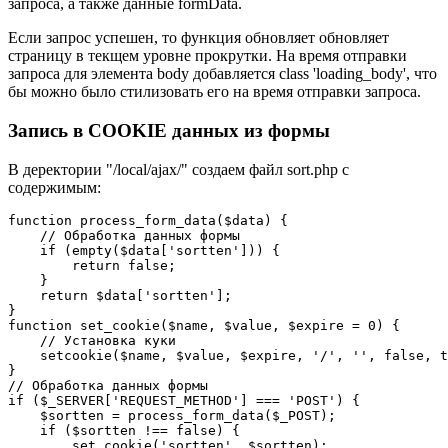
запроса, а также данные formData.
Если запрос успешен, то функция обновляет обновляет
страницу в текщем уровне прокрутки. На время отправки
запроса для элемента body добавляется class 'loading_body', что
бы можно было стилизовать его на время отправки запроса.
Запись в COOKIE данных из формы
В деректории "/local/ajax/" создаем файл sort.php c
содержимым:
function process_form_data($data) {

    // Обработка данных формы

    if (empty($data['sortten'])) {

        return false;

    }

    return $data['sortten'];

}

function set_cookie($name, $value, $expire = 0) {

    // Установка куки

    setcookie($name, $value, $expire, '/', '', false, t
}

// Обработка данных формы

if ($_SERVER['REQUEST_METHOD'] === 'POST') {

    $sortten = process_form_data($_POST);

    if ($sortten !== false) {

        set_cookie('sortten', $sortten);
