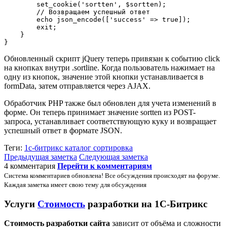
        set_cookie('sortten', $sortten);

        // Возвращаем успешный ответ

        echo json_encode(['success' => true]);

        exit;

    }

}
Обновленный скрипт jQuery теперь привязан к событию click
на кнопках внутри .sortline. Когда пользователь нажимает на
одну из кнопок, значение этой кнопки устанавливается в
formData, затем отправляется через AJAX.
Обработчик PHP также был обновлен для учета изменений в
форме. Он теперь принимает значение sortten из POST-
запроса, устанавливает соответствующую куку и возвращает
успешный ответ в формате JSON.
Теги:
1с-битрикс
каталог
сортировка
Предыдущая заметка
Следующая заметка
4 комментария
Перейти к комментариям
Система комментариев обновлена! Все обсуждения происходят на форуме.
Каждая заметка имеет свою тему для обсуждения
Услуги
Стоимость
разработки на 1С-Битрикс
Стоимость разработки сайта
зависит от объёма и сложности