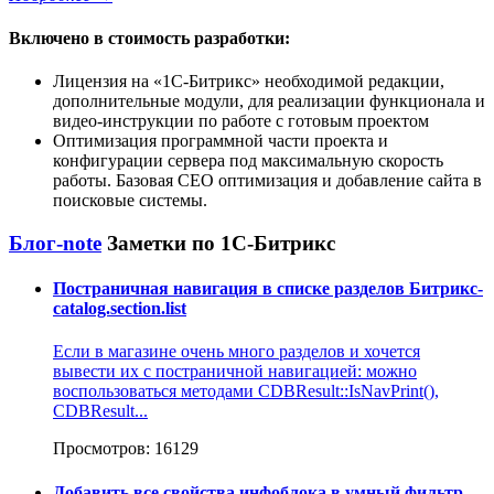
Включено в стоимость разработки:
Лицензия на
1С-Битрикс
необходимой редакции,
дополнительные модули, для реализации функционала и
видео-инструкции по работе с готовым проектом
Оптимизация программной части проекта и
конфигурации сервера под максимальную скорость
работы. Базовая СЕО оптимизация и добавление сайта в
поисковые системы.
Блог-note
Заметки по 1С-Битрикс
Постраничная навигация в списке разделов Битрикс-
catalog.section.list
Если в магазине очень много разделов и хочется
вывести их с постраничной навигацией: можно
воспользоваться методами CDBResult::IsNavPrint(),
CDBResult...
Просмотров: 16129
Добавить все свойства инфоблока в умный фильтр