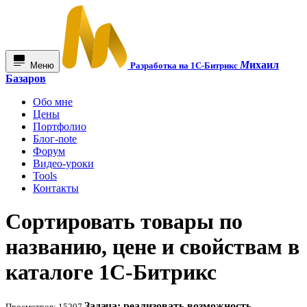
М
ихаил
Меню
Разработка на 1С-Битрикс
Базаров
Обо мне
Цены
Портфолио
Блог-note
Форум
Видео-уроки
Tools
Контакты
Сортировать товары по
названию, цене и свойствам в
каталоге 1С-Битрикс
Задача: реализовать возможность
Просмотров: 15207