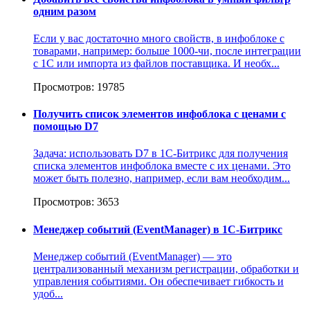
одним разом
Если у вас достаточно много свойств, в инфоблоке с
товарами, например: больше 1000-чи, после интеграции
с 1С или импорта из файлов поставщика. И необх...
Просмотров: 19785
Получить список элементов инфоблока с ценами с
помощью D7
Задача: использовать D7 в 1С-Битрикс для получения
списка элементов инфоблока вместе с их ценами. Это
может быть полезно, например, если вам необходим...
Просмотров: 3653
Менеджер событий (EventManager) в 1C-Битрикс
Менеджер событий (EventManager) — это
централизованный механизм регистрации, обработки и
управления событиями. Он обеспечивает гибкость и
удоб...