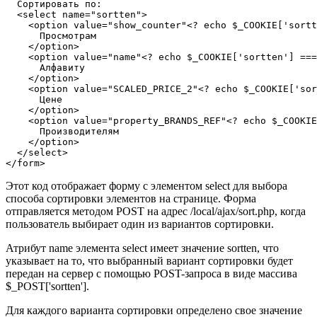
  Сортировать по:

  <select name="sortten">

    <option value="show_counter"<? echo $_COOKIE['sortt
      Просмотрам

    </option>

    <option value="name"<? echo $_COOKIE['sortten'] ===
      Алфавиту

    </option>

    <option value="SCALED_PRICE_2"<? echo $_COOKIE['sor
      Цене

    </option>

    <option value="property_BRANDS_REF"<? echo $_COOKIE
      Производителям

    </option>

  </select>

Этот код отображает форму с элементом select для выбора
способа сортировки элементов на странице. Форма
отправляется методом POST на адрес /local/ajax/sort.php, когда
пользователь выбирает один из вариантов сортировки.
Атрибут name элемента select имеет значение sortten, что
указывает на то, что выбранный вариант сортировки будет
передан на сервер с помощью POST-запроса в виде массива
$_POST['sortten'].
Для каждого варианта сортировки определено свое значение