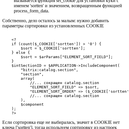
вызывается функция set_cookie для установки куки с
именем 'sortten' и значением, возвращенным функцией
process_form_data.
Собственно, дело осталось за малым: нужно добавить
параметры сортировки из установленных COOKIE
    <?

    if (count($_COOKIE['sortten']) > '0') {

        $sort = $_COOKIE['sortten'];

    } else {

        $sort = $arParams["ELEMENT_SORT_FIELD"];

    }

    $intSectionID = $APPLICATION->IncludeComponent(

        "bitrix:catalog.section",

        "section",

        array(

            //... сокращен catalog.section

            "ELEMENT_SORT_FIELD" => $sort,

            "ELEMENT_SORT_ORDER" => ($_COOKIE['sortten'
            //... сокращен catalog.section

        ),

        $component

    );

Если сортировка еще не выбиралась, значит в COOKIE нет
ключа ['sortten'], тогда используем сортировку из настроек