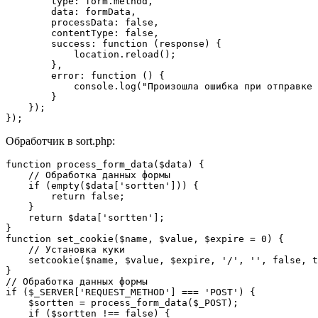
        type: form.method,

        data: formData,

        processData: false,

        contentType: false,

        success: function (response) {

            location.reload();

        },

        error: function () {

            console.log("Произошла ошибка при отправке 
        }

    });

Обработчик в sort.php:
function process_form_data($data) {

    // Обработка данных формы

    if (empty($data['sortten'])) {

        return false;

    }

    return $data['sortten'];

}

function set_cookie($name, $value, $expire = 0) {

    // Установка куки

    setcookie($name, $value, $expire, '/', '', false, t
}

// Обработка данных формы

if ($_SERVER['REQUEST_METHOD'] === 'POST') {

    $sortten = process_form_data($_POST);

    if ($sortten !== false) {
