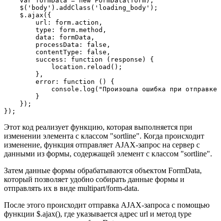
    var formData = new FormData(form);

    $('body').addClass('loading_body');

    $.ajax({

        url: form.action,

        type: form.method,

        data: formData,

        processData: false,

        contentType: false,

        success: function (response) {

            location.reload();

        },

        error: function () {

            console.log("Произошла ошибка при отправке 
        }

    });

});
Этот код реализует функцию, которая выполняется при
изменении элемента с классом "sortline". Когда происходит
изменение, функция отправляет AJAX-запрос на сервер с
данными из формы, содержащей элемент с классом "sortline".
Затем данные формы обрабатываются объектом FormData,
который позволяет удобно собирать данные формы и
отправлять их в виде multipart/form-data.
После этого происходит отправка AJAX-запроса с помощью
функции $.ajax(), где указывается адрес url и метод type