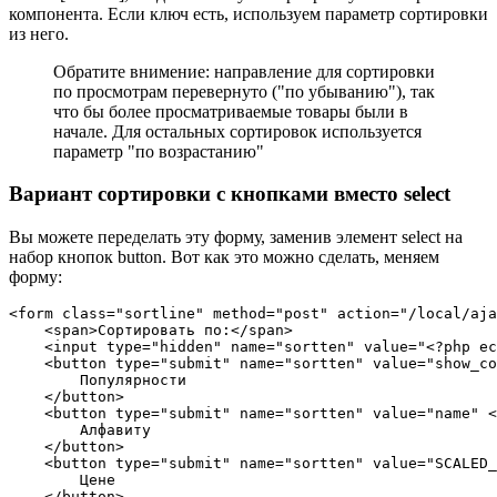
компонента. Если ключ есть, используем параметр сортировки
из него.
Обратите внимение: направление для сортировки
по просмотрам перевернуто ("по убыванию"), так
что бы более просматриваемые товары были в
начале. Для остальных сортировок используется
параметр "по возрастанию"
Вариант сортировки с кнопками вместо select
Вы можете переделать эту форму, заменив элемент select на
набор кнопок button. Вот как это можно сделать, меняем
форму:
<form class="sortline" method="post" action="/local/aja
    <span>Сортировать по:</span>

    <input type="hidden" name="sortten" value="<?php ec
    <button type="submit" name="sortten" value="show_co
        Популярности

    </button>

    <button type="submit" name="sortten" value="name" <
        Алфавиту

    </button>

    <button type="submit" name="sortten" value="SCALED_
        Цене

    </button>
