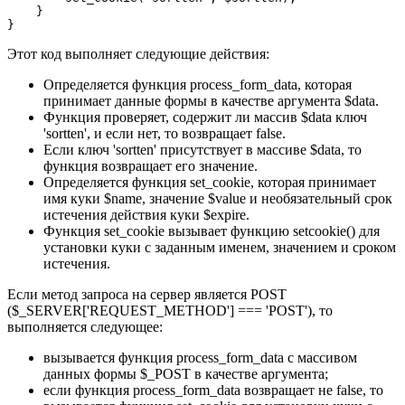
    }

}
Этот код выполняет следующие действия:
Определяется функция process_form_data, которая
принимает данные формы в качестве аргумента $data.
Функция проверяет, содержит ли массив $data ключ
'sortten', и если нет, то возвращает false.
Если ключ 'sortten' присутствует в массиве $data, то
функция возвращает его значение.
Определяется функция set_cookie, которая принимает
имя куки $name, значение $value и необязательный срок
истечения действия куки $expire.
Функция set_cookie вызывает функцию setcookie() для
установки куки с заданным именем, значением и сроком
истечения.
Если метод запроса на сервер является POST
($_SERVER['REQUEST_METHOD'] === 'POST'), то
выполняется следующее:
вызывается функция process_form_data с массивом
данных формы $_POST в качестве аргумента;
если функция process_form_data возвращает не false, то