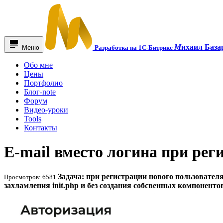
М
ихаил База
Меню
Разработка на 1С-Битрикс
Обо мне
Цены
Портфолио
Блог-note
Форум
Видео-уроки
Tools
Контакты
E-mail вместо логина при рег
Задача: при регистрации нового пользовател
Просмотров: 6581
захламления init.php и без создания собсвенных компоненто