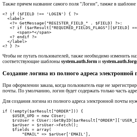
Также прячем название самого поля "Логин", тамже в шаблоне "
<? if ($FIELD !== 'LOGIN') { ?>

  <label>

   <?= GetMessage("REGISTER_FIELD_" . $FIELD) ?>:

   <? if ($arResult["REQUIRED_FIELDS_FLAGS"][$FIELD] ==
      <span>*</span>

   <? endif ?>

  </label>

Чтобы не путать пользователей, также необходимо изменить на
соответствующие шаблоны
system.auth.form
и
system.auth.for
Создание логина из полного адреса электронной
При оформлении заказа, когда пользователь еще не зарегистрир
почты. По умолчанию, логин будет содержать только часть адре
Для создания логина из полного адреса электронной почты нуж
if (!empty($arResult["ORDER"])) {

    $USER_UPD = new CUser;

    $rsUser = CUser::GetByID($arResult["ORDER"]['USER_I
    $arUser = $rsUser->Fetch();

    $fields = array(

        "EMAIL" => $arUser['EMAIL'],
