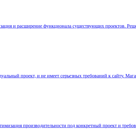
ация и расширение функционала существующих проектов. Решени
дуальный проект, и не имеет серьезных требований к сайту. Мага
 оптимизация производительности под конкретный проект и требо