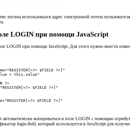
естве логина использовался адрес электронной почты пользовате
ен.
оле LOGIN при помощи JavaScript
ле LOGIN при помощи JavaScript. Для этого нужно внести измене
me="REGISTER[<?= $FIELD ?>]"

lue = this.value"

N ?>

"REGISTER[<?= $FIELD ?>]"

e="REGISTER[<?= $FIELD ?>]"

ет автоматически копироваться в поле LOGIN с помощью атрибу
атор login-field, который используется в JavaScript для получе