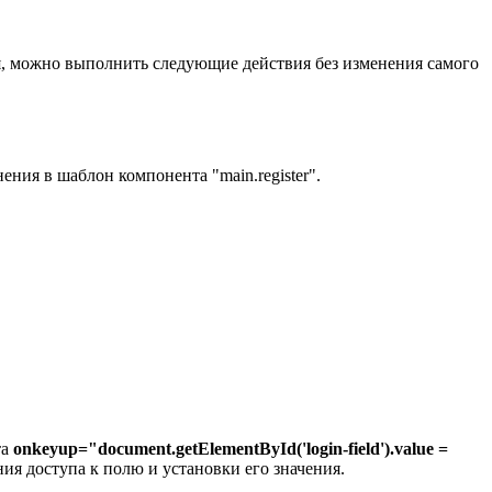
ля, можно выполнить следующие действия без изменения самого
ния в шаблон компонента "main.register".
та
onkeyup="document.getElementById('login-field').value =
ния доступа к полю и установки его значения.