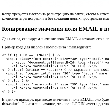
Когда требуется настроить регистрацию на сайте, чтобы в кач
компонента регистрации и без создания новых пространств им
Копирование значения поля EMAIL в п
Для начала, скопируем значение поля EMAIL и вставим его в по
Пример кода для шаблона компонента "main.register":
<? if ($FIELD == 'EMAIL') { ?>

  <input class="form-control" size="30" type="email" na
     onkeyup="document.getElementById('login-field').va
     value="<?= $arResult["VALUES"][$FIELD] ?>"/>

<? } elseif ($FIELD == 'LOGIN') { // Скрываем поле LOGI
  <input id="login-field" size="30" type="hidden" name=
     value="<?= $arResult["VALUES"][$FIELD] ?>"/>

<? } else { ?>

  <input class="form-control" size="30" type="text" nam
     value="<?= $arResult["VALUES"][$FIELD] ?>"/>

В данном примере, при вводе значения в поле EMAIL, оно буд
this.value"
. Обратите внимание, что поле LOGIN имеет идентифик