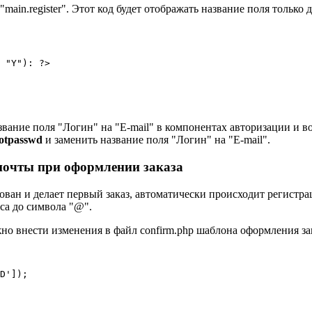
main.register". Этот код будет отображать название поля только
 "Y"): ?>

звание поля "Логин" на "E-mail" в компонентах авторизации и в
gotpasswd
и заменить название поля "Логин" на "E-mail".
 почты при оформлении заказа
ован и делает первый заказ, автоматически происходит регистра
са до символа "@".
но внести изменения в файл confirm.php шаблона оформления за
D']);
