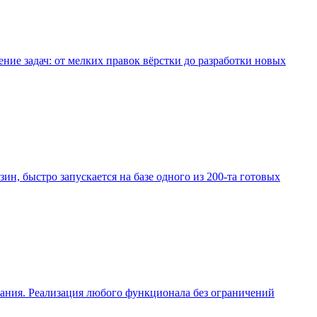
е задач: от мелких правок вёрстки до разработки новых
зин, быстро запускается на базе одного из 200-та готовых
вания. Реализация любого функционала без ограничений