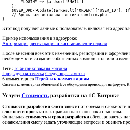
        "LOGIN" => $arUser['EMAIL']

    );

    $USER_UPD->Update($arResult["ORDER"]['USER_ID'], $f
    // Здесь вся остальная логика confirm.php

Этот код получает данные о пользователе, включая его адрес 
Пример использования в видеоуроке:
Авторизация, регистрация и восстановление пароля
После внесения всех этих изменений, регистрация и оформление
необходимости создания собственных компонентов или изменени
Теги:
1с-битрикс
заказы
корзина
Предыдущая заметка
Следующая заметка
6 комментариев
Перейти к комментариям
Система комментариев обновлена! Все обсуждения происходят на форуме. К
Услуги
Стоимость
разработки на 1С-Битрикс
Стоимость разработки сайта
зависит от объёма и сложности 
сложности проекта:
как правило называю сроки с запасом.
Финальная
стоимость и сроки разработки
обговариваются на 
ознакомления смогу задать уточняющие вопросы и оценить про