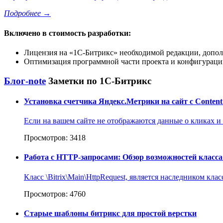
Подробнее
→
Включено в стоимость разработки:
Лицензия на
1С-Битрикс
необходимой редакции, допол
Оптимизация программной части проекта и конфигурации
Блог-note
Заметки по 1С-Битрикс
Установка счетчика Яндекс.Метрики на сайт с Content S
Если на вашем сайте не отображаются данные о кликах и ск
Просмотров: 3418
Работа с HTTP-запросами: Обзор возможностей класса \
Класс \Bitrix\Main\HttpRequest, является наследником кл
Просмотров: 4760
Старые шаблоны битрикс для простой верстки