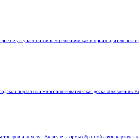
рое не уступает нативным решениям как в производительности, 
дской портал или многопользовательская доска объявлений. В
товаров или услуг. Включает формы обратной связи карточек к