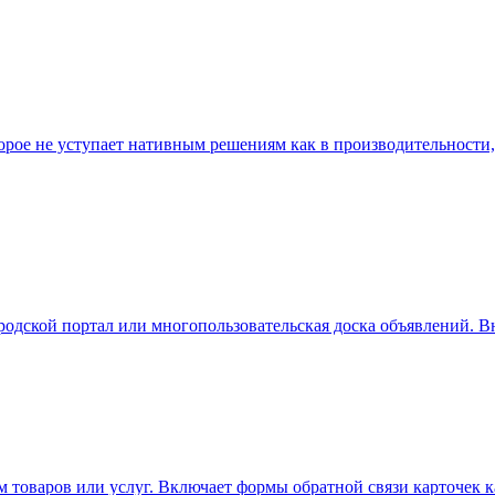
рое не уступает нативным решениям как в производительности, 
дской портал или многопользовательская доска объявлений. В
товаров или услуг. Включает формы обратной связи карточек к