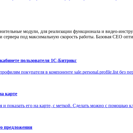
нительные модули, для реализации функционала и видео-инстру
 сервера под максимальную скорость работы. Базовая СЕО опти
 кабинете пользователя 1С-Битрикс
филям покупателя в компоненте sale.personal.profile.list без пер
на карте
и показать его на карте, с меткой. Сделать можно с помощью кл
го предложения