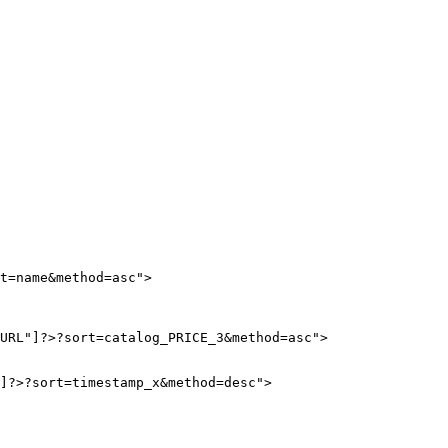
t=name&method=asc"> 

URL"]?>?sort=catalog_PRICE_3&method=asc"> 

]?>?sort=timestamp_x&method=desc"> 
