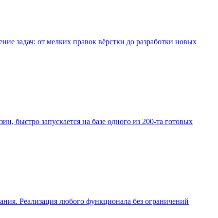
е задач: от мелких правок вёрстки до разработки новых
зин, быстро запускается на базе одного из 200-та готовых
вания. Реализация любого функционала без ограничений