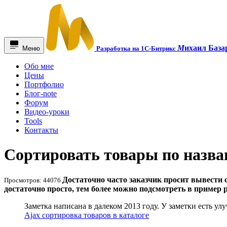
М
ихаил База
Меню
Разработка на 1С-Битрикс
Обо мне
Цены
Портфолио
Блог-note
Форум
Видео-уроки
Tools
Контакты
Сортировать товары по назван
Достаточно часто заказчик просит вывести 
Просмотров: 44076
достаточно просто, тем более можно подсмотреть в пример 
Заметка написана в далеком 2013 году. У заметки есть ул
Ajax сортировка товаров в каталоге