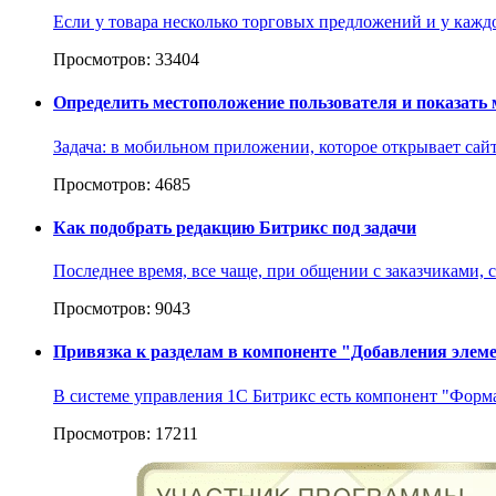
Если у товара несколько торговых предложений и у кажд
Просмотров: 33404
Определить местоположение пользователя и показать 
Задача: в мобильном приложении, которое открывает сайт
Просмотров: 4685
Как подобрать редакцию Битрикс под задачи
Последнее время, все чаще, при общении с заказчиками, 
Просмотров: 9043
Привязка к разделам в компоненте "Добавления элем
В системе управления 1С Битрикс есть компонент "Форма 
Просмотров: 17211