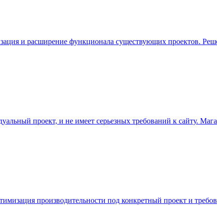
ация и расширение функционала существующих проектов. Решени
дуальный проект, и не имеет серьезных требований к сайту. Мага
 оптимизация производительности под конкретный проект и требо