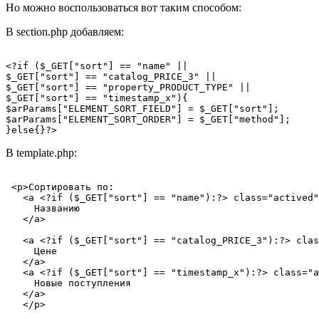
Но можно воспользоваться вот таким способом:
В section.php добавляем:
<?if ($_GET["sort"] == "name" || 

$_GET["sort"] == "catalog_PRICE_3" ||

$_GET["sort"] == "property_PRODUCT_TYPE" ||

$_GET["sort"] == "timestamp_x"){

$arParams["ELEMENT_SORT_FIELD"] = $_GET["sort"];

$arParams["ELEMENT_SORT_ORDER"] = $_GET["method"];

В template.php:
 <p>Сортировать по: 

   <a <?if ($_GET["sort"] == "name"):?> class="actived"
     Названию 

   </a> 

   <a <?if ($_GET["sort"] == "catalog_PRICE_3"):?> clas
     Цене 

   </a> 

   <a <?if ($_GET["sort"] == "timestamp_x"):?> class="a
     Новые поступления 

   </a> 
