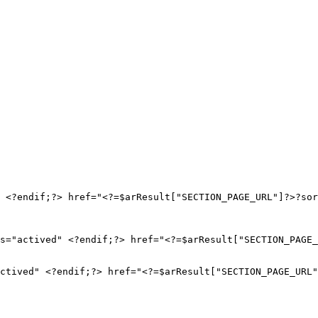
 <?endif;?> href="<?=$arResult["SECTION_PAGE_URL"]?>?sor
s="actived" <?endif;?> href="<?=$arResult["SECTION_PAGE_
ctived" <?endif;?> href="<?=$arResult["SECTION_PAGE_URL"