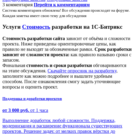
3 комментария
Перейти к комментариям
Система комментариев обновлена! Все обсуждения происходят на форуме.
Каждая заметка имеет свою тему для обсуждения
Услуги
Стоимость
разработки на 1С-Битрикс
Стоимость разработки сайта
зависит от объёма и сложности
проекта. Ниже приведены ориентировочные цены, как
правило не выходят за обозначенные рамки.
Срок разработки
зависит от сложности проекта:
как правило называю сроки с
запасом.
Финальная
стоимость и сроки разработки
обговариваются
на этапе обсуждения.
Скачайте опросник на разработку
,
заполните как можно подробнее и вышлите удобным
способом. После ознакомления смогу задать уточняющие
вопросы и оценить проект.
Поддержка и доработки проектов
от 3 000 руб.
от 1 часа
Выполнение доработок любой сложности. Поддержка,
модернизация и расширение функционала существующих
проектов. Решение задач: от мелких правок вёрстки до