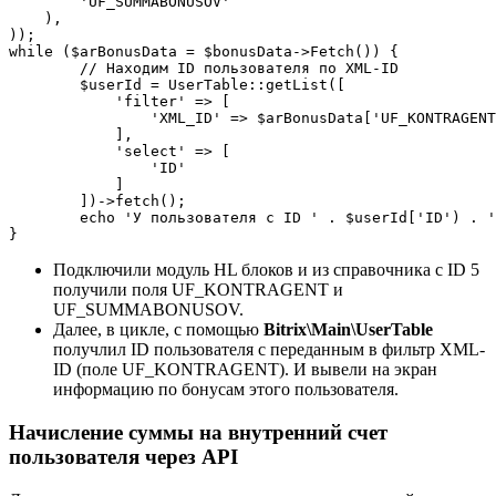
        'UF_SUMMABONUSOV'

    ),

));

while ($arBonusData = $bonusData->Fetch()) {

        // Находим ID пользователя по XML-ID

        $userId = UserTable::getList([

            'filter' => [

                'XML_ID' => $arBonusData['UF_KONTRAGENT
            ],

            'select' => [

                'ID'

            ]

        ])->fetch();

        echo 'У пользователя с ID ' . $userId['ID') . '
}
Подключили модуль HL блоков и из справочника с ID 5
получили поля UF_KONTRAGENT и
UF_SUMMABONUSOV.
Далее, в цикле, с помощью
Bitrix\Main\UserTable
получлил ID пользователя с переданным в фильтр XML-
ID (поле UF_KONTRAGENT). И вывели на экран
информацию по бонусам этого пользователя.
Начисление суммы на внутренний счет
пользователя через API