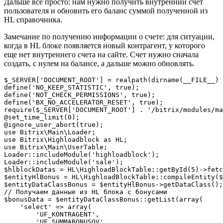
Дальше все просто: нам нужно получить внутренний счет
пользователя и обновить его баланс суммой полученной из
HL справочника.
Замечание по получению информации о счете: для ситуации,
когда в HL блоке появляется новый контрагент, у которого
еще нет внутреннего счета на сайте. Счет нужно сначала
создать, с нулем на балансе, а дальше можно обновлять.
$_SERVER['DOCUMENT_ROOT'] = realpath(dirname(__FILE__) 
define('NO_KEEP_STATISTIC', true);

define('NOT_CHECK_PERMISSIONS', true);

define('BX_NO_ACCELERATOR_RESET', true);

require($_SERVER['DOCUMENT_ROOT'] . '/bitrix/modules/ma
@set_time_limit(0);

@ignore_user_abort(true);

use Bitrix\Main\Loader;

use Bitrix\Highloadblock as HL;

use Bitrix\Main\UserTable;

Loader::includeModule('highloadblock');

Loader::includeModule('sale');

$hlblockDatas = HL\HighloadBlockTable::getById(5)->fetc
$entityHlBonus = HL\HighloadBlockTable::compileEntity($
$entityDataClassBonus = $entityHlBonus->getDataClass();

// Получаем данные из HL блока с бонусами

$bonusData = $entityDataClassBonus::getList(array(

    'select' => array(

        'UF_KONTRAGENT',

        'UF_SUMMABONUSOV'
