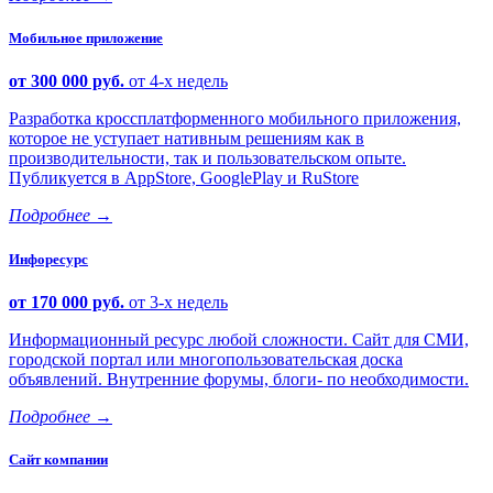
Мобильное приложение
от 300 000 руб.
от 4-х недель
Разработка кроссплатформенного мобильного приложения,
которое не уступает нативным решениям как в
производительности, так и пользовательском опыте.
Публикуется в AppStore, GooglePlay и RuStore
Подробнее
→
Инфоресурс
от 170 000 руб.
от 3-х недель
Информационный ресурс любой сложности. Сайт для СМИ,
городской портал или многопользовательская доска
объявлений. Внутренние форумы, блоги- по необходимости.
Подробнее
→
Сайт компании