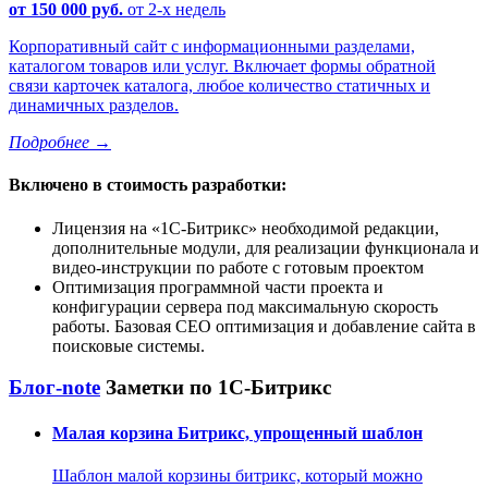
от 150 000 руб.
от 2-х недель
Корпоративный сайт с информационными разделами,
каталогом товаров или услуг. Включает формы обратной
связи карточек каталога, любое количество статичных и
динамичных разделов.
Подробнее
→
Включено в стоимость разработки:
Лицензия на
1С-Битрикс
необходимой редакции,
дополнительные модули, для реализации функционала и
видео-инструкции по работе с готовым проектом
Оптимизация программной части проекта и
конфигурации сервера под максимальную скорость
работы. Базовая СЕО оптимизация и добавление сайта в
поисковые системы.
Блог-note
Заметки по 1С-Битрикс
Малая корзина Битрикс, упрощенный шаблон
Шаблон малой корзины битрикс, который можно