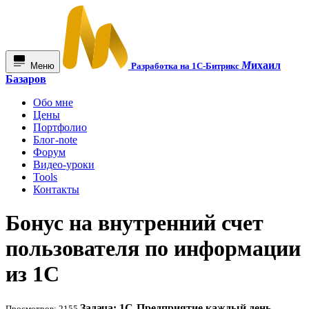
М
ихаил
Меню
Разработка на 1С-Битрикс
Базаров
Обо мне
Цены
Портфолио
Блог-note
Форум
Видео-уроки
Tools
Контакты
Бонус на внутренний счет
пользователя по информации
из 1С
Задача: 1С-Предприятие каждый день
Просмотров: 2155