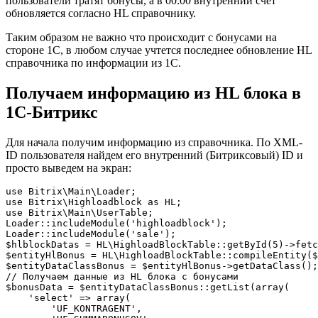
пользователи тратят бонусы, а в 00:00 внутренний счет
обновляется согласно HL справочнику.
Таким образом не важно что происходит с бонусами на
стороне 1С, в любом случае учтется последнее обновление HL
справочника по информации из 1С.
Получаем информацию из HL блока в
1С-Битрикс
Для начала получим информацию из справочника. По XML-
ID пользователя найдем его внутренний (Битриксовый) ID и
просто выведем на экран:
use Bitrix\Main\Loader;

use Bitrix\Highloadblock as HL;

use Bitrix\Main\UserTable;

Loader::includeModule('highloadblock');

Loader::includeModule('sale');

$hlblockDatas = HL\HighloadBlockTable::getById(5)->fetc
$entityHlBonus = HL\HighloadBlockTable::compileEntity($
$entityDataClassBonus = $entityHlBonus->getDataClass();

// Получаем данные из HL блока с бонусами

$bonusData = $entityDataClassBonus::getList(array(

    'select' => array(

        'UF_KONTRAGENT',
