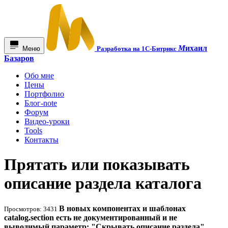
М
ихаил
Меню
Разработка на 1С-Битрикс
Базаров
Обо мне
Цены
Портфолио
Блог-note
Форум
Видео-уроки
Tools
Контакты
Прятать или показывать
описание раздела каталога
В новых компонентах и шаблонах
Просмотров: 3431
catalog.section есть не документированный и не
выводимый параметр: "Скрывать описание раздела".