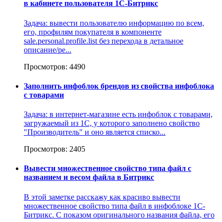
в кабинете пользователя 1С-Битрикс
Задача: вывести пользователю информацию по всем,
его, профилям покупателя в компоненте
sale.personal.profile.list без перехода в детальное
описание/ре...
Просмотров: 4490
Заполнить инфоблок брендов из свойства инфоблока
с товарами
Задача: в интернет-магазине есть инфоблок с товарами,
загружаемый из 1С, у которого заполнено свойство
"Производитель" и оно является списко...
Просмотров: 2405
Вывести множественное свойство типа файл с
названием и весом файла в Битрикс
В этой заметке расскажу как красиво вывести
множественное свойство типа файл в инфоблоке 1С-
Битрикс. С показом оригинального названия файла, его