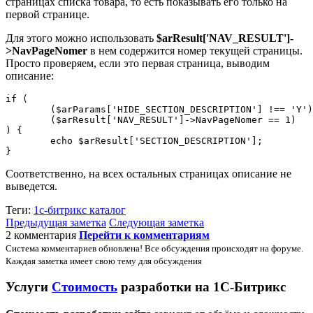
страницах списка товара, то есть показывать его только на
первой странице.
Для этого можно использовать
$arResult['NAV_RESULT']-
>NavPageNomer
в нем содержится номер текущей страницы.
Просто проверяем, если это первая страница, выводим
описание:
if (

	($arParams['HIDE_SECTION_DESCRIPTION'] !== 'Y') &&

	($arResult['NAV_RESULT']->NavPageNomer == 1)

) {

	echo $arResult['SECTION_DESCRIPTION'];

Соответственно, на всех остальных страницах описание не
выведется.
Теги:
1с-битрикс
каталог
Предыдущая заметка
Следующая заметка
2 комментария
Перейти к комментариям
Система комментариев обновлена! Все обсуждения происходят на форуме.
Каждая заметка имеет свою тему для обсуждения
Услуги
Стоимость
разработки на 1С-Битрикс