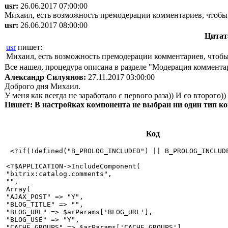
usr:
26.06.2017 07:00:00
Михаил, есть возможность премодерации комментариев, чтобы 
usr:
26.06.2017 08:00:00
Цитат
usr
пишет:
Михаил, есть возможность премодерации комментариев, чтобы
Все нашел, процедура описана в разделе "Модерация коммента
Александр Силуянов:
27.11.2017 03:00:00
Доброго дня Михаил.
У меня как всегда не заработало с первого раза)) И со второго))
Пишет: В настройках компонента не выбран ни один тип к
Код
 <?if(!defined("B_PROLOG_INCLUDED") || B_PROLOG_INCLUDE
<?$APPLICATION->IncludeComponent(

"bitrix:catalog.comments",

"",

Array(

"AJAX_POST" => "Y",

"BLOG_TITLE" => "",

"BLOG_URL" => $arParams['BLOG_URL'],

"BLOG_USE" => "Y",

"CACHE_GROUPS" => $arParams['CACHE_GROUPS'],
