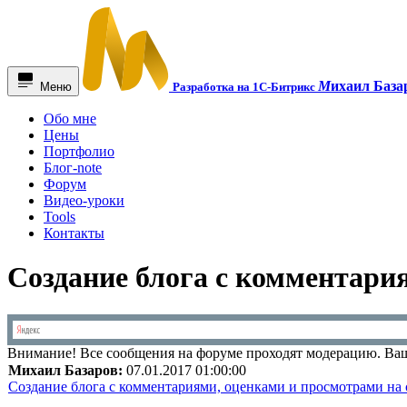
М
ихаил База
Меню
Разработка на 1С-Битрикс
Обо мне
Цены
Портфолио
Блог-note
Форум
Видео-уроки
Tools
Контакты
Создание блога с комментари
Внимание!
Все сообщения на форуме проходят модерацию. Ваш
Михаил Базаров:
07.01.2017 01:00:00
Создание блога с комментариями, оценками и просмотрами на 