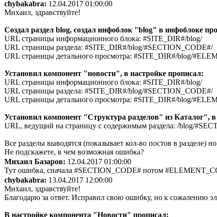
chybakabra:
12.04.2017 01:00:00
Михаил, здравствуйте!
Создал раздел blog, создал инфоблок "blog" в инфоблоке пр
URL страницы информационного блока: #SITE_DIR#/blog/
URL страницы раздела: #SITE_DIR#/blog/#SECTION_CODE#/
URL страницы детального просмотра: #SITE_DIR#/blog/#
Установил компонент "новости", в настройке прописал:
URL страницы информационного блока: #SITE_DIR#/blog/
URL страницы раздела: #SITE_DIR#/blog/#SECTION_CODE#/
URL страницы детального просмотра: #SITE_DIR#/blog/#
Установил компонент "Структура разделов" из Каталог", в
URL, ведущий на страницу с содержимым раздела: /blog/#S
Все разделы выводятся (показывает кол-во постов в разделе) н
Не подскажете, в чем возможная ошибка?
Михаил Базаров:
12.04.2017 01:00:00
Тут ошибка, сначала #SECTION_CODE# потом #ELEMENT_
chybakabra:
13.04.2017 12:00:00
Михаил, здравствуйте!
Благодарю за ответ. Исправил свою ошибку, но к сожалению э
В настройке компонента "Новости" прописал: