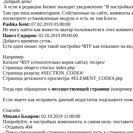
Добрый день!
А если в редакции Бизнес выходит уведомление "В настройках
Там три типа комментариев. Собственные на сайте, комменты в
посмотрите установленные модули и есть ли там Блоги.
Pashka Kent:
07.02.2019 05:00:00
Не могу найти как вывести аватар пользователя в этих коммен
Павел Сидоров:
02.10.2019 09:00:00
Доброго времени суток.
Есть один нюанс при такой настройке ЧПУ как показано на вид
Например
Каталог ЧПУ (относительно корня сайта): /recipes/
Страница общего списка: index.php
Страница раздела: #SECTION_CODE#/
Страница детального просмотра: #ELEMENT_CODE#.php
Тогда при обращении к
несуществующей странице
(например 
Если знаете как исправить данный недостаток подскажите пож
Спасибо
Михаил Базаров:
02.10.2019 11:00:00
Попробуйте, в настройках компонента, в самом низу- поставить
- Отдавать 404
- Показ специальной страницы (пропишите путь к странице о