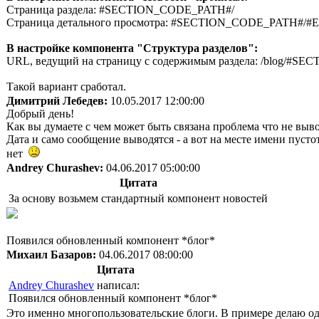
Страница раздела: #SECTION_CODE_PATH#/
Страница детального просмотра: #SECTION_CODE_PATH#
В настройке компонента "Структура разделов":
URL, ведущий на страницу с содержимым раздела: /blog/#
Такой вариант сработал.
Димитрий Лебедев:
10.05.2017 12:00:00
Добрый день!
Как вы думаете с чем может быть связана проблема что не выв
Дата и само сообщение выводятся - а вот на месте имени пустота
нет
Andrey Churashev:
04.06.2017 05:00:00
Цитата
За основу возьмем стандартный компонент новостей
Появился обновленный компонент *блог*
Михаил Базаров:
04.06.2017 08:00:00
Цитата
Andrey Churashev
написал:
Появился обновленный компонент *блог*
Это именно многопользовательские блоги. В примере делаю о