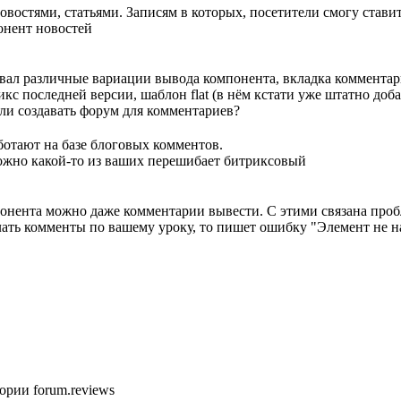
новостями, статьями. Записям в которых, посетители смогу стави
онент новостей
вал различные вариации вывода компонента, вкладка комментар
кс последней версии, шаблон flat (в нём кстати уже штатно доб
 ли создавать форум для комментариев?
аботают на базе блоговых комментов.
можно какой-то из ваших перешибает битриксовый
понента можно даже комментарии вывести. С этими связана пробл
лать комменты по вашему уроку, то пишет ошибку "Элемент не н
рии forum.reviews