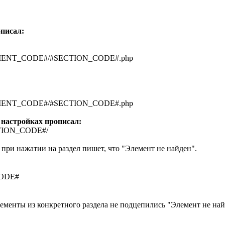
описал:
ELEMENT_CODE#/#SECTION_CODE#.php
ELEMENT_CODE#/#SECTION_CODE#.php
 настройках прописал:
ECTION_CODE#/
о при нажатии на раздел пишет, что "Элемент не найден".
CODE#
лементы из конкретного раздела не подцепились "Элемент не на