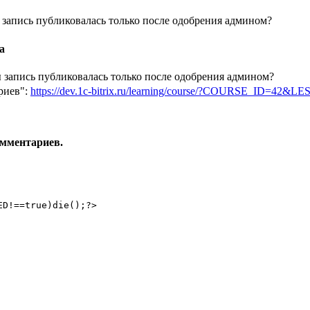
запись публиковалась только после одобрения админом?
а
 запись публиковалась только после одобрения админом?
риев":
https://dev.1c-bitrix.ru/learning/course/?COURSE_ID=42&
омментариев.
D!==true)die();?>
