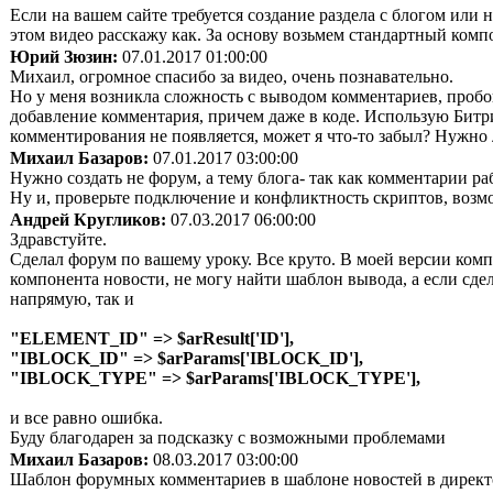
Если на вашем сайте требуется создание раздела с блогом или 
этом видео расскажу как. За основу возьмем стандартный комп
Юрий Зюзин:
07.01.2017 01:00:00
Михаил, огромное спасибо за видео, очень познавательно.
Но у меня возникла сложность с выводом комментариев, пробо
добавление комментария, причем даже в коде. Использую Битри
комментирования не появляется, может я что-то забыл? Нужно
Михаил Базаров:
07.01.2017 03:00:00
Нужно создать не форум, а тему блога- так как комментарии р
Ну и, проверьте подключение и конфликтность скриптов, воз
Андрей Кругликов:
07.03.2017 06:00:00
Здравстуйте.
Сделал форум по вашему уроку. Все круто. В моей версии ком
компонента новости, не могу найти шаблон вывода, а если сде
напрямую, так и
"ELEMENT_ID" => $arResult['ID'],
"IBLOCK_ID" => $arParams['IBLOCK_ID'],
"IBLOCK_TYPE" => $arParams['IBLOCK_TYPE'],
и все равно ошибка.
Буду благодарен за подсказку с возможными проблемами
Михаил Базаров:
08.03.2017 03:00:00
Шаблон форумных комментариев в шаблоне новостей в директо