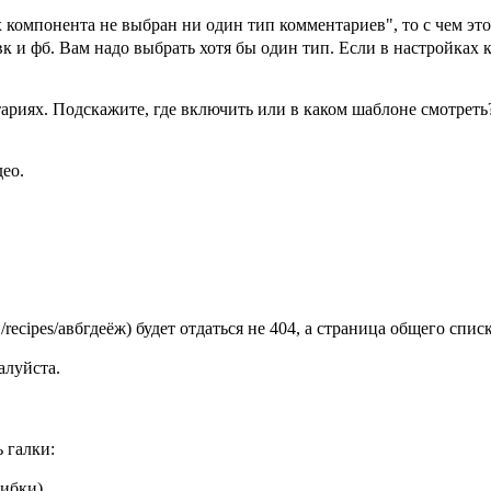
 компонента не выбран ни один тип комментариев", то с чем это
к и фб. Вам надо выбрать хотя бы один тип. Если в настройках 
тариях. Подскажите, где включить или в каком шаблоне смотреть
ео.
/recipes/авбгдеёж) будет отдаться не 404, а страница общего списк
алуйста.
 галки:
шибки)