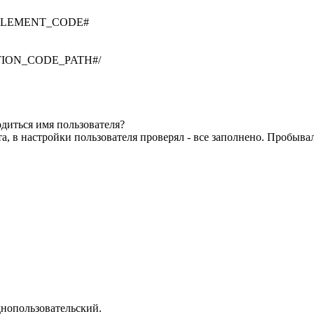
/#ELEMENT_CODE#
SECTION_CODE_PATH#/
одиться имя пользователя?
, в настройки пользователя проверял - все заполнено. Пробывал че
днопользовательский.