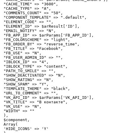
"CACHE_TIME" => "3600",

"CACHE_TYPE" => "A",

"COMMENTS_COUNT" => "50",

"COMPONENT_TEMPLATE" => ".default",

"ELEMENT_CODE" => "",

"ELEMENT_ID" => $arResult['ID'],

"EMAIL_NOTIFY" => "N",

"FB_APP_ID" => $arParams['FB_APP_ID'],

"FB_COLORSCHEME" => "light",

"FB_ORDER_BY" => "reverse_time",

"FB_TITLE" => "Facebook",

"FB_USE" => "N",

"FB_USER_ADMIN_ID" => "",

"IBLOCK_ID" => "4",

"IBLOCK_TYPE" => "content",

"PATH_TO_SMILE" => "",

"SHOW_DEACTIVATED" => "N",

"SHOW_RATING" => "N",

"SHOW_SPAM" => "Y",

"TEMPLATE_THEME" => "black",

"URL_TO_COMMENT" => "",

"VK_API_ID" => $arParams['VK_API_ID'],

"VK_TITLE" => "В контакте",

"VK_USE" => "N",

"WIDTH" => ""

),

$component,

Array(

'HIDE_ICONS' => 'Y'
