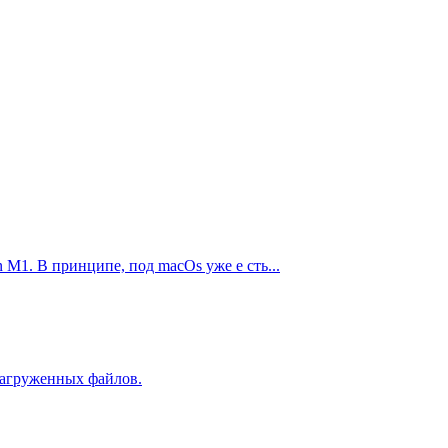
M1. В принципе, под macOs уже е сть...
 загруженных файлов.