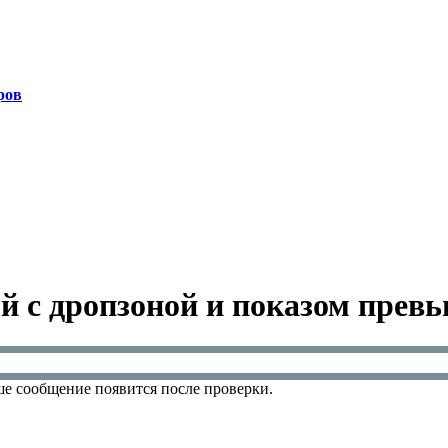
ров
ый с дропзоной и показом прев
е сообщение появится после проверки.