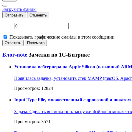
Загрузить файлы
Отправить
Отменить
Показывать графические смайлы в этом сообщении
Блог-note
Заметки по 1С-Битрикс
Установка вебсервера на Apple Silicon (нативный AR
Появилась задачка, установить стек MAMP (macOS, Apache
Просмотров: 12824
Input Type File, множественный с дропзоной и показо
Задача: Сделать возможность загрузки файлов в множеств
Просмотров: 3571