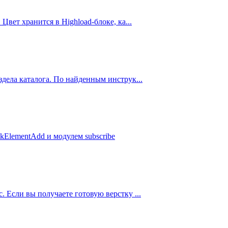
вет хранится в Highload-блоке, ка...
дела каталога. По найденным инструк...
kElementAdd и модулем subscribe
 Если вы получаете готовую верстку ...