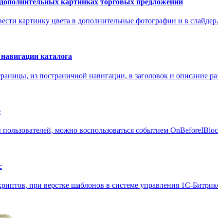
в дополнительных картинках торговых предложений
ести картинку цвета в дополнительные фотографии и в слайдер. Ц
й навигации каталога
раницы, из постраничной навигации, в заголовок и описание раз
е
ы пользователей, можно воспользоваться событием OnBeforeIBloc
с
риптов, при верстке шаблонов в системе управления 1С-Битрикс.