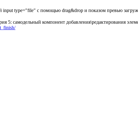
 input type="file" c помощью drag&drop и показом превью загру
ерия 5: самодельный компонент добавления\редактирования элем
_finish/