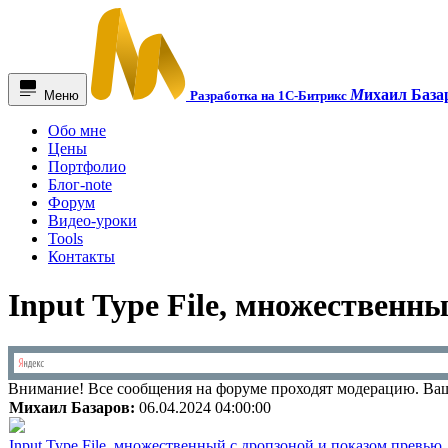
М
ихаил База
Меню
Разработка на 1С-Битрикс
Обо мне
Цены
Портфолио
Блог-note
Форум
Видео-уроки
Tools
Контакты
Input Type File, множественн
Внимание!
Все сообщения на форуме проходят модерацию. Ваш
Михаил Базаров:
06.04.2024 04:00:00
Input Type File, множественный с дропзоной и показом превью