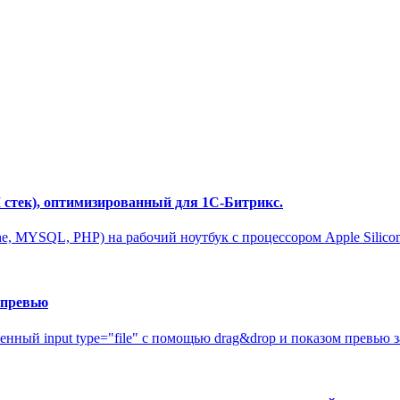
M стек), оптимизированный для 1С-Битрикс.
, MYSQL, PHP) на рабочий ноутбук с процессором Apple Silicon 
м превью
енный input type="file" c помощью drag&drop и показом превью