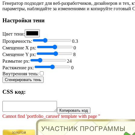
Генератор подходит для веб-разработчиков, дизайнеров и тех, 
параметры, наблюдайте за изменениями и копируйте готовый C
Настройки тени
Цвет тени:
Прозрачность:
0.3
Смещение X px:
0
Смещение Y px:
8
Размытие px:
24
Растяжение px:
0
Внутренняя тень:
Сгенерировать тень
CSS код:
Копировать код
Cannot find 'portfolio_carusel' template with page ''