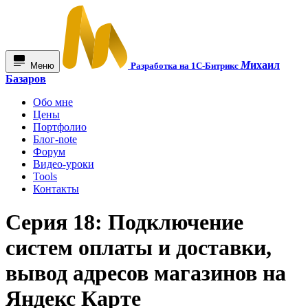
М
ихаил
Меню
Разработка на 1С-Битрикс
Базаров
Обо мне
Цены
Портфолио
Блог-note
Форум
Видео-уроки
Tools
Контакты
Серия 18: Подключение
систем оплаты и доставки,
вывод адресов магазинов на
Яндекс Карте