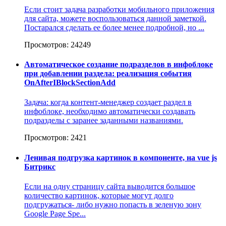
Если стоит задача разработки мобильного приложения
для сайта, можете воспользоваться данной заметкой.
Постарался сделать ее более менее подробной, но ...
Просмотров: 24249
Автоматическое создание подразделов в инфоблоке
при добавлении раздела: реализация события
OnAfterIBlockSectionAdd
Задача: когда контент-менеджер создает раздел в
инфоблоке, необходимо автоматически создавать
подразделы с заранее заданными названиями.
Просмотров: 2421
Ленивая подгрузка картинок в компоненте, на vue js
Битрикс
Если на одну страницу сайта выводится большое
количество картинок, которые могут долго
подгружаться- либо нужно попасть в зеленую зону
Google Page Spe...