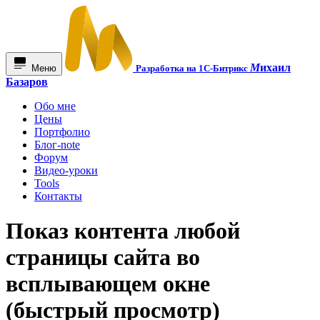
М
ихаил
Меню
Разработка на 1С-Битрикс
Базаров
Обо мне
Цены
Портфолио
Блог-note
Форум
Видео-уроки
Tools
Контакты
Показ контента любой
страницы сайта во
всплывающем окне
(быстрый просмотр)