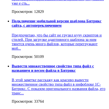
уже е сть...
Просмотров: 12829
Подключение мобильной версии шаблона Битрикс
сайта, с автопереключением
Предпочитаю, что бы сайт не грузил кучу скриптов и
стилей. При загрузке адаптивного шаблона за ним
тянется очень много файлов, которые перегружают
моб...
Просмотров: 50109
Вывести множественное свойство типа файл с
названием и весом файла в Битрикс
В этой заметке расскажу как красиво вывести
множественное свойство типа файл в инфоблоке 1С-
Битрикс. С показом оригинального названия файла, его
транс...
Просмотров: 33764