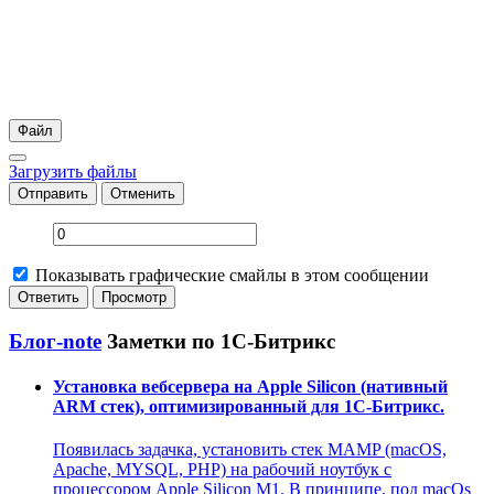
Файл
Загрузить файлы
Отправить
Отменить
Показывать графические смайлы в этом сообщении
Блог-note
Заметки по 1С-Битрикс
Установка вебсервера на Apple Silicon (нативный
ARM стек), оптимизированный для 1С-Битрикс.
Появилась задачка, установить стек MAMP (macOS,
Apache, MYSQL, PHP) на рабочий ноутбук с
процессором Apple Silicon M1. В принципе, под macOs