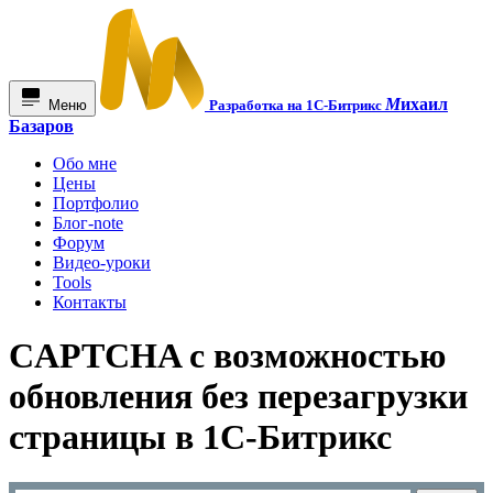
М
ихаил
Меню
Разработка на 1С-Битрикс
Базаров
Обо мне
Цены
Портфолио
Блог-note
Форум
Видео-уроки
Tools
Контакты
CAPTCHA с возможностью
обновления без перезагрузки
страницы в 1C-Битрикс