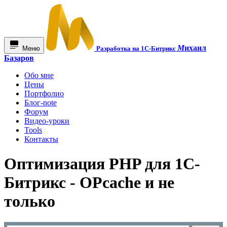
М
ихаил
Меню
Разработка на 1С-Битрикс
Базаров
Обо мне
Цены
Портфолио
Блог-note
Форум
Видео-уроки
Tools
Контакты
Оптимизация PHP для 1С-
Битрикс - OPcache и не
только