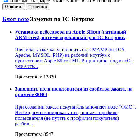
Показывать графические смайлы в этом сообщении
Блог-note
Заметки по 1С-Битрикс
Установка вебсервера на Apple Silicon (нативный
ARM стек), оптимизированный для 1С-Битрикс.
Появилась задачка, установить стек MAMP (macOS,
Apache, MYSQL, PHP) на рабочий ноутбук с
процессором Apple Silicon M1. В принципе, под macOs
уже е сть...
Просмотров: 12830
Заполнить поля пользователя из свойства заказа, на
примере ФИО
При создании заказа покупатель заполняет поле "ФИО".
Необходимо скопировать эти данные в профиль
пользователя (не путать с профилем покупателя)
разбив...
Просмотров: 8547