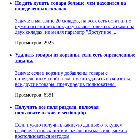
Не дать купить товара больше, чем находится на
определенных складах
Задача: в магазине 20 складов, на всех есть остатки но
нужно ограничить покупку товара только остатками на
двух складах, не меняя параметр "Доступное ...
Просмотров: 2925
Удалить товары из корзины, если есть определенные
товары.
Задача: если в корзину добавлены товары с
определенным свойством, нужно удалить из корзины,
все другие товары- предупредив пользователя.
Просмотров: 6351
Получить все поля раздела, включая
пользовательские, в section.php
Если нужно получить какие-то данные о текущем
разделе, которых нет в изначальном массиве, можно
воспользоваться методом