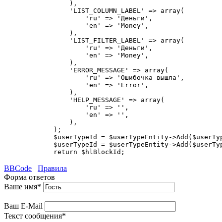
                ),

                'LIST_COLUMN_LABEL' => array(

                    'ru' => 'Деньги',

                    'en' => 'Money',

                ),

                'LIST_FILTER_LABEL' => array(

                    'ru' => 'Деньги',

                    'en' => 'Money',

                ),

                'ERROR_MESSAGE' => array(

                    'ru' => 'Ошибочка вышла',

                    'en' => 'Error',

                ),

                'HELP_MESSAGE' => array(

                    'ru' => '',

                    'en' => '',

                ),

            );

            $userTypeId = $userTypeEntity->Add($userTyp
            $userTypeId = $userTypeEntity->Add($userTyp
            return $hlBlockId;
BBCode
Правила
Форма ответов
Ваше имя
*
Ваш E-Mail
Текст сообщения
*