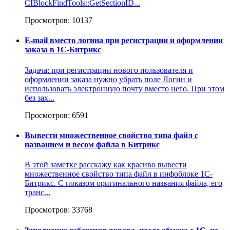
CIBlockFindTools::GetSectionID...
Просмотров: 10137
E-mail вместо логина при регистрации и оформлении
заказа в 1C-Битрикс
Задача: при регистрации нового пользователя и
оформлении заказа нужно убрать поле Логин и
использовать электронную почту вместо него. При этом
без зах...
Просмотров: 6591
Вывести множественное свойство типа файл с
названием и весом файла в Битрикс
В этой заметке расскажу как красиво вывести
множественное свойство типа файл в инфоблоке 1С-
Битрикс. С показом оригинального названия файла, его
транс...
Просмотров: 33768