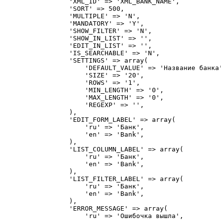
                'XML_ID' => 'XML_BANK_NAME',

                'SORT' => 500,

                'MULTIPLE' => 'N',

                'MANDATORY' => 'Y',

                'SHOW_FILTER' => 'N',

                'SHOW_IN_LIST' => '',

                'EDIT_IN_LIST' => '',

                'IS_SEARCHABLE' => 'N',

                'SETTINGS' => array(

                    'DEFAULT_VALUE' => 'Название банка'
                    'SIZE' => '20',

                    'ROWS' => '1',

                    'MIN_LENGTH' => '0',

                    'MAX_LENGTH' => '0',

                    'REGEXP' => '',

                ),

                'EDIT_FORM_LABEL' => array(

                    'ru' => 'Банк',

                    'en' => 'Bank',

                ),

                'LIST_COLUMN_LABEL' => array(

                    'ru' => 'Банк',

                    'en' => 'Bank',

                ),

                'LIST_FILTER_LABEL' => array(

                    'ru' => 'Банк',

                    'en' => 'Bank',

                ),

                'ERROR_MESSAGE' => array(

                    'ru' => 'Ошибочка вышла',
