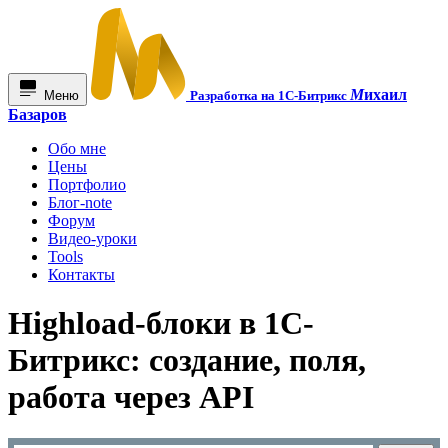
М
ихаил
Меню
Разработка на 1С-Битрикс
Базаров
Обо мне
Цены
Портфолио
Блог-note
Форум
Видео-уроки
Tools
Контакты
Highload-блоки в 1С-
Битрикс: создание, поля,
работа через API