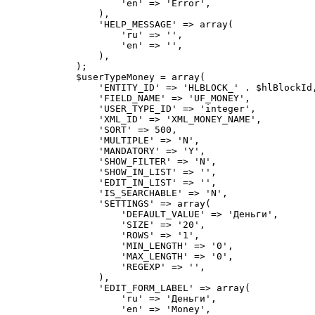
                    'en' => 'Error',

                ),

                'HELP_MESSAGE' => array(

                    'ru' => '',

                    'en' => '',

                ),

            );

            $userTypeMoney = array(

                'ENTITY_ID' => 'HLBLOCK_' . $hlBlockId,
                'FIELD_NAME' => 'UF_MONEY',

                'USER_TYPE_ID' => 'integer',

                'XML_ID' => 'XML_MONEY_NAME',

                'SORT' => 500,

                'MULTIPLE' => 'N',

                'MANDATORY' => 'Y',

                'SHOW_FILTER' => 'N',

                'SHOW_IN_LIST' => '',

                'EDIT_IN_LIST' => '',

                'IS_SEARCHABLE' => 'N',

                'SETTINGS' => array(

                    'DEFAULT_VALUE' => 'Деньги',

                    'SIZE' => '20',

                    'ROWS' => '1',

                    'MIN_LENGTH' => '0',

                    'MAX_LENGTH' => '0',

                    'REGEXP' => '',

                ),

                'EDIT_FORM_LABEL' => array(

                    'ru' => 'Деньги',

                    'en' => 'Money',
