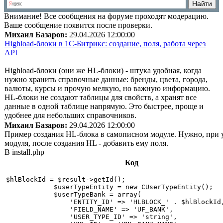
Внимание!
Все сообщения на форуме проходят модерацию.
Ваше сообщение появится после проверки.
Михаил Базаров:
29.04.2026 12:00:00
Highload-блоки в 1С-Битрикс: создание, поля, работа через
API
Highload-блоки (они же HL-блоки) - штука удобная, когда
нужно хранить справочные данные: бренды, цвета, города,
валюты, курсы и прочую мелкую, но важную информацию.
HL-блоки не создают таблицы для свойств, а хранят все
данные в одной таблице напрямую. Это быстрее, проще и
удобнее для небольших справочников.
Михаил Базаров:
29.04.2026 12:00:00
Пример создания HL-блока в самописном модуле. Нужно, при 
модуля, после создания HL - добавить ему поля.
В install.php
Код
$hlBlockId = $result->getId();

            $userTypeEntity = new CUserTypeEntity();

            $userTypeBank = array(

                'ENTITY_ID' => 'HLBLOCK_' . $hlBlockId,
                'FIELD_NAME' => 'UF_BANK',

                'USER_TYPE_ID' => 'string',
