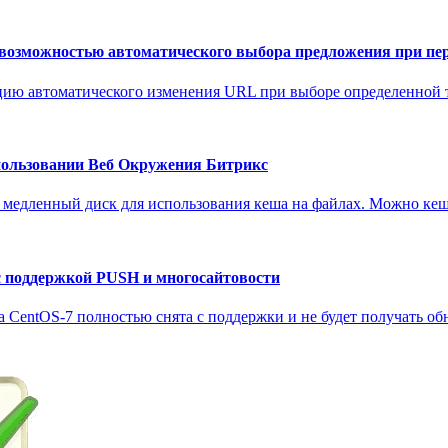
озможностью автоматического выбора предложения при пере
кцию автоматического изменения URL при выборе определенной то
спользовании Веб Окружения Битрикс
ра медленный диск для использования кеша на файлах. Можно ке
c поддержкой PUSH и многосайтовости
ма CentOS-7 полностью снята с поддержки и не будет получать об