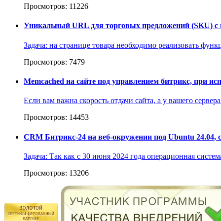
Просмотров: 11226
Уникальный URL для торговых предложений (SKU) с в
Задача: на странице товара необходимо реализовать фун
Просмотров: 7479
Memcached на сайте под управлением битрикс, при и
Если вам важна скорость отдачи сайта, а у вашего серве
Просмотров: 14453
CRM Битрикс-24 на веб-окружении под Ubuntu 24.04, 
Задача: Так как с 30 июня 2024 года операционная систе
Просмотров: 13206