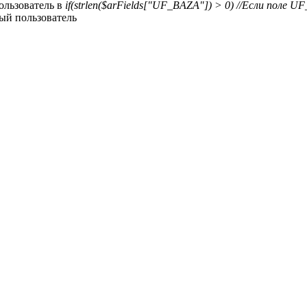
ользователь в
if(strlen($arFields["UF_BAZA"]) > 0) //Если поле 
ный пользователь