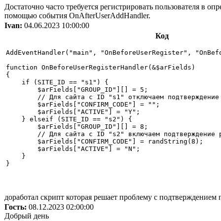
Достаточно часто требуется регистрировать пользователя в оп
помощью события OnAfterUserAddHandler.
Ivan:
04.06.2023 10:00:00
Код
AddEventHandler("main", "OnBeforeUserRegister", "OnBefo
function OnBeforeUserRegisterHandler(&$arFields)

{

    if (SITE_ID == "s1") {

        $arFields["GROUP_ID"][] = 5;

        // Для сайта с ID "s1" отключаем подтверждение 
        $arFields["CONFIRM_CODE"] = "";

        $arFields["ACTIVE"] = "Y";

    } elseif (SITE_ID == "s2") {

        $arFields["GROUP_ID"][] = 8;

        // Для сайта с ID "s2" включаем подтверждение р
        $arFields["CONFIRM_CODE"] = randString(8);

        $arFields["ACTIVE"] = "N";

    }

}
доработал скрипт которая решает проблему с подтверждением 
Гость:
08.12.2023 02:00:00
Добрый день