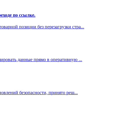
ходе по ссылке.
варной позиции без перезагрузки стра...
шировать данные прямо в оперативную ...
новлений безопасности, принято реш...