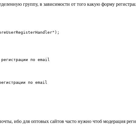
ределенную группу, в зависимости от того какую форму регистра
reUserRegisterHandler");

регистрации по email

егистрации по email

почты, ибо для оптовых сайтов часто нужно чтоб модерация ре