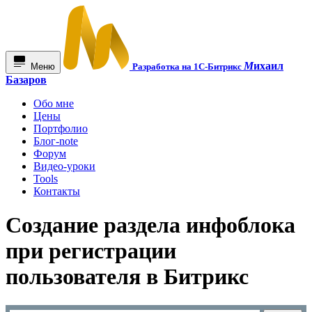
М
ихаил
Меню
Разработка на 1С-Битрикс
Базаров
Обо мне
Цены
Портфолио
Блог-note
Форум
Видео-уроки
Tools
Контакты
Создание раздела инфоблока
при регистрации
пользователя в Битрикс