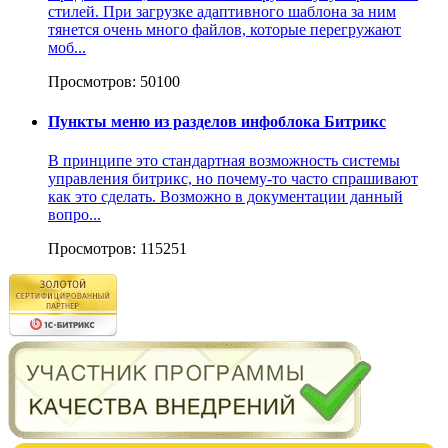
стилей. При загрузке адаптивного шаблона за ним
тянется очень много файлов, которые перегружают
моб...
Просмотров: 50100
Пункты меню из разделов инфоблока Битрикс
В принципе это стандартная возможность системы
управления битрикс, но почему-то часто спрашивают
как это сделать. Возможно в документации данный
вопро...
Просмотров: 115251