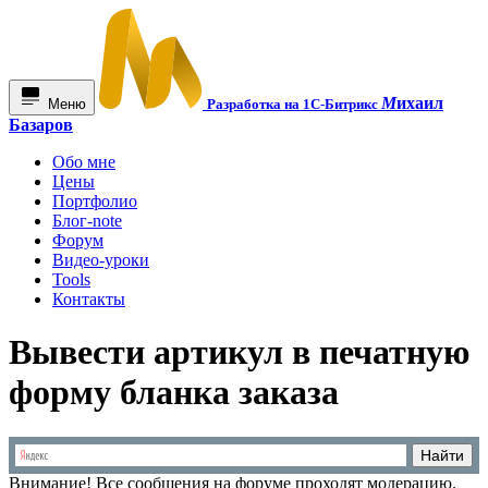
М
ихаил
Меню
Разработка на 1С-Битрикс
Базаров
Обо мне
Цены
Портфолио
Блог-note
Форум
Видео-уроки
Tools
Контакты
Вывести артикул в печатную
форму бланка заказа
Внимание!
Все сообщения на форуме проходят модерацию.