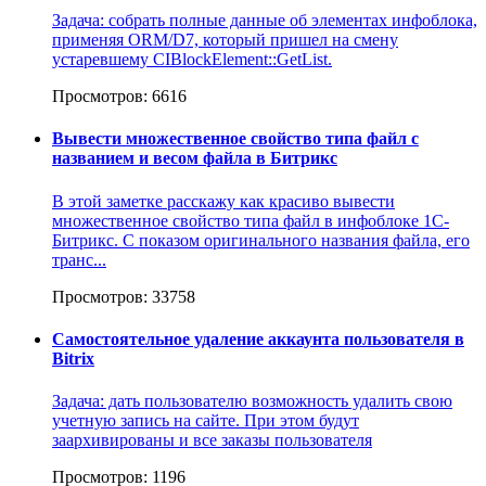
Задача: собрать полные данные об элементах инфоблока,
применяя ORM/D7, который пришел на смену
устаревшему CIBlockElement::GetList.
Просмотров: 6616
Вывести множественное свойство типа файл с
названием и весом файла в Битрикс
В этой заметке расскажу как красиво вывести
множественное свойство типа файл в инфоблоке 1С-
Битрикс. С показом оригинального названия файла, его
транс...
Просмотров: 33758
Самостоятельное удаление аккаунта пользователя в
Bitrix
Задача: дать пользователю возможность удалить свою
учетную запись на сайте. При этом будут
заархивированы и все заказы пользователя
Просмотров: 1196