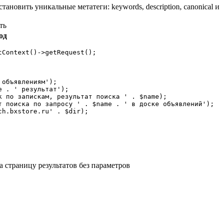
тановить уникальные метатеги: keywords, description, canonical 
ть
од
Context()->getRequest();

объявлениям');

 . ' результат');

 по запискам, результат поиска ' . $name);

 поиска по запросу ' . $name . ' в доске объявлений');

h.bxstore.ru' . $dir);

а страницу результатов без параметров