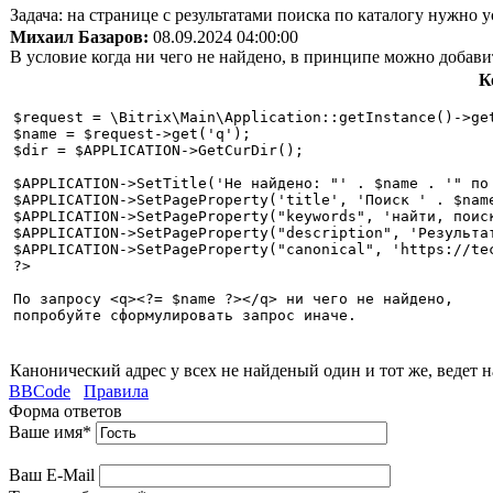
Задача: на странице с результатами поиска по каталогу нужно ус
Михаил Базаров:
08.09.2024 04:00:00
В условие когда ни чего не найдено, в принципе можно добави
К
$request = \Bitrix\Main\Application::getInstance()->get
$name = $request->get('q');

$dir = $APPLICATION->GetCurDir();

$APPLICATION->SetTitle('Не найдено: "' . $name . '" по 
$APPLICATION->SetPageProperty('title', 'Поиск ' . $name
$APPLICATION->SetPageProperty("keywords", 'найти, поиск
$APPLICATION->SetPageProperty("description", 'Результат
$APPLICATION->SetPageProperty("canonical", 'https://tec
?>

По запросу <q><?= $name ?></q> ни чего не найдено, 

Канонический адрес у всех не найденый один и тот же, ведет н
BBCode
Правила
Форма ответов
Ваше имя
*
Ваш E-Mail