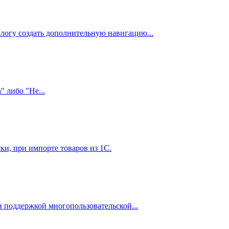
логу создать дополнительную навигацию...
" либо "Не...
ки, при импорте товаров из 1С.
и поддержкой многопользовательской...