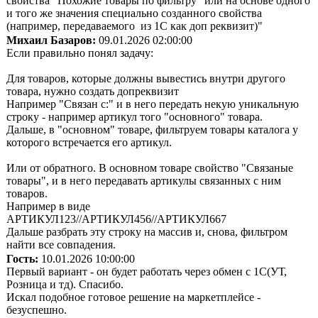
свойства "Похожие товары по фильтру" или на основе одного
и того же значения специально созданного свойства
(например, передаваемого из 1С как доп реквизит)"
Михаил Базаров:
09.01.2026 02:00:00
Если правильно понял задачу:
Для товаров, которые должны вывестись внутри другого
товара, нужно создать допреквизит
Например "Связан с:" и в него передать некую уникальную
строку - например артикул того "основного" товара.
Дальше, в "основном" товаре, фильтруем товары каталога у
которого встречается его артикул.
Или от обратного. В основном товаре свойство "Связаные
товары", и в него передавать артикулы связанных с ним
товаров.
Например в виде
АРТИКУЛ123//АРТИКУЛ456//АРТИКУЛ667
Дальше разбрать эту строку на массив и, снова, фильтром
найти все совпадения.
Гость:
10.01.2026 10:00:00
Первый вариант - он будет работать через обмен с 1С(УТ,
Розница и тд). Спасибо.
Искал подобное готовое решение на маркетплейсе -
безуспешно.