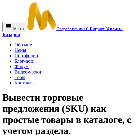
М
ихаил
Меню
Разработка на 1С-Битрикс
Базаров
Обо мне
Цены
Портфолио
Блог-note
Форум
Видео-уроки
Tools
Контакты
Вывести торговые
предложения (SKU) как
простые товары в каталоге, с
учетом раздела.