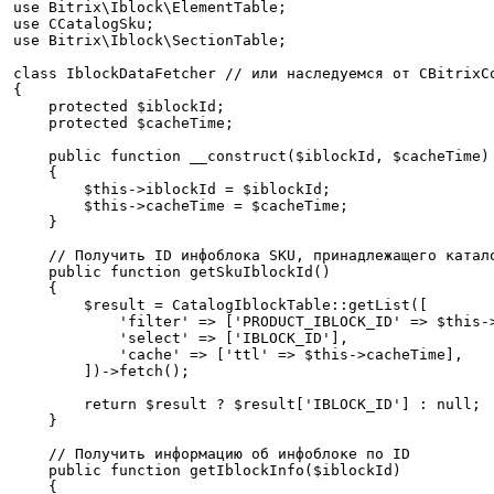
use Bitrix\Iblock\ElementTable;

use CCatalogSku;

use Bitrix\Iblock\SectionTable;

class IblockDataFetcher // или наследуемся от CBitrixCo
{

    protected $iblockId;

    protected $cacheTime;

    public function __construct($iblockId, $cacheTime)

    {

        $this->iblockId = $iblockId;

        $this->cacheTime = $cacheTime;

    }

    // Получить ID инфоблока SKU, принадлежащего катало
    public function getSkuIblockId()

    {

        $result = CatalogIblockTable::getList([

            'filter' => ['PRODUCT_IBLOCK_ID' => $this->
            'select' => ['IBLOCK_ID'],

            'cache' => ['ttl' => $this->cacheTime],

        ])->fetch();

        return $result ? $result['IBLOCK_ID'] : null;

    }

    // Получить информацию об инфоблоке по ID

    public function getIblockInfo($iblockId)

    {
