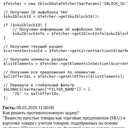
$fetcher = new IblockDataFetcher($arParams['IBLOCK_ID']
// Получаем ID инфоблока SKU

$skuIblockId = $fetcher->getSkuIblockId();

if ($skuIblockId) {

    // Получаем информацию об инфоблоке SKU

    $skuIblockInfo = $fetcher->getIblockInfo($skuIblock
}

// Получаем текущий раздел

$currentSectionId = $fetcher->getCurrentSectionId($arRe
// Получаем элементы раздела

$listElements = $fetcher->getElementsInSection($current
// Получаем все предложения по элементам

$allOfferIds = $fetcher->getAllOffers($listElements);

// Передача в глобальный фильтр

$GLOBALS[$arParams["FILTER_NAME"]] = [

    'ID' => $allOfferIds,

];
Гость:
08.01.2026 11:00:00
Как решить противоположную задачу?
"Вывести простые товары как торговые предложения (SKU) в
карточке товара с учетом товаров, подобранных на основе