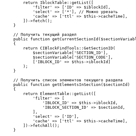
        return IblockTable::getList([

            'filter' => ['ID' => $iblockId],

            'select' => ['*'], // Можно урезать

            'cache' => ['ttl' => $this->cacheTime],

        ])->fetch();

    }

    // Получить текущий раздел

    public function getCurrentSectionId($sectionVariabl
    {

        return CIBlockFindTools::GetSectionID(

            $sectionVariable['SECTION_ID'],

            $sectionVariable['SECTION_CODE'],

            ['IBLOCK_ID' => $this->iblockId]

        );

    }

    // Получить список элементов текущего раздела

    public function getElementsInSection($sectionId)

    {

        return ElementTable::getList([

            'filter' => [

                'IBLOCK_ID' => $this->iblockId,

                'IBLOCK_SECTION_ID' => $sectionId,

            ],

            'select' => ['ID'],

            'cache' => ['ttl' => $this->cacheTime],

        ])->fetchAll();

    }
