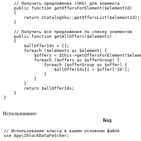
    // Получить предложения (SKU) для элемента

    public function getOffersForElement($elementId)

    {

        return CCatalogSku::getOffersList($elementId);

    }

    // Получить все предложения по списку элементов

    public function getAllOffers($elements)

    {

        $allOfferIds = [];

        foreach ($elements as $element) {

            $offers = $this->getOffersForElement($eleme
            foreach ($offers as $offerGroup) {

                foreach ($offerGroup as $offer) {

                    $allOfferIds[] = $offer['ID'];

                }

            }

        }

        return $allOfferIds;

    }

Использование:
Код
// Использование класса в вашем основном файле

use App\IblockDataFetcher;
