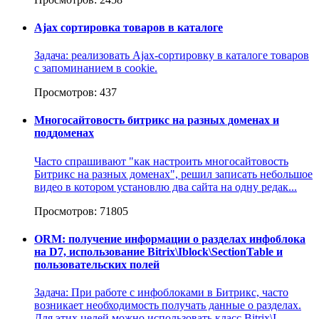
Ajax сортировка товаров в каталоге
Задача: реализовать Ajax-сортировку в каталоге товаров
с запоминанием в cookie.
Просмотров: 437
Многосайтовость битрикс на разных доменах и
поддоменах
Часто спрашивают "как настроить многосайтовость
Битрикс на разных доменах", решил записать небольшое
видео в котором установлю два сайта на одну редак...
Просмотров: 71805
ORM: получение информации о разделах инфоблока
на D7, использование Bitrix\Iblock\SectionTable и
пользовательских полей
Задача: При работе с инфоблоками в Битрикс, часто
возникает необходимость получать данные о разделах.
Для этих целей можно использовать класс Bitrix\I...