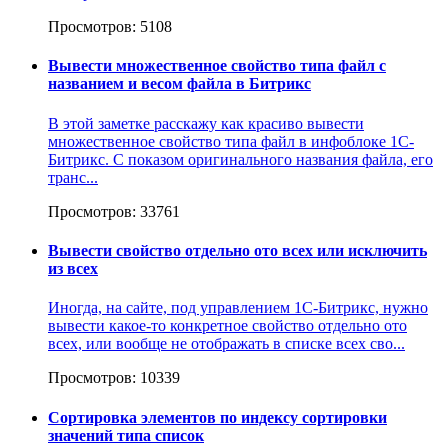
Просмотров: 5108
Вывести множественное свойство типа файл с
названием и весом файла в Битрикс
В этой заметке расскажу как красиво вывести
множественное свойство типа файл в инфоблоке 1С-
Битрикс. С показом оригинального названия файла, его
транс...
Просмотров: 33761
Вывести свойство отдельно ото всех или исключить
из всех
Иногда, на сайте, под управлением 1С-Битрикс, нужно
вывести какое-то конкретное свойство отдельно ото
всех, или вообще не отображать в списке всех сво...
Просмотров: 10339
Сортировка элементов по индексу сортировки
значений типа список