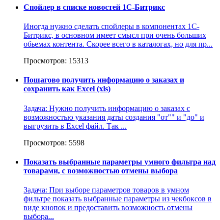
Спойлер в списке новостей 1С-Битрикс
Иногда нужно сделать спойлеры в компонентах 1C-
Битрикс, в основном имеет смысл при очень больших
обьемах контента. Скорее всего в каталогах, но для пр...
Просмотров: 15313
Пошагово получить информацию о заказах и
сохранить как Excel (xls)
Задача: Нужно получить информацию о заказах с
возможностью указания даты создания "от"" и "до" и
выгрузить в Excel файл. Так ...
Просмотров: 5598
Показать выбранные параметры умного фильтра над
товарами, с возможностью отмены выбора
Задача: При выборе параметров товаров в умном
фильтре показать выбранные параметры из чекбоксов в
виде кнопок и предоставить возможность отмены
выбора...