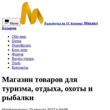
М
ихаил
Меню
Разработка на 1С-Битрикс
Базаров
Обо мне
Цены
Портфолио
Блог-note
Форум
Видео-уроки
Tools
Контакты
Магазин товаров для
туризма, отдыха, охоты и
рыбалки
Опубликовано: 23 августа 2022 в 04:08