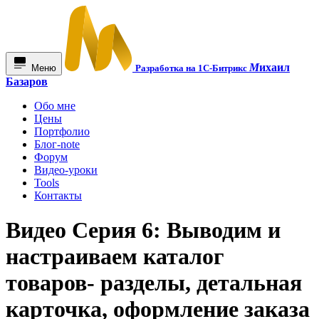
М
ихаил
Меню
Разработка на 1С-Битрикс
Базаров
Обо мне
Цены
Портфолио
Блог-note
Форум
Видео-уроки
Tools
Контакты
Видео Серия 6: Выводим и
настраиваем каталог
товаров- разделы, детальная
карточка, оформление заказа