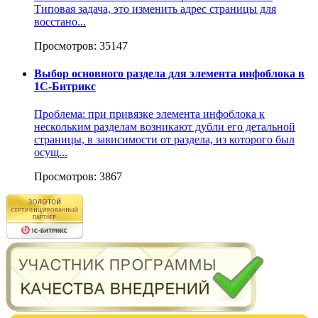
Типовая задача, это изменить адрес страницы для
восстано...
Просмотров: 35147
Выбор основного раздела для элемента инфоблока в
1С-Битрикс
Проблема: при привязке элемента инфоблока к
нескольким разделам возникают дубли его детальной
страницы, в зависимости от раздела, из которого был
осущ...
Просмотров: 3867