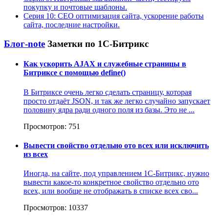
покупку и почтовые шаблоны.
Серия 10: СЕО оптимизация сайта, ускорение работы
сайта, последние настройки.
Блог-note
Заметки по 1С-Битрикс
Как ускорить AJAX и служебные страницы в
Битриксе с помощью define()
В Битриксе очень легко сделать страницу, которая
просто отдаёт JSON, и так же легко случайно запускает
половину ядра ради одного поля из базы. Это не ...
Просмотров: 751
Вывести свойство отдельно ото всех или исключить
из всех
Иногда, на сайте, под управлением 1С-Битрикс, нужно
вывести какое-то конкретное свойство отдельно ото
всех, или вообще не отображать в списке всех сво...
Просмотров: 10337