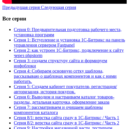
Предыдущая серия
Следующая серия
Все серии
Серия 0: Предварительная подготовка рабочего места,
установка программ
Серия 1: Вступление и установка 1С-Битрикс на панель
управления сервером Fastpanel
Серия 2: как устроен 1C-Битрикс, подключение к сайту
через phpstorm
Серия 3: создаем структуру сайта и формируем
инфоблоки
Серия 4: Собираем основную сетку шаблона,
рассказываю о шаблонах компонентов и как с ними
работать.
Серия 5: Создаем кабинет покупателя- регистрация/
авторизация, история покупок.
Серия 6: Выводим и настраиваем каталог товаров-
разделы, детальная карточка, оформление заказа
Серия 7: рассматриваем и очищаем шаблоны
компонентов каталога
Серия 8/1: верстка сайта сразу в 1С-Битрикс / Часть 1
Серия 8/2: верстка сайта сразу в 1С-Битрикс / Часть 2
Серия 9: Настройки магазинной части, тестируем