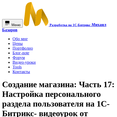
М
ихаил
Меню
Разработка на 1С-Битрикс
Базаров
Обо мне
Цены
Портфолио
Блог-note
Форум
Видео-уроки
Tools
Контакты
Создание магазина: Часть 17:
Настройка персонального
раздела пользователя на 1С-
Битрикс- видеоурок от