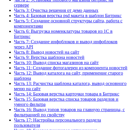
сервере
Часть 3: Очистка решения от демо данных
Часть 4: Базовая верстка psd макета в шаблон Битрикс
Часть 5: Создание основной структуры сайта, работа с
компонентами
Часть 6: Выгрузка номенклатуры товаров из 1С в
Битрикс
Часть 7: Создание инфоблоков и вывод инфоблоков
через API
Часть 8: Вывод новостей на сайт
Часть 9: Верстка шаблона новостей
Часть 10: Вывод списка магазинов на сайт
Часть 11: Создание фотогалереи из компонента новостей
Часть 12: Вывод каталога на сайт, применение старого
шаблона
Часть 13: Расчистка шаблона каталога, вывод основного
меню на сайт
Часть 14: Базовая верстка карточки товара в Битрикс
Часть 15: Базовая верстка списка товаров разделов и
умного фильтра
Часть 16: Вывод топов товаров на главную страницы, с
фильтрацией по свойству
Часть 17: Настройка персонального раздела
пользователя