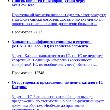
Список новостей с автопрокруткой через
overflow:scroll
Простенький javascript позволит сделать автопрокрутку
в шаблоне списка новостей. Достаточно актуально для
новостных сайтов или при достаточно большом ...
Просмотров: 8823
Заполнить коэффициент единицы измерения
(MEASURE_RATIO) из свойства элемента
Задача: Каталог наполняется из 1С, но 1С не передает
коэффициент единицы измерения (особенность
конкретной 1С, но вообще она умеет). Вместо эт...
Просмотров: 12548
Отсортировать предложения по цене в каталоге 1С-
Битрикс
Задача: в 1С-Битрикс есть настройка для вывода
предложений по стоимости, но она не функционирует
должным образом. Необходимо правильно
отсортировать п...